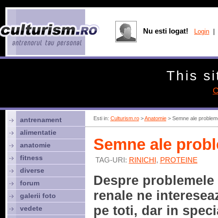
Nu esti logat!
Login
| 
This si
C
Esti in:
Culturism.ro
>
Anatomie
> Semne ale problemel
antrenament
alimentatie
Semne ale proble
anatomie
fitness
TAG-URI:
RINICHI
,
PROTEINE
diverse
Despre problemele
forum
renale ne interesea
galerii foto
pe toti, dar in speci
vedete