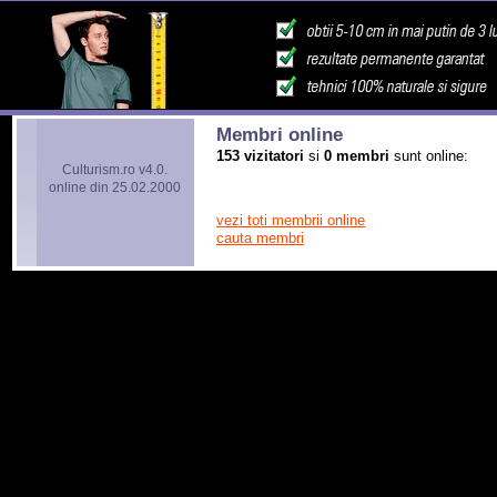
Membri online
153 vizitatori
si
0 membri
sunt online:
Culturism.ro v4.0.
online din 25.02.2000
vezi toti membrii online
cauta membri