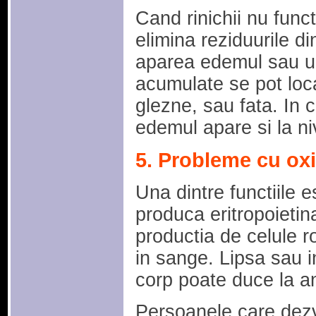
Cand rinichii nu func
elimina reziduurile di
aparea edemul sau umf
acumulate se pot local
glezne, sau fata. In 
edemul apare si la niv
5. Probleme cu ox
Una dintre functiile e
produca eritropoietin
productia de celule r
in sange. Lipsa sau in
corp poate duce la a
Persoanele care dezvo