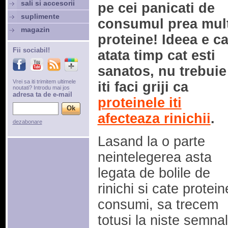
sali si accesorii
pe cei panicati de
suplimente
consumul prea mul
magazin
proteine! Ideea e c
Fii sociabil!
atata timp cat esti
sanatos, nu trebuie
Vrei sa iti trimitem ultimele
iti faci griji ca
noutati? Introdu mai jos
adresa ta de e-mail
proteinele iti
afecteaza rinichii
.
dezabonare
Lasand la o parte
neintelegerea asta
legata de bolile de
rinichi si cate protein
consumi, sa trecem
totusi la niste semna