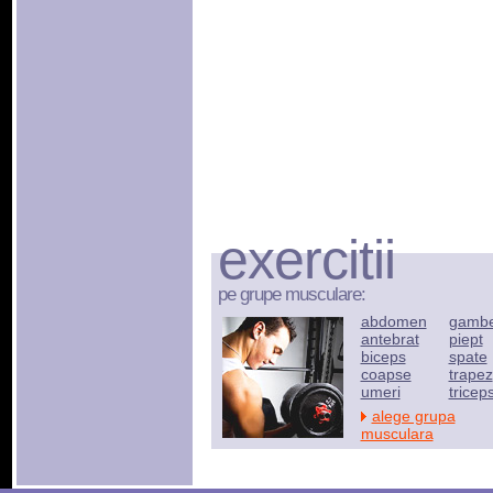
exercitii
pe grupe musculare:
abdomen
gamb
antebrat
piept
biceps
spate
coapse
trapez
umeri
tricep
alege grupa
musculara