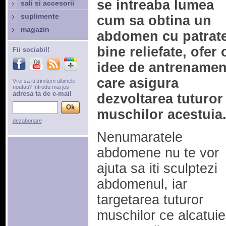
se intreaba lumea
sali si accesorii
suplimente
cum sa obtina un
magazin
abdomen cu patrate
bine reliefate, ofer 
Fii sociabil!
idee de antrenamen
care asigura
Vrei sa iti trimitem ultimele
noutati? Introdu mai jos
adresa ta de e-mail
dezvoltarea tuturor
muschilor acestuia
dezabonare
Nenumaratele
abdomene nu te vor
ajuta sa iti sculptezi
abdomenul, iar
targetarea tuturor
muschilor ce alcatui