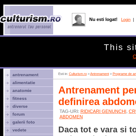
Nu esti logat!
Login
| 
This si
C
Esti in:
Culturism.ro
>
Antrenament
>
Programe de an
antrenament
alimentatie
Antrenament pen
anatomie
fitness
definirea abdom
diverse
TAG-URI:
RIDICARI GENUNCHI
,
CR
forum
ABDOMEN
galerii foto
Daca tot e vara si t
vedete