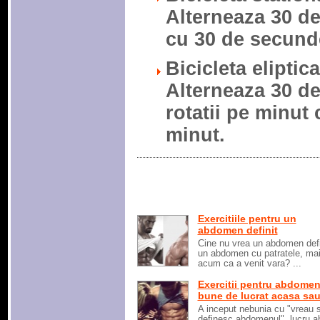
Alterneaza 30 d
cu 30 de secund
Bicicleta eliptic
Alterneaza 30 de
rotatii pe minut 
minut.
Exercitiile pentru un
abdomen definit
Cine nu vrea un abdomen defi
un abdomen cu patratele, mai
acum ca a venit vara? ...
Exercitii pentru abdome
bune de lucrat acasa sau 
A inceput nebunia cu "vreau 
definesc abdomenul", lucru a