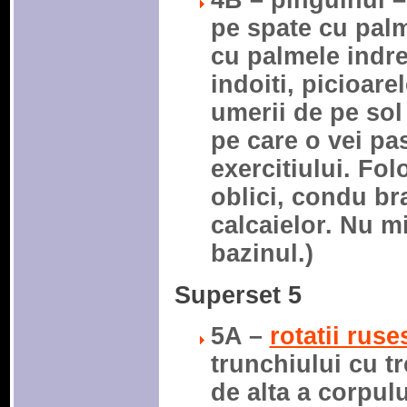
4B – pinguinul –
pe spate cu palm
cu palmele indre
indoiti, picioare
umerii de pe sol 
pe care o vei pa
exercitiului. Fo
oblici, condu br
calcaielor. Nu m
bazinul.)
Superset 5
5A –
rotatii ruse
trunchiului cu tr
de alta a corpulu