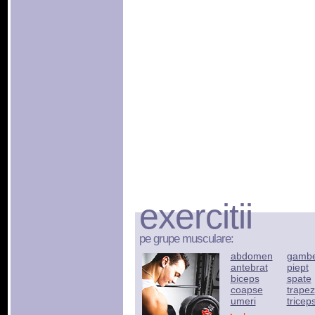
exercitii
pe grupe musculare:
abdomen
gamb
antebrat
piept
biceps
spate
coapse
trapez
umeri
tricep