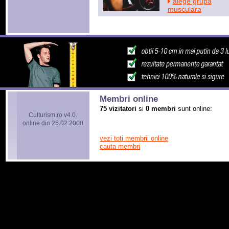
alege grupa
musculara
Membri online
75 vizitatori
si
0 membri
sunt online:
Culturism.ro v4.0.
online din 25.02.2000
vezi toti membrii online
cauta membri