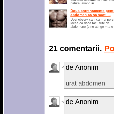
natural avand in ...
Doua antrenamente pent
abdomen ca sa scoti ...
Desi observ ca inca mai pers
ideea ca daca faci sute de
abdomene (cine atinge mia e .
21 comentarii.
Po
de Anonim
urat abdomen
de Anonim