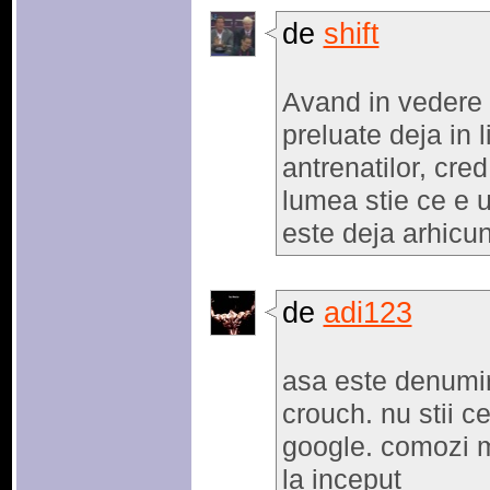
de
shift
Avand in vedere 
preluate deja in l
antrenatilor, cre
lumea stie ce e u
este deja arhicu
de
adi123
asa este denumire
crouch. nu stii 
google. comozi m
la inceput