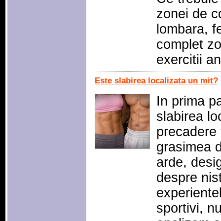
zonei de c
lombara, fe
complet zo
exercitii a
Este slabirea localizata un mit?
In prima pa
slabirea lo
precadere 
grasimea d
arde, desig
despre nis
experiente
sportivi, n