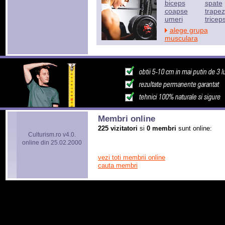
biceps
spate
coapse
trapez
umeri
tricep
alege grupa
musculara
Membri online
225 vizitatori
si
0 membri
sunt online:
Culturism.ro v4.0.
online din 25.02.2000
vezi toti membrii online
cauta membri