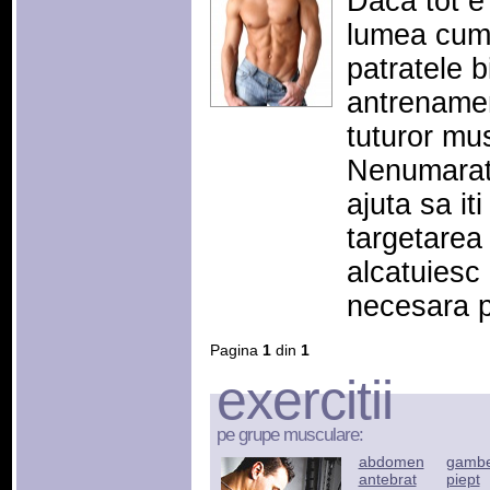
Daca tot e 
lumea cum
patratele b
antrenamen
tuturor mus
Nenumarat
ajuta sa it
targetarea
alcatuiesc
necesara 
Pagina
1
din
1
exercitii
pe grupe musculare:
abdomen
gamb
antebrat
piept