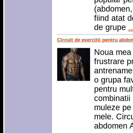
(abdomen, 
fiind atat d
de grupe
..
Circuit de exercitii pentru abd
Noua mea p
frustrare p
antrename
o grupa fa
pentru mult
combinatii 
muleze pe p
mele. Circu
abdomen A