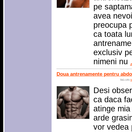
pe saptama
avea nevoi
preocupa p
ca toata l
antrename
exclusiv pe
nimeni nu
Doua antrenamente pentru abdom
TAG-URI:
M
Desi obser
ca daca fa
atinge mia 
arde grasi
vor vedea 