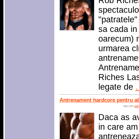
Rob Riches
spectacul
"patratele"
sa cada in
oarecum) ma
urmarea cli
antrenamen
Antrename
Riches Las
legate de
.
Antrenament hardcore pentru 
TAG-URI:
AB
Daca as av
in care am
antreneaza