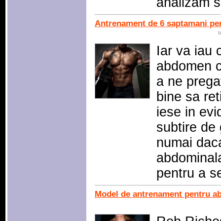
analizam s
Antrenament de 6 saptamani pe
T
Iar va iau
abdomen ca
a ne pregat
bine sa re
iese in ev
subtire de
numai daca
abdominala
pentru a s
Model de antrenament pentru a