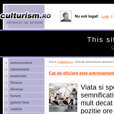
Nu esti logat!
Login
| 
This si
C
Esti in:
Culturism.ro
> Articole antrenament abdomen
antrenament
alimentatie
Cat de eficient este antrenamen
anatomie
fitness
Viata si sp
diverse
semnificat
forum
mult decat 
galerii foto
vedete
pozitie ore