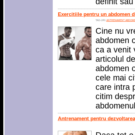
definit sau
Exercitiile pentru un abdomen de
TAG-URI:
ANTRENAMENT ABDOM
Cine nu vr
abdomen cu
ca a venit
articolul d
abdomen cu
cele mai cit
care intra 
citim desp
abdomenul 
Antrenament pentru dezvoltarea