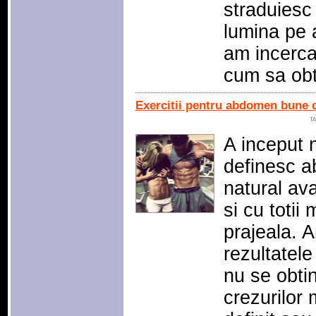
straduiesc
lumina pe 
am incercat
cum sa obti
Exercitii pentru abdomen bune d
TA
A inceput 
definesc a
natural av
si cu toti
prajeala. A
rezultatel
nu se obtin
crezurilor