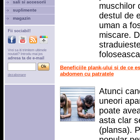
sali si accesorii
muschilor d
suplimente
destul de e
magazin
uman a fos
Fii sociabil!
miscare. D
straduiest
Vrei sa iti trimitem ultimele
foloseasc
noutati? Introdu mai jos
adresa ta de e-mail
Beneficiile plank-ului si de ce e
abdomen cu patratele
dezabonare
Atunci can
uneori apar
poate avea
asta clar s
(plansa). 
popular pen