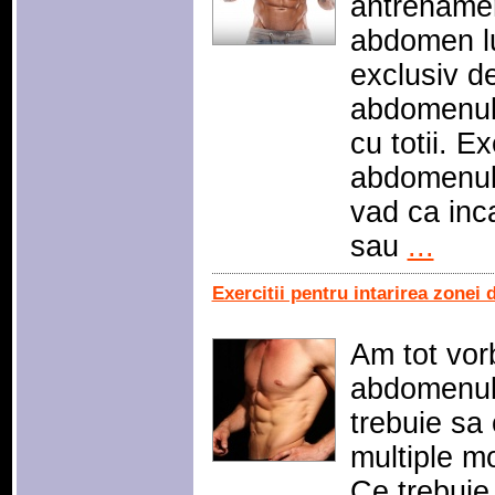
antrenament
abdomen lu
exclusiv de
abdomenulu
cu totii. Ex
abdomenulu
vad ca inc
sau
...
Exercitii pentru intarirea zonei
Am tot vor
abdomenulu
trebuie sa 
multiple mo
Ce trebuie