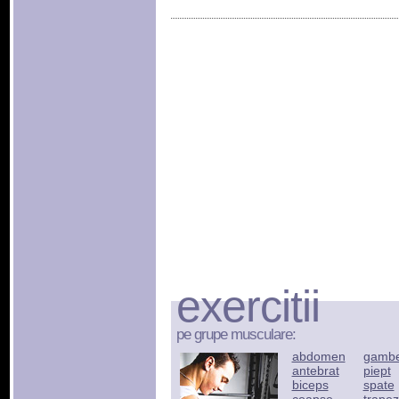
exercitii
pe grupe musculare:
abdomen
gamb
antebrat
piept
biceps
spate