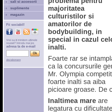
problema pentru
sali si accesorii
majoritatea
suplimente
magazin
culturistilor si
amatorilor de
Fii sociabil!
bodybuilding, in
special in cazul cel
Vrei sa iti trimitem ultimele
noutati? Introdu mai jos
inalti.
adresa ta de e-mail
Foarte rar se intampl
dezabonare
ca la concursurile ge
Mr. Olympia competito
foarte inalti sa aiba
picioare groase. De 
Inaltimea mare
are
legatura cu dificultat