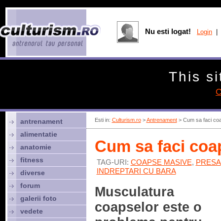
Nu esti logat!
Login
| 
This si
C
Esti in:
Culturism.ro
>
Antrenament
> Cum sa faci co
antrenament
alimentatie
Cum sa faci coa
anatomie
fitness
TAG-URI:
COAPSE MASIVE
,
PRESA
INDREPTARI CU BARA
diverse
forum
Musculatura
galerii foto
coapselor este o
vedete