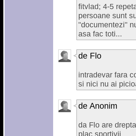
fitvlad; 4-5 repet
persoane sunt suf
"documentezi" num
asa fac toti...
de Flo
intradevar fara c
si nici nu ai pic
de Anonim
da Flo are drept
plac sportivii