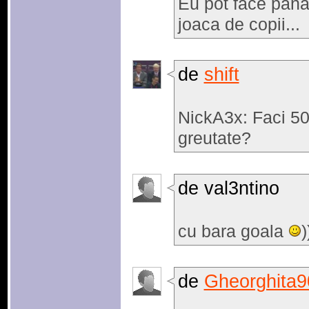
Eu pot face pana 
joaca de copii...
de
shift
NickA3x: Faci 50
greutate?
de val3ntino
cu bara goala
)
de
Gheorghita9