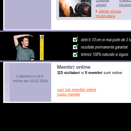
coapse
trapez
umeri
tricep
alege grupa
musculara
Membri online
115 vizitatori
si
0 membri
sunt online:
Culturism.ro v4.0.
online din 25.02.2000
vezi toti membrii online
cauta membri