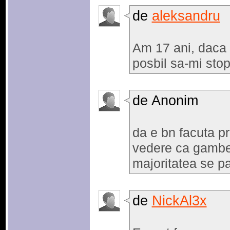
de
aleksandru
Am 17 ani, daca 
posbil sa-mi sto
de Anonim
da e bn facuta p
vedere ca gambel
majoritatea se pa
de
NickAl3x