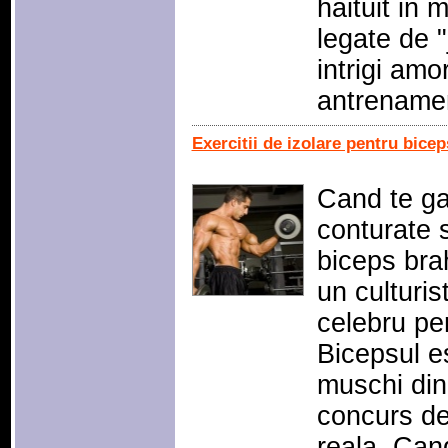
haituit in
legate de "
intrigi amo
antrename
Exercitii de izolare pentru bicep
Cand te ga
conturate s
biceps brah
un culturi
celebru pen
Bicepsul es
muschi din
concurs de 
reala. Ca