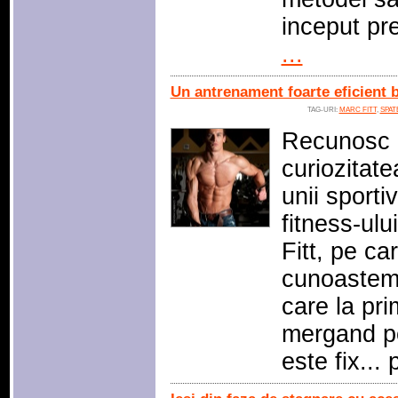
inceput pr
...
Un antrenament foarte eficient b
TAG-URI:
MARC FITT
,
SPAT
Recunosc 
curiozitat
unii sporti
fitness-ulu
Fitt, pe ca
cunoastem.
care la pri
mergand pe
este fix..