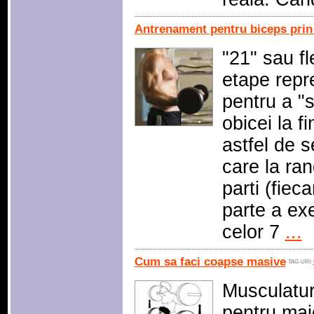
Antrenament pentru biceps prin
"21" sau fl
etape repr
pentru a "s
obicei la f
astfel de s
care la ran
parti (fiec
parte a exe
celor 7
...
Cum sa faci coapse masive
TAG-URI:
Musculatur
pentru majo