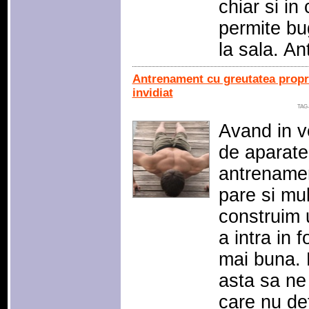
chiar si in
permite bu
la sala. A
Antrenament cu greutatea propri
invidiat
TAG
Avand in ve
de aparate
antrenamen
pare si mu
construim 
a intra in 
mai buna.
asta sa ne 
care nu d