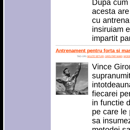
Dupa cum 
acesta are
cu antrena
insiruiam e
impartit pa
Antrenament pentru forta si mas
TAG-URI:
MULTE SETURI
,
GREUTATI MARI
,
MODE
Vince Giro
supranumit
intotdeaun
fiecarei p
in functie 
pe care le
sa insumez
metodei sa