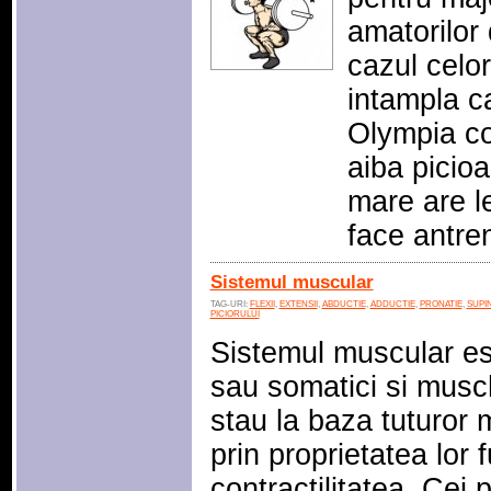
amatorilor 
cazul celor
intampla c
Olympia com
aiba picio
mare are le
face antr
Sistemul muscular
TAG-URI:
FLEXII
,
EXTENSII
,
ABDUCTIE
,
ADDUCTIE
,
PRONATIE
,
SUPIN
PICIORULUI
Sistemul muscular est
sau somatici si muschi
stau la baza tuturor m
prin proprietatea lor
contractilitatea. Cei