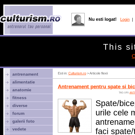
Nu esti logat!
Login
| 
This si
C
Esti in:
Culturism.ro
> Articole flexii
antrenament
alimentatie
Antrenament pentru spate si bi
anatomie
TAG-URI:
ANT
fitness
Spate/bice
diverse
urile cele 
forum
antrenamen
galerii foto
vedete
faci spate/