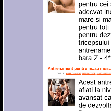
pentru cei 
adecvat in
mare si mai
pentru toti
pentru dez
tricepsului
antrenamen
bara Z - 4
Antrenament pentru masa muscul
TAG-URI:
ANTRENAMENT
,
INTERMEDIAR
,
MASA MUSCUL
Acest antr
aflati la n
avansat car
de dezvolt