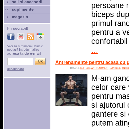
sali si accesorii
persoane n
suplimente
biceps dup
magazin
primul rand
Fii sociabil!
pentru a v
confortabil
Vrei sa iti trimitem ultimele
...
noutati? Introdu mai jos
adresa ta de e-mail
Antrenamente pentru acasa cu ga
TAG-URI:
KETTLER
,
ANTRENAMENT
,
GANTERE
,
ANTR
dezabonare
M-am gandi
celor care
pentru ma
si ajutorul
gantere si
putem atin