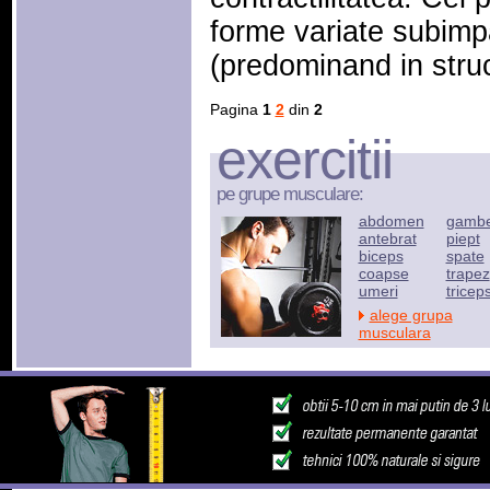
forme variate subimpa
(predominand in str
Pagina
1
2
din
2
exercitii
pe grupe musculare:
abdomen
gamb
antebrat
piept
biceps
spate
coapse
trapez
umeri
tricep
alege grupa
musculara