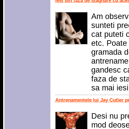
Iesi din faza de stagnare cu ace
Am observa
sunteti pre
cat puteti 
etc. Poate
gramada d
antrenamen
gandesc ca
faza de st
sa mai ies
Antrenamentele lui Jay Cutler pe
Desi nu pr
mod deosebi