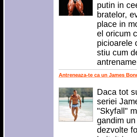
putin in c
bratelor, e
place in m
el oricum 
picioarele 
stiu cum d
antrenamen
Antreneaza-te ca un James Bond
Daca tot s
seriei Jam
"Skyfall" m
gandim un
dezvolte fo