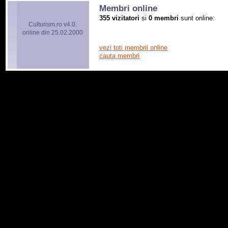
Membri online
355 vizitatori
si
0 membri
sunt online:
Culturism.ro v4.0.
online din 25.02.2000
vezi toti membrii online
cauta membri