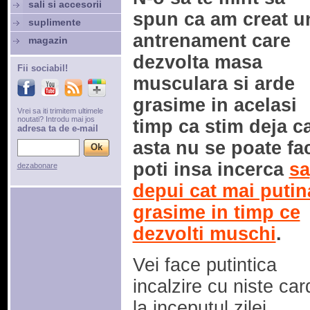
sali si accesorii
spun ca am creat u
suplimente
antrenament care
magazin
dezvolta masa
Fii sociabil!
musculara si arde
grasime in acelasi
Vrei sa iti trimitem ultimele
noutati? Introdu mai jos
timp ca stim deja c
adresa ta de e-mail
asta nu se poate fa
poti insa incerca
sa
dezabonare
depui cat mai putin
grasime in timp ce
dezvolti muschi
.
Vei face putintica
incalzire cu niste car
la inceputul zilei,