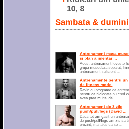
10, 8
Sambata & dumini
Antrenament masa musc
si plan alimentar ...
Acest antrenament loveste fi
grupa musculara separat, fiin
antrenament suficient ...
Antrenamente pentru un
de fitness model
Revin cu programe de antren
pentru ca niciodata nu cred ca
avea prea multe idei ...
Antrenament de 3 zile
push/pull/legs (David ...
Daca tot am gasit un antren
de push/pull/legs am zis sa ti-
prezint, mai ales ca se ...