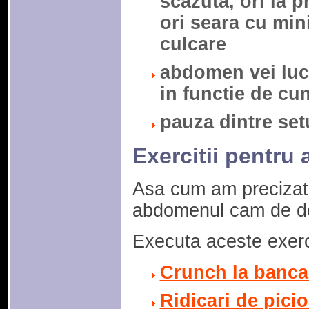
scazuta, ori la 
ori seara cu min
culcare
abdomen vei luc
in functie de cum
pauza dintre set
Exercitii pentr
Asa cum am precizat a
abdomenul cam de do
Executa aceste exerc
Crunch la banca
Ridicari de picio