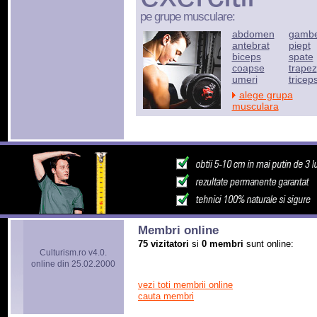
pe grupe musculare:
abdomen
gamb
antebrat
piept
biceps
spate
coapse
trapez
umeri
tricep
alege grupa
musculara
Membri online
75 vizitatori
si
0 membri
sunt online:
Culturism.ro v4.0.
online din 25.02.2000
vezi toti membrii online
cauta membri