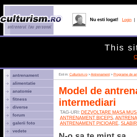
Nu esti logat!
Login
| 
This si
C
Esti in:
Culturism.ro
>
Antrenament
>
Programe de an
antrenament
alimentatie
Model de antren
anatomie
fitness
intermediari
diverse
TAG-URI:
DEZVOLTARE MASA MU
forum
ANTRENAMENT BICEPS
,
ANTRENA
galerii foto
ANTRENAMENT PICIOARE
,
SLABI
vedete
N-o sa te mint sa