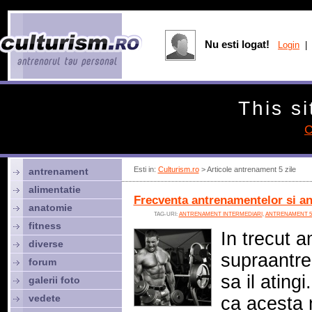
Nu esti logat!
Login
| 
This si
C
Esti in:
Culturism.ro
> Articole antrenament 5 zile
antrenament
alimentatie
Frecventa antrenamentelor si a
anatomie
TAG-URI:
ANTRENAMENT INTERMEDIARI
,
ANTRENAMENT 5 
fitness
In trecut 
diverse
supraantre
forum
sa il atin
galerii foto
vedete
ca acesta 