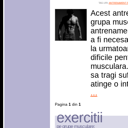
TAG-URI:
ANTRENAMENT P
Acest antr
grupa musc
antrenamen
a fi neces
la urmatoa
dificile pe
musculara. 
sa tragi su
atinge o i
...
Pagina
1
din
1
exercitii
pe grupe musculare: