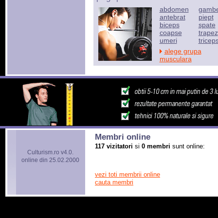
abdomen
gamb
antebrat
piept
biceps
spate
coapse
trapez
umeri
tricep
alege grupa
musculara
Membri online
117 vizitatori
si
0 membri
sunt online:
Culturism.ro v4.0.
online din 25.02.2000
vezi toti membrii online
cauta membri