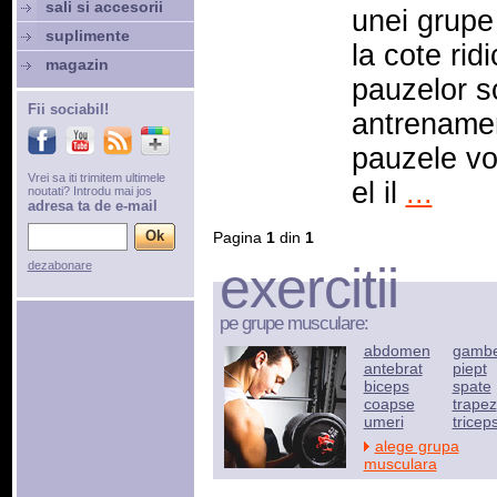
sali si accesorii
unei grupe 
suplimente
la cote rid
magazin
pauzelor s
Fii sociabil!
antrenamen
pauzele vor
Vrei sa iti trimitem ultimele
el il
...
noutati? Introdu mai jos
adresa ta de e-mail
Pagina
1
din
1
exercitii
dezabonare
pe grupe musculare:
abdomen
gamb
antebrat
piept
biceps
spate
coapse
trapez
umeri
tricep
alege grupa
musculara