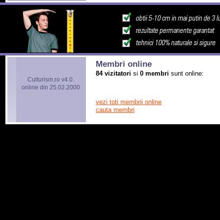
Membri online
84 vizitatori
si
0 membri
sunt online:
Culturism.ro v4.0.
online din 25.02.2000
vezi toti membrii online
cauta membri