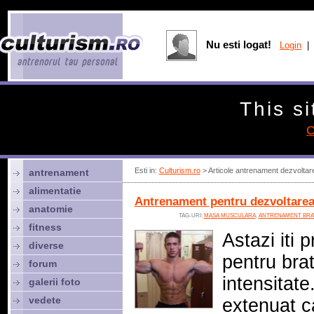
Nu esti logat!
Login
| 
This si
C
Esti in:
Culturism.ro
> Articole antrenament dezvolta
antrenament
alimentatie
Antrenament pentru dezvoltarea 
anatomie
TAG-URI:
MASA MUSCULARA
,
ANTRENAMENT BRA
fitness
Astazi iti
diverse
pentru bra
forum
intensitate
galerii foto
vedete
extenuat c