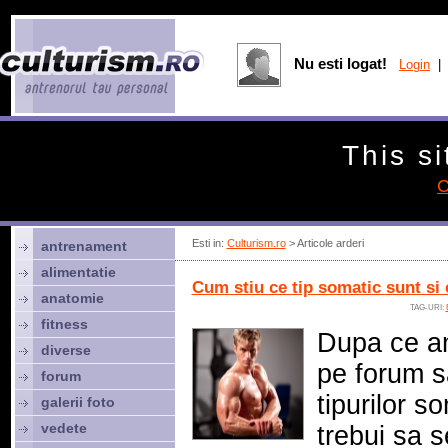
Nu esti logat!
Login
| 
This si
C
Esti in:
Culturism.ro
> Articole arderi
antrenament
alimentatie
Cum stiu ce tip somatic sunt si
anatomie
TAG-URI:
fitness
Dupa ce am
diverse
pe forum s
forum
tipurilor so
galerii foto
vedete
trebui sa s