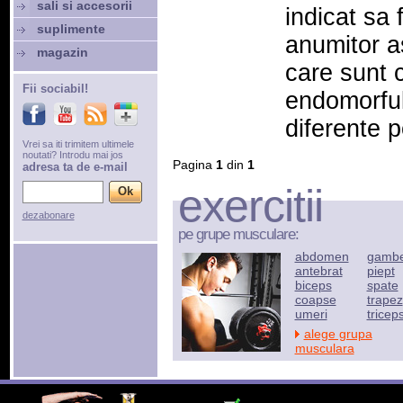
sali si accesorii
indicat sa
suplimente
anumitor a
magazin
care sunt c
Fii sociabil!
endomorful
diferente 
Vrei sa iti trimitem ultimele
noutati? Introdu mai jos
Pagina
1
din
1
adresa ta de e-mail
exercitii
dezabonare
pe grupe musculare:
abdomen
gamb
antebrat
piept
biceps
spate
coapse
trapez
umeri
tricep
alege grupa
musculara