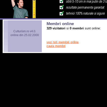
Membri online
329 vizitatori
si
0 membri
sunt online:
Culturism.ro v4.0.
online din 25.02.2000
vezi toti membrii online
cauta membri