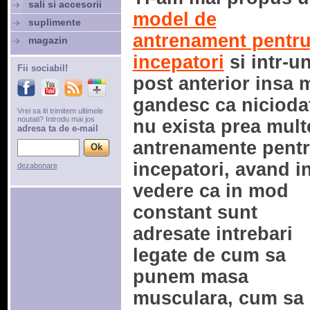
sali si accesorii
model de
suplimente
antrenament pentr
magazin
incepatori
si intr-u
Fii sociabil!
post anterior insa 
gandesc ca nicioda
Vrei sa iti trimitem ultimele
noutati? Introdu mai jos
nu exista prea mult
adresa ta de e-mail
antrenamente pent
incepatori, avand i
dezabonare
vedere ca in mod
constant sunt
adresate intrebari
legate de cum sa
punem masa
musculara, cum sa