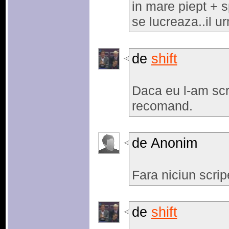
in mare piept + 
se lucreaza..il 
de
shift
Daca eu l-am scri
recomand.
de Anonim
Fara niciun scrip
de
shift