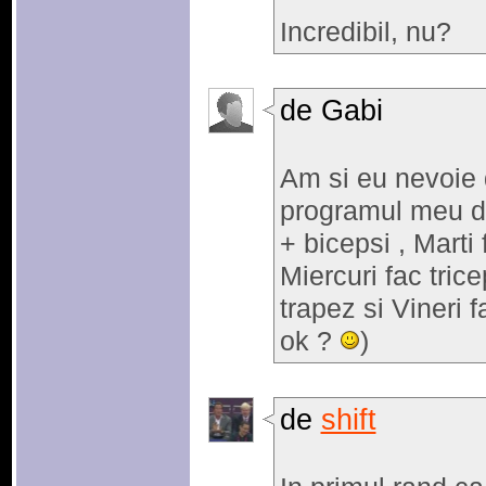
Incredibil, nu?
de Gabi
Am si eu nevoie d
programul meu de
+ bicepsi , Marti
Miercuri fac tric
trapez si Vineri 
ok ?
)
de
shift