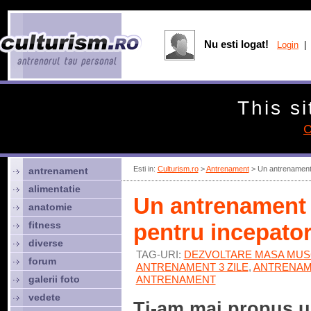
Nu esti logat!
Login
| 
This si
C
Esti in:
Culturism.ro
>
Antrenament
> Un antrenament s
antrenament
alimentatie
Un antrenament 
anatomie
fitness
pentru incepator
diverse
TAG-URI:
DEZVOLTARE MASA MU
forum
ANTRENAMENT 3 ZILE
,
ANTRENAM
galerii foto
ANTRENAMENT
vedete
Ti-am mai propus 