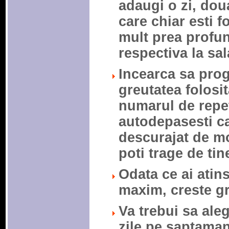
adaugi o zi, dou
care chiar esti f
mult prea profun
respectiva la sal
Incearca sa prog
greutatea folosi
numarul de repet
autodepasesti ca
descurajat de m
poti trage de tin
Odata ce ai atin
maxim, creste gr
Va trebui sa aleg
zile pe saptaman