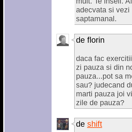
mult. Te inseli. 
adecvata si vezi 
saptamanal.
de florin
daca fac exerciti
zi pauza si din no
pauza...pot sa me
sau? judecand du
marti pauza joi v
zile de pauza?
de
shift