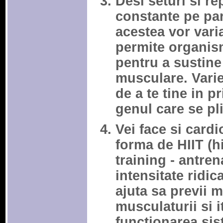
Desi seturi si re
constante pe pa
acestea vor vari
permite organism
pentru a sustine
musculare. Variet
de a te tine in p
genul care se pli
Vei face si cardi
forma de HIIT (hi
training - antren
intensitate ridic
ajuta sa previi 
musculaturii si i
functionarea sis