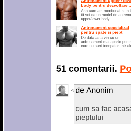
Antrenament upper / low
body pentru dezvoltare ..
Asa cum am mentionat si in ti
iti voi da un model de antren
upper/lower body, ...
Antrenament specializat
pentru spate si piept
De data asta vin cu un
antrenament mai aparte pentr
care nu sunt incepatori intr-ale
51 comentarii.
Po
de Anonim
cum sa fac acas
pieptului