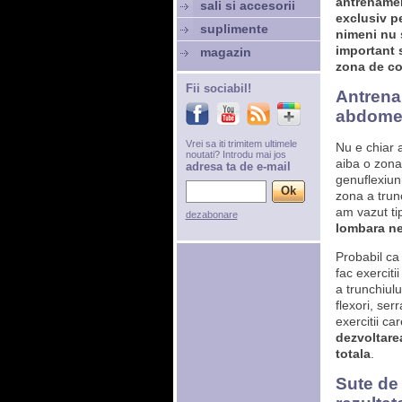
antrename
sali si accesorii
exclusiv pe
suplimente
nimeni nu s
important 
magazin
zona de co
Fii sociabil!
Antrena
abdom
Vrei sa iti trimitem ultimele
Nu e chiar 
noutati? Introdu mai jos
aiba o zona
adresa ta de e-mail
genuflexiuni
zona a trun
am vazut ti
dezabonare
lombara ne
Probabil ca
fac exerciti
a trunchiul
flexori, ser
exercitii ca
dezvoltare
totala
.
Sute de 