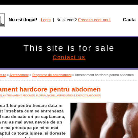
Nu esti logat!
Cauta
Login
| Nu ai cont?
Creeaza cont nou!
This site is for sale
Contact us
m.ro
>
Antrenament
>
Programe de antrenament
> Antrenament hardcore pentru abdomen
ament hardcore pentru abdomen
N
,
ANTRENAMENT ABDOMEN
,
FLOTARI
,
MODEL ANTRENAMENT
,
EXERCITII ABDOMEN
a 1 leu pentru fiecare data in
st intrebata cum se antreneaza
sau de cate ori pe saptamana,
a nu as mai avea nevoie de un
ce ma preocupa pe mine mai
aptul ca toata lumea isi doreste