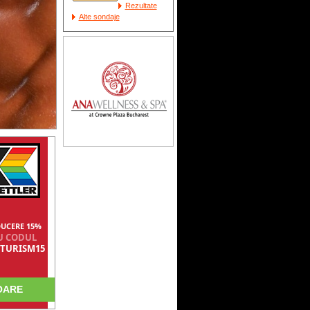
Rezultate
Alte sondaje
UCERE 15%
U CODUL
TURISM15
OARE