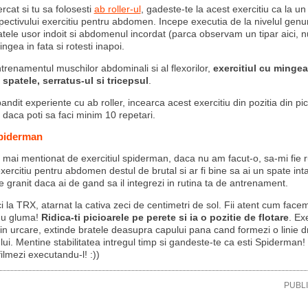
ercat si tu sa folosesti
ab roller-ul
, gadeste-te la acest exercitiu ca la un
pectivului exercitiu pentru abdomen. Incepe executia de la nivelul genun
tele usor indoit si abdomenul incordat (parca observam un tipar aici, n
ingea in fata si rotesti inapoi.
trenamentul muschilor abdominali si al flexorilor,
exercitiul cu mingea
a spatele, serratus-ul si tricepsul
.
ndit experiente cu ab roller, incearca acest exercitiu din pozitia din pic
 daca poti sa faci minim 10 repetari.
Spiderman
mai mentionat de exercitiul spiderman, daca nu am facut-o, sa-mi fie r
xercitiu pentru abdomen destul de brutal si ar fi bine sa ai un spate intar
granit daca ai de gand sa il integrezi in rutina ta de antrenament.
aci la TRX, atarnat la cativa zeci de centimetri de sol. Fii atent cum facem
nu gluma!
Ridica-ti picioarele pe perete si ia o pozitie de flotare
. Ex
a in urcare, extinde bratele deasupra capului pana cand formezi o linie 
lui. Mentine stabilitatea intregul timp si gandeste-te ca esti Spiderman!
filmezi executandu-l! :))
PUBL