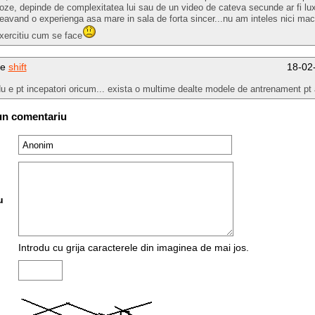
oze, depinde de complexitatea lui sau de un video de cateva secunde ar fi lu
eavand o experienga asa mare in sala de forta sincer...nu am inteles nici mac
xercitiu cum se face
de
shift
18-02
u e pt incepatori oricum... exista o multime dealte modele de antrenament p
un comentariu
u
Introdu cu grija caracterele din imaginea de mai jos.