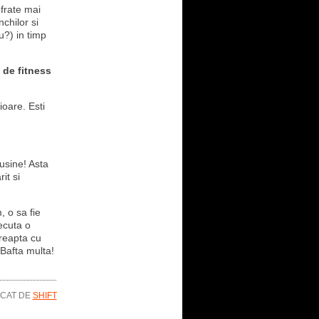
 frate mai
chilor si
u?) in timp
 de fitness
ioare. Esti
usine! Asta
it si
, o sa fie
ecuta o
dreapta cu
 Bafta multa!
ICAT DE
SHIFT