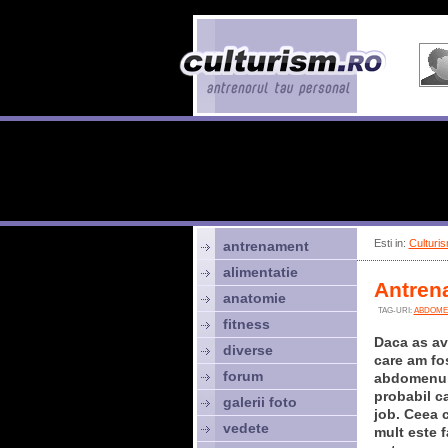
Esti in:
Culturis
antrenament
alimentatie
Antren
anatomie
TAG-URI:
ABDOME
fitness
Daca as ave
diverse
care am fo
forum
abdomenul 
probabil c
galerii foto
job. Ceea 
vedete
mult este f