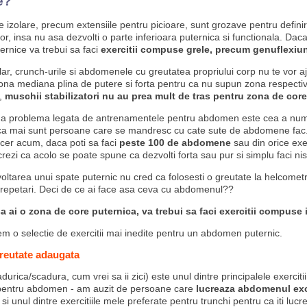
e?
de izolare, precum extensiile pentru picioare, sunt grozave pentru defini
or, insa nu asa dezvolti o parte inferioara puternica si functionala. Daca
ernice va trebui sa faci
exercitii compuse grele, precum genuflexiuni
lar, crunch-urile si abdomenele cu greutatea propriului corp nu te vor a
zona mediana plina de putere si forta pentru ca nu supun zona respectiva
,
muschii stabilizatori nu au prea mult de tras pentru zona de core
na problema legata de antrenamentele pentru abdomen este cea a num
nca mai sunt persoane care se mandresc cu cate sute de abdomene fac...
ncer acum, daca poti sa faci
peste 100 de abdomene
sau din orice exe
crezi ca acolo se poate spune ca dezvolti forta sau pur si simplu faci nist
oltarea unui spate puternic nu cred ca folosesti o greutate la helcomet
 repetari. Deci de ce ai face asa ceva cu abdomenul??
a ai o zona de core puternica, va trebui sa faci exercitii compuse i
m o selectie de exercitii mai inedite pentru un abdomen puternic.
reutate adaugata
durica/scadura, cum vrei sa ii zici) este unul dintre principalele exerciti
entru abdomen - am auzit de persoane care
lucreaza abdomenul exc
 si unul dintre exercitiile mele preferate pentru trunchi pentru ca iti luc