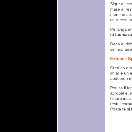
Sigur ai inc
mare al res
mentine spa
ce rotesti m
Pe langa an
iti lucreaz
Daca ai doba
cel mai tare
Extensii 
Cred ca am 
chiar e un e
abdomen de 
Poti sa il f
acrobatie, 
flotare ins
restul corpu
Poate te si 