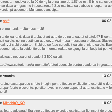
rezent am undeva pe la 90 de kg la o inaltime de 1,87 de m . E bine sa lucr
hiar daca am grasime in acea zona ? Sau mai intai sa slabesc si dupa ma ap
xercitii pt abdomen. Multumesc anticipat .
de
shift
06-02
n primul rand, multumesc mult!
n al doilea rand, daca ti-a placut art asta de ce nu ai cautat si altele?? E cont
ult cardio, noi nu sustinem asa ceva. Arzi masa musculara pretioasa. Slabir
ocal, vei slabi peste tot. Slabirea se face cu deficit caloric si niste cardio. Exer
bdomen ajuta la evidentierea lui, normal (odata ce ajungi la un body fat potrivit
aluleaza necesarul si scade 2-3-500 calorii.
ttp://www.culturism.ro/alimentatie/sfaturi-esentiale-pentru-scaderea-in-greutat
e Anonim
13-02
ra bine daca apareau si foto imagini pentru fiecare explicatie la exercitiile d
u apar foarte elocvente, pe viitor aveti in vedere aspectul asta, explicatie + fo
erci!
de
KlitschkO_KO
18-02
a, foarte adevarat! Era bine ca fiecare exercitiu explicat sa fie insotit de o po