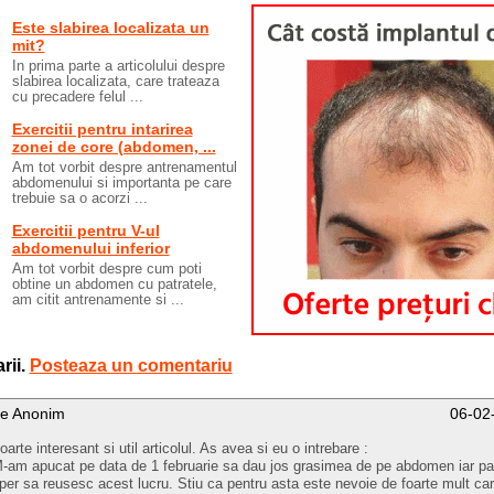
Este slabirea localizata un
mit?
In prima parte a articolului despre
slabirea localizata, care trateaza
cu precadere felul ...
Exercitii pentru intarirea
zonei de core (abdomen, ...
Am tot vorbit despre antrenamentul
abdomenului si importanta pe care
trebuie sa o acorzi ...
Exercitii pentru V-ul
abdomenului inferior
Am tot vorbit despre cum poti
obtine un abdomen cu patratele,
am citit antrenamente si ...
rii.
Posteaza un comentariu
e Anonim
06-02
oarte interesant si util articolul. As avea si eu o intrebare :
-am apucat pe data de 1 februarie sa dau jos grasimea de pe abdomen iar pa
per sa reusesc acest lucru. Stiu ca pentru asta este nevoie de foarte mult car