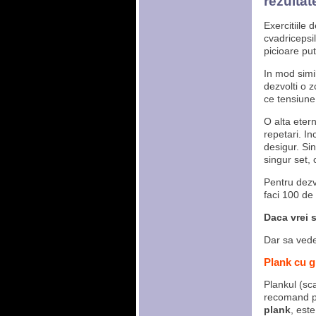
rezultat
Exercitiile 
cvadricepsil
picioare put
In mod simi
dezvolti o 
ce tensiune
O alta eter
repetari. I
desigur. Si
singur set, 
Pentru dezv
faci 100 de
Daca vrei s
Dar sa vede
Plank cu g
Plankul (sca
recomand p
plank
, este