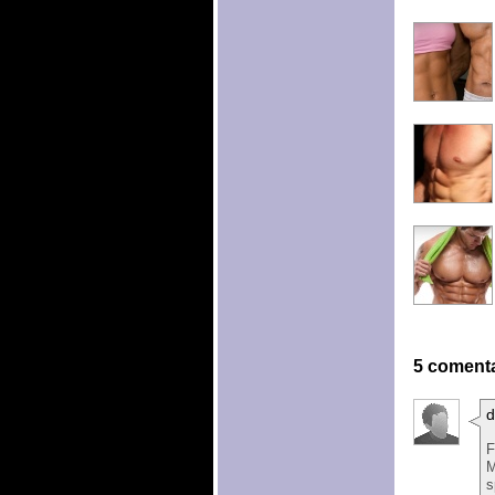
5 comenta
d
F
M
s