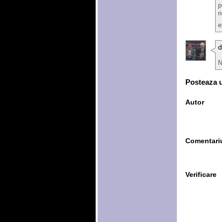
p
n
e
N
Posteaza 
Autor
Comentari
Verificare