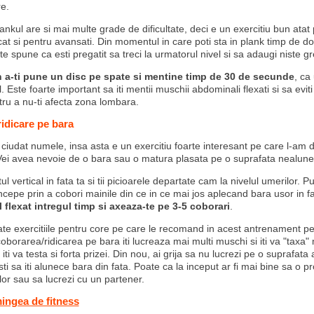
e.
ankul are si mai multe grade de dificultate, deci e un exercitiu bun atat
 cat si pentru avansati. Din momentul in care poti sta in plank timp de 
e spune ca esti pregatit sa treci la urmatorul nivel si sa adaugi niste gr
n a-ti pune un disc pe spate si mentine timp de 30 de secunde
, ca 
l. Este foarte important sa iti mentii muschii abdominali flexati si sa eviti 
tru a nu-ti afecta zona lombara.
idicare pe bara
ciudat numele, insa asta e un exercitiu foarte interesant pe care l-am d
Vei avea nevoie de o bara sau o matura plasata pe o suprafata nealun
ul vertical in fata ta si tii picioarele departate cam la nivelul umerilor. P
ncepe prin a cobori mainile din ce in ce mai jos aplecand bara usor in f
flexat intregul timp si axeaza-te pe 3-5 coborari
.
oate exercitiile pentru core pe care le recomand in acest antrenament p
borarea/ridicarea pe bara iti lucreaza mai multi muschi si iti va "taxa"
 iti va testa si forta prizei. Din nou, ai grija sa nu lucrezi pe o suprafat
sti sa iti alunece bara din fata. Poate ca la inceput ar fi mai bine sa o p
ilor sau sa lucrezi cu un partener.
mingea de fitness