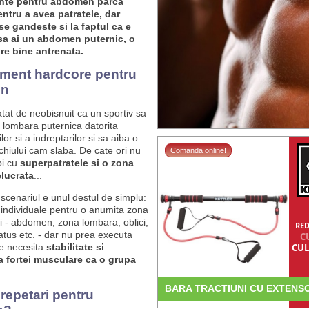
nte pentru abdomen parca
ntru a avea patratele, dar
e gandeste si la faptul ca e
sa ai un abdomen puternic, o
re bine antrenata.
ment hardcore pentru
en
atat de neobisnuit ca un sportiv sa
 lombara puternica datorita
lor si a indreptarilor si sa aiba o
chiului cam slaba. De cate ori nu
Comanda online!
pi cu
superpatratele si o zona
lucrata
...
 scenariul e unul destul de simplu:
i individuale pentru o anumita zona
ui - abdomen, zona lombara, oblici,
RED
ratus etc. - dar nu prea executa
C
re necesita
stabilitate si
CUL
a fortei musculare ca o grupa
BARA TRACTIUNI CU EXTENS
repetari pentru