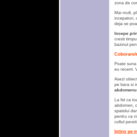
zona de cor
Mai mult, pl
incepatori,
deja se poat
Incepe pri
cresti timpu
bazinul pen
Coborare/r
Poate suna 
eu recent. 
Asezi obiect
pe bara si i
abdomenul 
La fel ca t
abdomen, co
spatelui dar
pentru ca ri
coltul peret
Intins pe 