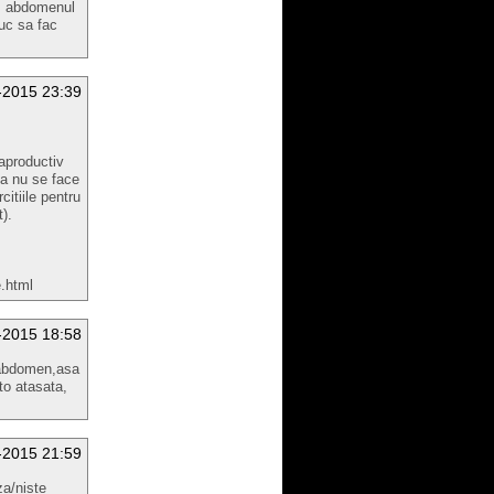
ez abdomenul
uc sa fac
-2015 23:39
raproductiv
ea nu se face
citiile pentru
).
e.html
-2015 18:58
e abdomen,asa
to atasata,
-2015 21:59
za/niste