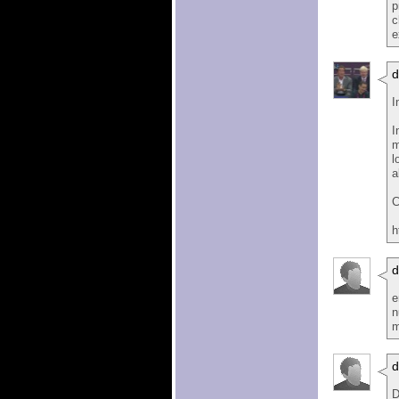
p
c
e
I
I
m
l
a
C
h
d
e
n
m
D