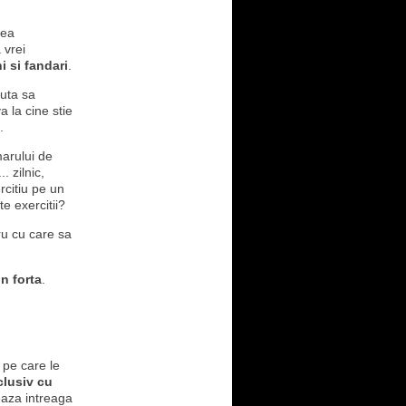
rea
 vrei
 si fandari
.
juta sa
 la cine stie
.
arului de
 zilnic,
rcitiu pe un
e exercitii?
ru cu care sa
n forta
.
i pe care le
lusiv cu
reaza intreaga