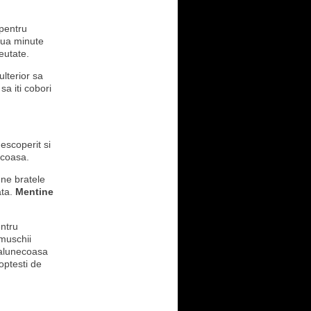
 pentru
doua minute
eutate.
ulterior sa
sa iti cobori
escoperit si
ecoasa.
une bratele
ata.
Mentine
entru
 muschii
a alunecoasa
roptesti de