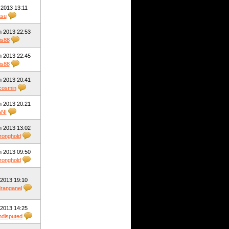
 2013 13:11
asu
n 2013 22:53
is88
n 2013 22:45
is88
n 2013 20:41
cosmin
n 2013 20:21
ANI
n 2013 13:02
ronghold
n 2013 09:50
ronghold
 2013 19:10
ranganel
 2013 14:25
disputed