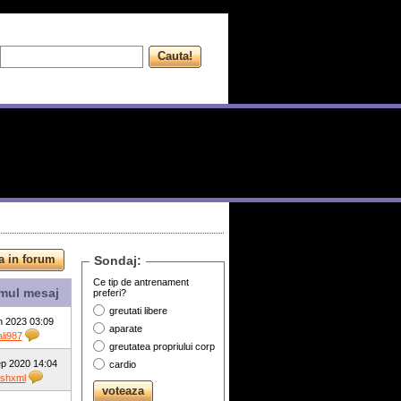
Sondaj:
Ce tip de antrenament
imul mesaj
preferi?
greutati libere
n 2023 03:09
aparate
li987
greutatea propriului corp
p 2020 14:04
cardio
ashxml