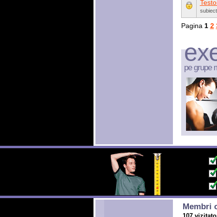
Testo
subiec
Pagina
1
2
exe
pe grupe 
Membri o
107 vizitato