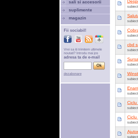
Despr
sali si accesorii
subiect
suplimente
Salut
magazin
subiec
Cobr
Fii sociabil!
subiec
cbd s
Vrei sa iti trimitem ultimele
subiec
noutati? Introdu mai jos
adresa ta de e-mail
Sursa
subiect
Winst
dezabonare
subiect
Enant
subiec
Ciclu
subiect
Ciclu
subiect
Ajuto
subiect