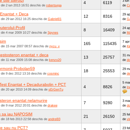
 site steroizi
3 iun
4
6119
 din 2 iun 2013 16:51 deschis de
robertsega
de
Co
 Enantat + Deca
29 ap
12
8316
 din 29 ian 2012 16:25 deschis de
Gabriel01
de
Ga
uterolul-Profil
24 ap
8
16409
t din 4 mar 2009 10:27 deschis de
Spynes
de
Ma
sim
7 apr
165
115435
t din 15 mar 2007 08:57 deschis de
nycu_v
de
Ki
 testosteron enantat + deca
31 m
13
25757
t din 11 mar 2009 15:08 deschis de
kenzo20
de
do
rmonii-Probolan59
29 m
18
25553
t din 9 dec 2012 13:16 deschis de
cosminc
de
d
5 ma
 Test Enantat + Decadurabolin + PCT
4
8826
de
In
 din 20 apr 2010 14:09 deschis de
sErGenTu
steron enantat nelamurire
3 ma
7
9280
t din 9 mar 2012 20:01 deschis de
drakee
de
do
u sa iau NAPOSIM
25 fe
21
26150
 din 18 feb 2013 22:58 deschis de
andrei93
de
vl
ie sau nu PCT?
23 fe