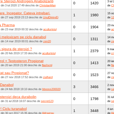
e Steroizi Androgeni Anabolizanti
3 iul
0
1420
 din 3 iul 2020 17:49 deschis de
ChristianMan
de
Ch
are. Incepator. Cateva intrebari.
15 oc
1
1980
t din 27 sep 2019 23:13 deschis de
UnulDintreEi
de
1
a Pharma
23 m
0
1904
t din 23 mar 2019 00:32 deschis de
aculturistul
de
ac
i meloxicam pe ciclu danabol
14 m
0
1311
t din 14 mar 2019 00:01 deschis de
zen20
de
z
 sigura de steroizi ?
9 ma
1
2379
 din 20 feb 2019 17:33 deschis de
aculturistul
de
cr
rol + Testosteron Propionat
20 ia
0
1413
 din 20 ian 2019 21:00 deschis de
flashxml
de
fl
at sau Propionat?
27 no
0
1523
t din 27 nov 2018 17:52 deschis de
ciulhard
de
ci
 Danabol
2 nov
3
3466
 din 24 feb 2018 19:10 deschis de
bbooss200020
de
s
 steroizi deca durabolin
31 iu
0
1798
 din 31 iul 2018 16:07 deschis de
secret123
de
se
r! Ciclu turanabol
4 iun
1
3448
 din 30 oct 2017 15:35 deschis de
Aldraqrau
de
Al