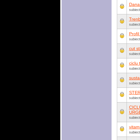
Danab
subiect
Trenb
subiect
Profi
subiec
cut s
subiec
ciclu
subiec
susta
subiec
STER
subiec
CICL
URGE
subiec
vitam
subiect