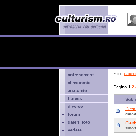
Esti in:
Culturis
antrenament
alimentatie
Pagina
1
2
anatomie
fitness
Subi
diverse
Deca
forum
subiect
galerii foto
Clenb
subiec
vedete