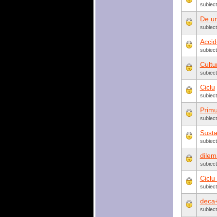
subiec
De un
subiect
Accid
subiect
Cultur
subiec
Ciclu
subiect
Primu
subiect
Susta
subiect
dilem
subiect
Ciclu
subiect
deca+
subiect