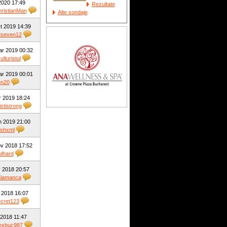
 2020 17:49
Rezultate
ristianMan
Alte sondaje
t 2019 14:39
2seven12
ar 2019 00:32
ulturistul
ar 2019 00:01
en20
r 2019 18:24
ististrong
n 2019 21:00
ashxml
v 2018 17:52
ulhard
 2018 20:57
alamanca
l 2018 16:07
cret123
 2018 11:47
exbuc987