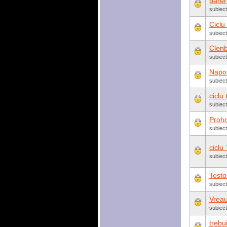
parere
subiect
Ciclu
subiect
Clenb
subiec
Napo
subiec
ciclu
subiec
Proho
subiec
ciclu
subiect
Testo
subiec
Vrea
subiect
trebu