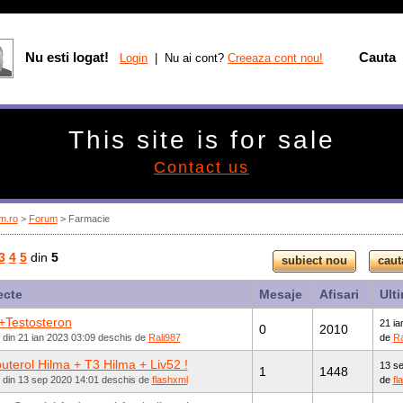
Nu esti logat!
Cauta
Login
| Nu ai cont?
Creeaza cont nou!
This site is for sale
Contact us
m.ro
>
Forum
> Farmacie
3
4
5
din
5
ecte
Mesaje
Afisari
Ult
+Testosteron
21 ia
0
2010
 din 21 ian 2023 03:09 deschis de
Rali987
de
Ra
uterol Hilma + T3 Hilma + Liv52 !
13 se
1
1448
t din 13 sep 2020 14:01 deschis de
flashxml
de
fl