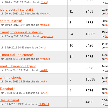
7
5027
t din 16 dec 2008 13:39 deschis de
Royal
de
cu
de procurati steroizii?
21 fe
11
9453
 din 20 feb 2013 19:03 deschis de
rivenpvp
de
lo
entare in ciclu!
20 fe
5
4388
 din 19 feb 2013 11:44 deschis de
maniaxx
de
m
ismul profesionist si steroizii
15 fe
24
13362
t din 17 aug 2008 10:23 deschis de
boygenius
de
he
14 fe
10
5426
 din 9 feb 2013 14:53 deschis de
DanM
de
vl
l meu ciclu de stereo!
14 fe
11
5285
 din 28 ian 2013 18:48 deschis de
rivenpvp
de
vl
med + Dianabol Urgent
14 fe
5
5598
 din 17 ian 2013 19:32 deschis de
cristi89
de
vl
a firma steroizi
13 fe
8
18535
 din 20 feb 2011 18:58 deschis de
boyka
de
do
 Danabol !
10 fe
4
8276
 din 24 iun 2011 16:16 deschis de
Fan17
de
fa
test ethanat
8 feb
5
4496
 din 6 feb 2013 13:30 deschis de
El_BARA
de
To