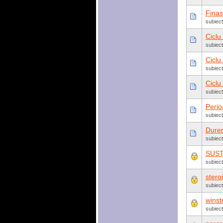
Finas
subiect
Ciclu
subiec
Ciclu
subiect
Ciclu
subiect
Perio
subiec
Durer
subiec
SUST
subiec
stero
subiec
winst
subiec