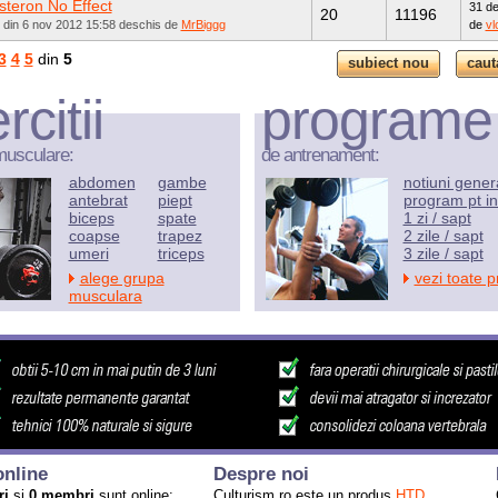
steron No Effect
31 de
20
11196
t din 6 nov 2012 15:58 deschis de
MrBiggg
de
vl
3
4
5
din
5
rcitii
programe
musculare:
de antrenament:
abdomen
gambe
notiuni gener
antebrat
piept
program pt in
biceps
spate
1 zi / sapt
coapse
trapez
2 zile / sapt
umeri
triceps
3 zile / sapt
alege grupa
vezi toate 
musculara
nline
Despre noi
ri
si
0 membri
sunt online:
Culturism.ro este un produs
HTD
.