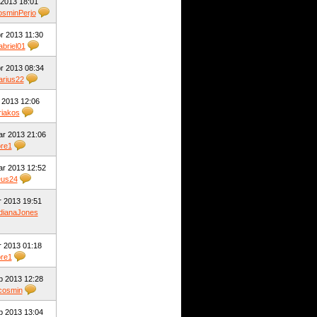
 2013 18:01
sminPerjo
r 2013 11:30
briel01
r 2013 08:34
rius22
 2013 12:06
riakos
ar 2013 21:06
re1
ar 2013 12:52
eus24
r 2013 19:51
dianaJones
r 2013 01:18
re1
b 2013 12:28
cosmin
b 2013 13:04