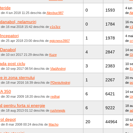
teride
4 iun
0
1593
 din 4 iun 2018 11:25 deschis de
Alexbuc987
de
Al
 danabol, nelamuriri
16 ma
0
1784
t din 16 mai 2018 15:42 deschis de
v1s3zz
de
v
 Incepatori
4 mai
1
1978
 din 25 apr 2018 23:00 deschis de
epicness3907
de
cr
 Danabol
14 oc
4
2847
 din 10 oct 2017 21:29 deschis de
Kuze
de
G
ada post ciclu
10 se
3
2383
t din 10 sep 2017 08:54 deschis de
VladAndrei
de
Ec
e in zona sternului
20 ma
1
2267
t din 18 mar 2016 16:39 deschis de
PDenisAndrei
de
p
A 350
14 se
6
6421
t din 30 mar 2009 18:20 deschis de
redhat
de
U
id pentru forta si energie
18 au
6
9222
t din 18 aug 2013 01:12 deschis de
rushmepls
de
ad
rol depot
10 iu
20
44964
t din 8 mar 2008 00:24 deschis de
Macho
de
Ga