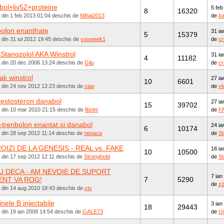
ol+liv52+proteine
5 feb
8
16320
 din 1 feb 2013 01:04 deschis de
Mihai2013
de
b
olon enanthate
31 ia
5
15379
 din 31 iul 2012 19:45 deschis de
youweek1
de
cr
l Stanozolol AKA Winstrol
31 ia
4
11182
t din 20 dec 2006 13:24 deschis de
Gilu
de
cr
tak winstrol
27 ia
10
6601
t din 24 nov 2012 12:23 deschis de
ciao
de
vl
 testosteron danabol
27 ia
15
39702
t din 10 mar 2010 21:15 deschis de
florinr
de
F
-trenbolon enantat si danabol
24 ia
6
10174
t din 28 sep 2012 11:14 deschis de
neoaca
de
St
OIZI DE LA GENESIS - REAL vs. FAKE
16 ia
10
10500
t din 17 sep 2012 12:11 deschis de
Stronghold
de
St
U DECA - AM NEVOIE DE SUPORT
7 ian
NT VA ROG!
7
5290
de
zd
t din 14 aug 2010 18:43 deschis de
ctv
inele B injectabile
3 ian
18
29443
 din 19 ian 2008 14:54 deschis de
GALE73
de
Un