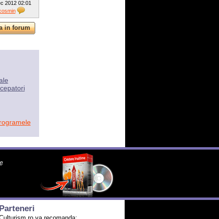
c 2012 02:01
cosmin
ale
cepatori
programele
Parteneri
Culturism.ro va recomanda: