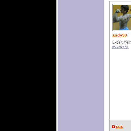
andy90
Expert mem
856 mesaje
sus