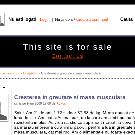
Nu esti logat!
Cauta
Login
| Nu ai cont?
Creeaza cont nou!
This site is for sale
Contact us
m.ro
>
Forum
>
Incepatori
> Cresterea in greutate si masa musculara
n
1
Cresterea in greutate si masa musculara
scris pe 9 iun 2009 12:09 de
Rykos
Salut. Am 21 de ani, 1.72 si doar 57-58 de kg. M-am apucat de
luna de zile. Am luat si Animal pak, de la care am simtit putina fo
rezistenta in plus. As vrea sa stiu ce supliment ( creatina ceva, 
sa mai iau impreuna cu animal pak-ul, pentru a lua in greutate s
masa musculara, cat mai rpd. Am o alimentatie nu foarte exacta