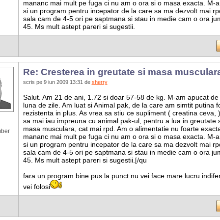
mananc mai mult pe fuga ci nu am o ora si o masa exacta. M-ar
si un program pentru incepator de la care sa ma dezvolt mai rp
sala cam de 4-5 ori pe saptmana si stau in medie cam o ora ju
45. Ms mult astept pareri si sugestii.
Re: Cresterea in greutate si masa muscular
scris pe 9 iun 2009 13:31 de
sherry
Salut. Am 21 de ani, 1.72 si doar 57-58 de kg. M-am apucat de
luna de zile. Am luat si Animal pak, de la care am simtit putina fo
rezistenta in plus. As vrea sa stiu ce supliment ( creatina ceva, 
sa mai iau impreuna cu animal pak-ul, pentru a lua in greutate s
masa musculara, cat mai rpd. Am o alimentatie nu foarte exacta
mber
mananc mai mult pe fuga ci nu am o ora si o masa exacta. M-ar
si un program pentru incepator de la care sa ma dezvolt mai rp
sala cam de 4-5 ori pe saptmana si stau in medie cam o ora ju
45. Ms mult astept pareri si sugestii.[/qu
fara un program bine pus la punct nu vei face mare lucru indife
vei folosi