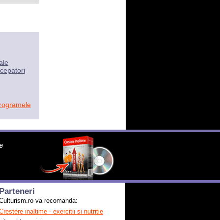
ale
cepatori
programele
Parteneri
Culturism.ro va recomanda:
Crestere inaltime - exercitii si nutritie