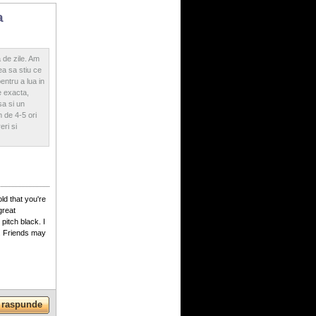
a
 de zile. Am
ea sa stiu ce
entru a lua in
e exacta,
a si un
 de 4-5 ori
ri si
old that you're
great
pitch black. I
s. Friends may