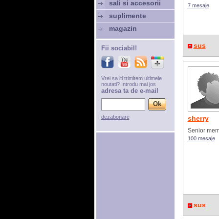
sali si accesorii
7 mesaje
suplimente
magazin
sus
Fii sociabil!
Vrei sa iti trimitem ultimele
noutati? Introdu mai jos
adresa ta de e-mail
dezabonare
sherry
Senior me
100 mesaje
sus