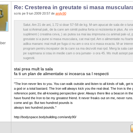
Re: Cresterea in greutate si masa muscular
scris pe 9 iun 2009 20:57 de
andy90
Salut. Am 21 de ani, 1.72 si doar 57-58 de kg. M-am apucat de sala de o luna
luat si Animal pak, de la care am simtit putina forta si rezistenta in plus. As vr
supliment ( creatina ceva, ) as putea sa mai iau impreuna cu animal pak-ul, p
greutate si a pune si masa musculara, cat mai rpd. Am o alimentatie nu foart
ber
adika mananc mai mult pe fuga ci nu am o ora si o masa exacta. M-ar interes
program pentru incepator de la care sa ma dezvolt mai rpd. Merg la sala cam
pe saptmana si stau in medie cam o ora jumate- o ora 45. Ms mult astept pare
sugestii.
stai prea mult la sala
fa ti un plan de alimentatie si incearca sa l respecti
"The Iron never lies to you. You can walk outside and listen to all kinds of talk, get t
a god or a total bastard. The Iron will always kick you the real deal. The Iron is the 
reference point, the all-knowing perspective giver. Always there like a beacon in the 
have found the Iron to be my greatest friend. It never freaks out on me, never run
come and go. But two hundred pounds is
always two hundred pounds."
http://bodyspace.bodybuilding.com/andy90/