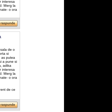
 interesa
d. Merg la
mate- o ora
a
 sala de o
rta si
) as putea
i a pune si
, adika
 interesa
d. Merg la
mate- o ora
rent de ce