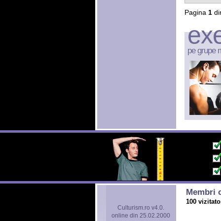
Pagina
1
di
exe
pe grupe 
Membri o
100 vizitato
Culturism.ro v4.0.
online din 25.02.2000