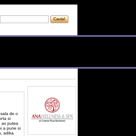
 sala de o
rta si
) as putea
i a pune si
, adika