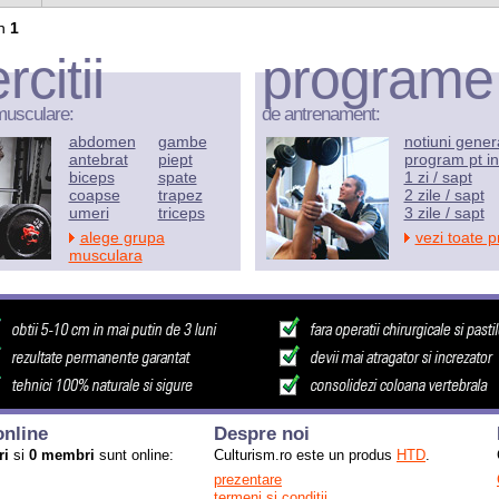
n
1
rcitii
programe
musculare:
de antrenament:
abdomen
gambe
notiuni gener
antebrat
piept
program pt in
biceps
spate
1 zi / sapt
coapse
trapez
2 zile / sapt
umeri
triceps
3 zile / sapt
alege grupa
vezi toate 
musculara
nline
Despre noi
ri
si
0 membri
sunt online:
Culturism.ro este un produs
HTD
.
prezentare
termeni si conditii