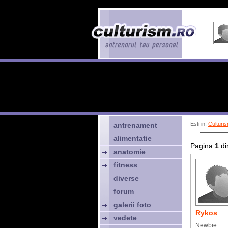
Esti in:
Culturis
antrenament
alimentatie
Pagina
1
di
anatomie
fitness
diverse
forum
galerii foto
Rykos
vedete
Newbie