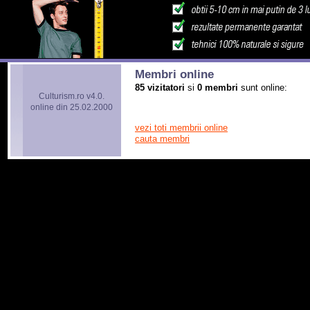
Membri online
85 vizitatori
si
0 membri
sunt online:
Culturism.ro v4.0.
online din 25.02.2000
vezi toti membrii online
cauta membri