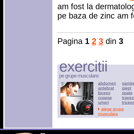
am fost la dermatolog
pe baza de zinc am fol
Pagina
1
2
3
din
3
exercitii
pe grupe musculare:
abdomen
gamb
antebrat
piept
biceps
spate
coapse
trapez
umeri
tricep
alege grupa
musculara