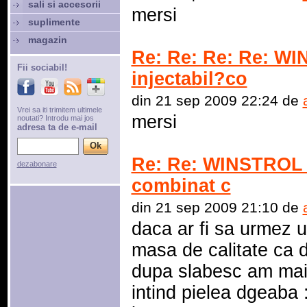
sali si accesorii
mersi
suplimente
magazin
Re: Re: Re: Re: W
Fii sociabil!
injectabil?co
din 21 sep 2009 22:24 de
Vrei sa iti trimitem ultimele
mersi
noutati? Introdu mai jos
adresa ta de e-mail
Re: Re: WINSTROL 
dezabonare
combinat c
din 21 sep 2009 21:10 de
daca ar fi sa urmez u
masa de calitate ca 
dupa slabesc am mai 
intind pielea dgeaba 