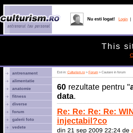
Nu esti logat!
Login
| 
This si
C
Esti in:
Culturism.ro
>
Forum
> Cautare in forum
antrenament
alimentatie
60
rezultate pentru "
anatomie
data
.
fitness
diverse
Re: Re: Re: Re: W
forum
injectabil?co
galerii foto
vedete
din 21 sep 2009 22:24 de