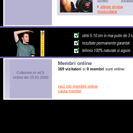
umeri
tricep
alege grupa
musculara
Membri online
169 vizitatori
si
0 membri
sunt online:
Culturism.ro v4.0.
online din 25.02.2000
vezi toti membrii online
cauta membri