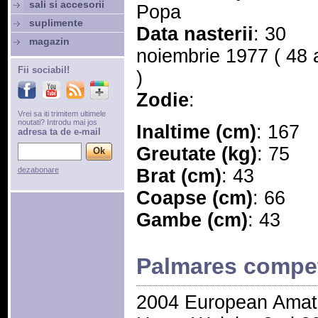
sali si accesorii
Popa
suplimente
Data nasterii
: 30
magazin
noiembrie 1977 ( 48 
Fii sociabil!
)
Zodie
:
Vrei sa iti trimitem ultimele
noutati? Introdu mai jos
Inaltime (cm)
: 167
adresa ta de e-mail
Greutate (kg)
: 75
dezabonare
Brat (cm)
: 43
Coapse (cm)
: 66
Gambe (cm)
: 43
Palmares compet
2004 European Amat