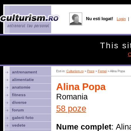
Nu esti logat!
Login
| 
This si
C
Esti in:
Culturism.ro
>
Poze
>
Femei
> Alina Popa
antrenament
alimentatie
Alina Popa
anatomie
fitness
Romania
diverse
58 poze
forum
galerii foto
Nume complet
: Alin
vedete