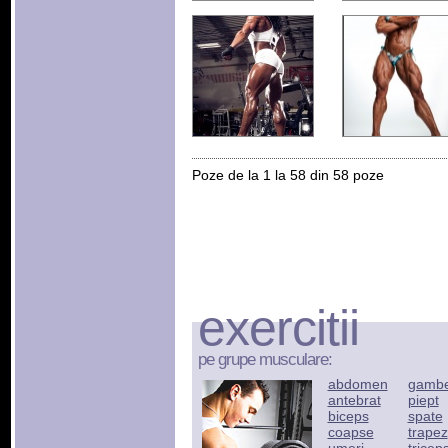
Poze de la 1 la 58 din 58 poze
exercitii
pe grupe musculare:
abdomen
gamb
antebrat
piept
biceps
spate
coapse
trapez