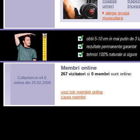
coapse
trapez
umeri
tricep
alege grupa
musculara
Membri online
267 vizitatori
si
0 membri
sunt online:
Culturism.ro v4.0.
online din 25.02.2000
vezi toti membrii online
cauta membri