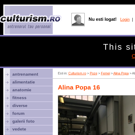
Nu esti logat!
Login
| 
This si
C
Esti in:
Culturism.ro
>
Poze
>
Femei
>
Alina Popa
> Al
antrenament
alimentatie
Alina Popa 16
anatomie
fitness
diverse
forum
galerii foto
vedete