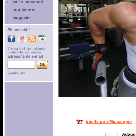
sali si accesorii
suplimente
magazin
Fii sociabil!
Vrei sa iti trimitem ultimele
noutati? Introdu mai jos
adresa ta de e-mail
dezabonare
trimite prin Messenger
Adaug