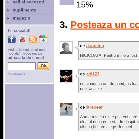
sali si accesorii
15%
suplimente
magazin
3.
Posteaza un c
Fii sociabil!
de
duranton
Vrei sa iti trimitem ultimele
noutati? Introdu mai jos
NICIODATA! Pentru mine a fost s
adresa ta de e-mail
de
adi123
dezabonare
nu si nici nu am de gand, as lu
unor analize.
de
litllebear
Asa am si eu niste prieteni care 
aluatul dupa ce a stat la dospit,
altii nu,fiecare alege.Respect