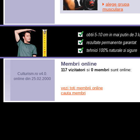
alege grupa
musculara
Membri online
117 vizitatori
si
0 membri
sunt online:
Culturism.ro v4.0.
online din 25.02.2000
vezi toti membrii online
cauta membri