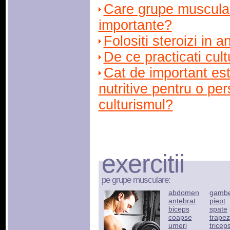
Care grupe muscular
importante?
Folositi steroizi in 
De ce practicati cul
Cat de important es
nutritive pentru o pe
culturismul?
exercitii
pe grupe musculare:
abdomen
gamb
antebrat
piept
biceps
spate
coapse
trapez
umeri
tricep