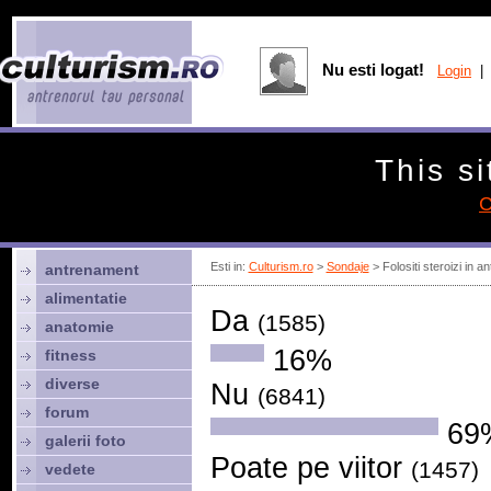
Nu esti logat!
Login
| 
This si
C
Esti in:
Culturism.ro
>
Sondaje
> Folositi steroizi in 
antrenament
alimentatie
Da
(1585)
anatomie
16%
fitness
diverse
Nu
(6841)
forum
69
galerii foto
Poate pe viitor
(1457)
vedete