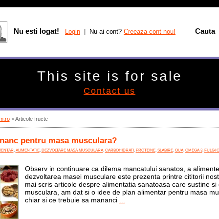
Nu esti logat!
Cauta
Login
| Nu ai cont?
Creeaza cont nou!
This site is for sale
Contact us
m.ro
> Articole fructe
nanc pentru masa musculara?
MENTAR
,
ALIMENTATIE
,
DEZVOLTARE MASA MUSCULARA
,
CARBOHIDRATI
,
PROTEINE
,
SLABIRE
,
OUA
,
OMEGA 3
,
FULGI 
Observ in continuare ca dilema mancatului sanatos, a alimente
dezvoltarea masei musculare este prezenta printre cititorii nost
mai scris articole despre alimentatia sanatoasa care sustine si
musculara, am dat si o idee de plan alimentar pentru masa mu
chiar si ce trebuie sa mananci
...