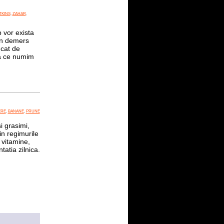
TKINS
,
ZAHAR
,
 vor exista
-un demers
 cat de
ea ce numim
RE
,
BANANE
,
PRUNE
i grasimi,
in regimurile
 vitamine,
tatia zilnica.