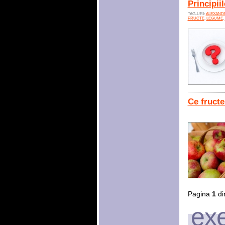
Principii
TAG-URI:
ALEXAND
FRUCTE
,
LEGUME
,
Ce fructe
Pagina
1
di
exe