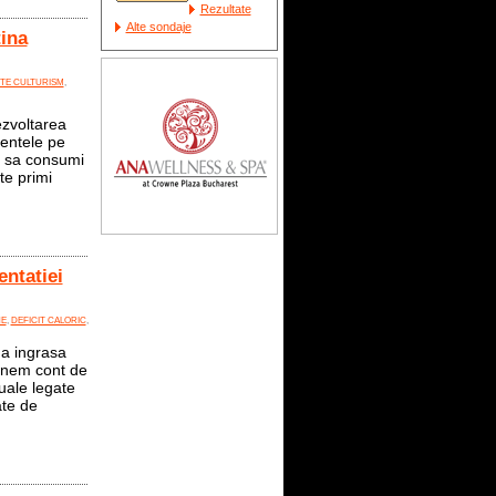
Rezultate
Alte sondaje
ina
TE CULTURISM
,
zvoltarea
mentele pe
te sa consumi
te primi
entatiei
NE
,
DEFICIT CALORIC
,
a ingrasa
tinem cont de
uale legate
ate de