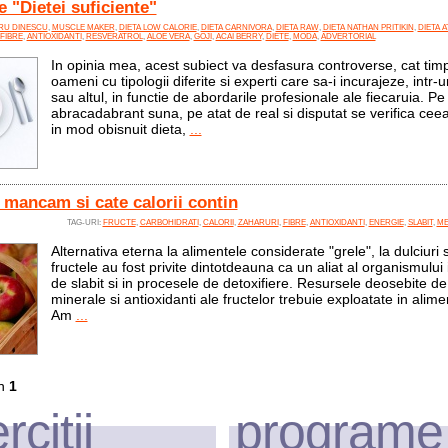
le "Dietei suficiente"
RU DINESCU
,
MUSCLE MAKER
,
DIETA LOW CALORIE
,
DIETA CARNIVORA
,
DIETA RAW
,
DIETA NATHAN PRITIKIN
,
DIETA A
FIBRE
,
ANTIOXIDANTI
,
RESVERATROL
,
ALOE VERA
,
GOJI
,
ACAI BERRY
,
DIETE
,
MODA
,
ADVERTORIAL
In opinia mea, acest subiect va desfasura controverse, cat timp
oameni cu tipologii diferite si experti care sa-i incurajeze, intr
sau altul, in functie de abordarile profesionale ale fiecaruia. Pe
abracadabrant suna, pe atat de real si disputat se verifica ce
in mod obisnuit dieta,
...
 mancam si cate calorii contin
TAG-URI:
FRUCTE
,
CARBOHIDRATI
,
CALORII
,
ZAHARURI
,
FIBRE
,
ANTIOXIDANTI
,
ENERGIE
,
SLABIT
,
ME
Alternativa eterna la alimentele considerate "grele", la dulciuri s
fructele au fost privite dintotdeauna ca un aliat al organismului 
de slabit si in procesele de detoxifiere. Resursele deosebite de
minerale si antioxidanti ale fructelor trebuie exploatate in alimen
Am
...
n
1
rcitii
programe