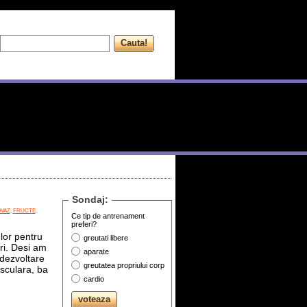
Sondaj:
OVAZ
,
FRUCTE
,
Ce tip de antrenament
preferi?
lor pentru
greutati libere
ri. Desi am
aparate
 dezvoltare
greutatea propriului corp
sculara, ba
cardio