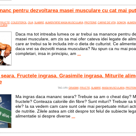
nanc pentru dezvoltarea masei musculare cu cat mai put
FRUCTE
,
COLESTEROL
,
OUA
,
SLABIRE
,
ALIMENTATIE MASA MUSCULARA
,
PROTEINE
,
CARNE DE VITA
,
SOMON
,
ALIMEN
ULARA
Daca ma tot intreaba lumea ce ar trebui sa manance pentru de
masei musculare, am zis sa mai ofer cateva idei legate de ali
care ar trebui sa le includa intr-o dieta de culturist. Ce alimen
daca vrei sa dezvolti masa musculara? Nu spun ca nu mai poa
completari, insa in principiu, am
...
seara. Fructele ingrasa. Grasimile ingrasa. Miturile alim
e
TAG-URI:
GRASIMI
,
FRUCTE
,
SLABIRE
,
MASA MUSCULARA
,
PROTEI
Ma ingras daca mananc seara? Trebuie sa am o cheat day? M
fructele? Conteaza caloriile din fibre? Sunt mituri? Trebuie sa 
ele? Ia sa vedem cam care sunt cele mai perpetuate mituri act
de nutritie. Zilele astea am citit despre tot felul de subiecte leg
alimentatie si despre diverse
...