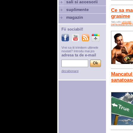
sali si accesorii
suplimente
Ce sa ma
grasime
magazin
TAG-URI:
LEGUME
,
DIETA MASA MUSC
Fii sociabil!
Vrei sa iti trimitem ultimele
noutati? Introdu mai jos
adresa ta de e-mail
dezabonare
Mancatul 
sanatoas