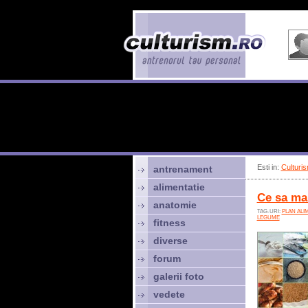
Esti in:
Culturis
antrenament
alimentatie
Ce sa ma
anatomie
TAG-URI:
PLAN ALI
LEGUME
fitness
diverse
forum
galerii foto
vedete