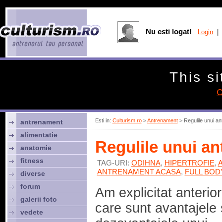
Nu esti logat!
Login
| 
This si
C
Esti in:
Culturism.ro
>
Antrenament
> Regulile unui an
antrenament
alimentatie
Regulile unui an
anatomie
fitness
TAG-URI:
ODIHNA
,
HIPERTROFIE
,
ANTRENAMENT ACASA
,
FULL BOD
diverse
forum
Am explicitat anterior
galerii foto
care sunt avantajele 
vedete