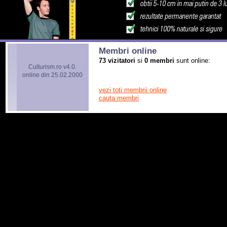
Membri online
73 vizitatori
si
0 membri
sunt online:
Culturism.ro v4.0.
online din 25.02.2000
vezi toti membrii online
cauta membri