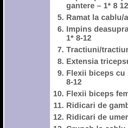
gantere – 1* 8 1
Ramat la cablu/a
Impins deasupra 
1* 8-12
Tractiuni/tractiu
Extensia tricepsu
Flexii biceps cu
8-12
Flexii biceps fem
Ridicari de gamb
Ridicari de umer