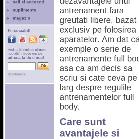
dezavantajele unui
sali si accesorii
antrenament fara
suplimente
magazin
greutati libere, bazat
exclusiv pe folosirea
Fii sociabil!
aparatelor. Am dat c
exemple o serie de
Vrei sa iti trimitem ultimele
noutati? Introdu mai jos
antrenamente full bo
adresa ta de e-mail
asa ca am decis sa
dezabonare
scriu si cate ceva pe
larg despre regulile
antrenamentelor full
body.
Care sunt
avantajele si