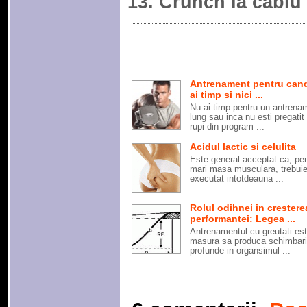
Crunch la cablu 
Antrenament pentru can
ai timp si nici ...
Nu ai timp pentru un antrena
lung sau inca nu esti pregatit 
rupi din program ...
Acidul lactic si celulita
Este general acceptat ca, pen
mari masa musculara, trebui
executat intotdeauna ...
Rolul odihnei in crestere
performantei: Legea ...
Antrenamentul cu greutati est
masura sa produca schimbari
profunde in organsimul ...