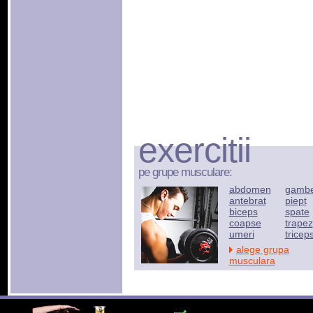
exercitii
pe grupe musculare:
abdomen
gamb
antebrat
piept
biceps
spate
coapse
trapez
umeri
tricep
alege grupa
musculara