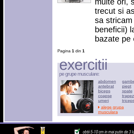
multe ori, 
trecut si a
sa stricam 
beneficii)
bazate pe 
Pagina
1
din
1
exercitii
pe grupe musculare:
abdomen
gamb
antebrat
piept
biceps
spate
coapse
trapez
umeri
tricep
alege grupa
musculara