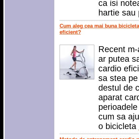
ca isi note
hartie sau 
Cum aleg cea mai buna bicicleta
eficient?
Recent m-a
ar putea s
cardio efic
sa stea pe 
destul de 
aparat card
perioadele
cum sa aju
o bicicleta