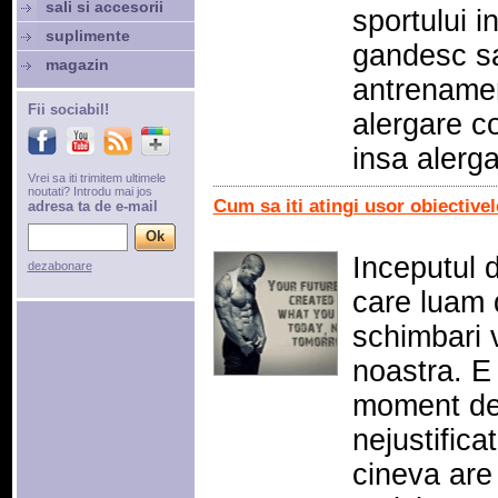
sali si accesorii
sportului in
suplimente
gandesc sa
magazin
antrenamen
Fii sociabil!
alergare c
insa alerg
Vrei sa iti trimitem ultimele
noutati? Introdu mai jos
Cum sa iti atingi usor obiectivel
adresa ta de e-mail
Inceputul 
dezabonare
care luam 
schimbari 
noastra. E 
moment de 
nejustifica
cineva are