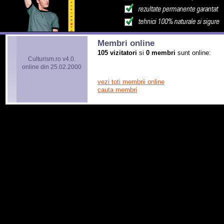
Membri online
105 vizitatori
si
0 membri
sunt online:
Culturism.ro v4.0.
online din 25.02.2000
vezi toti membrii online
cauta membri