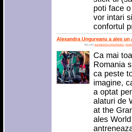
poti face o
vor intari 
confortul p
Alexandra Ungureanu a ales un 
TAG-URI:
ALEXANDRA UNGUREANU
,
WORL
Ca mai toa
Romania si
ca peste t
imagine, c
a optat pen
alaturi de
at the Gra
ales World
antreneaza