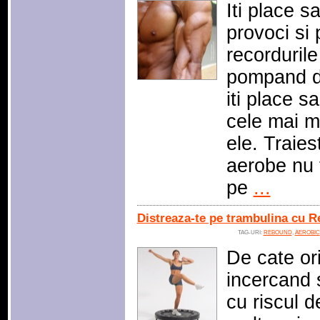
Iti place s
provoci si p
recordurile
pompand du
iti place sa
cele mai mu
ele. Traies
aerobe nu 
pe
...
Distreaza-te pe trambulina cu R
TAG-URI:
REBOUND
,
AEROBIC
De cate ori,
incercand s
cu riscul d