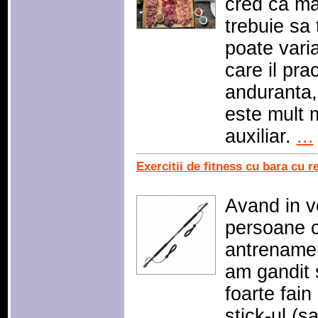
cred ca ma
trebuie sa 
poate varia
care il prac
anduranta, 
este mult 
auxiliar.
...
Exercitii de fitness cu bara cu r
Avand in v
persoane 
antrenamen
am gandit s
foarte fain
stick-ul (