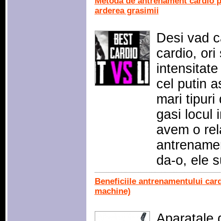
Metoda de antrenament cardio p
arderea grasimii
Desi vad ca
cardio, ori
intensitate
cel putin a
mari tipuri
gasi locul i
avem o rel
antrenamen
da-o, ele 
Beneficiile antrenamentului card
machine)
Aparatale 