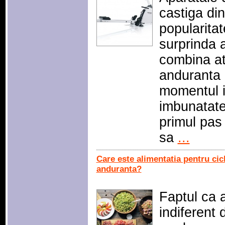
castiga di
popularitat
surprinda 
combina at
anduranta c
momentul in
imbunatate
primul pas 
sa
...
Care este alimentatia pentru ci
anduranta?
Faptul ca 
indiferent 