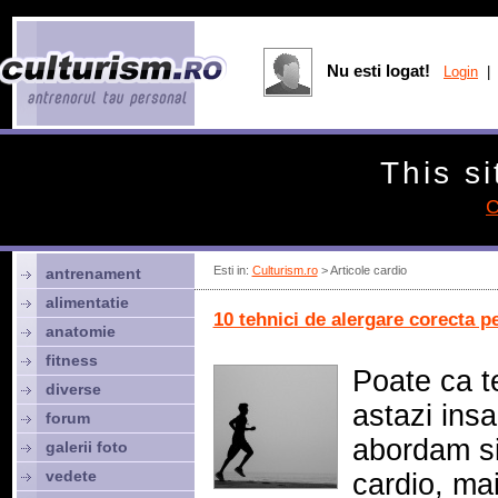
Nu esti logat!
Login
| 
This si
C
Esti in:
Culturism.ro
> Articole cardio
antrenament
alimentatie
10 tehnici de alergare corecta p
anatomie
fitness
Poate ca te
diverse
astazi ins
forum
abordam si
galerii foto
vedete
cardio, ma