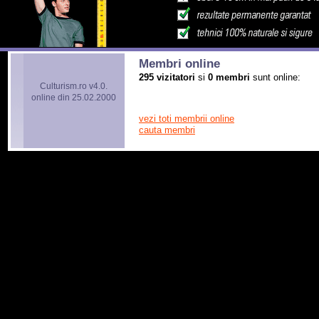
Membri online
295 vizitatori
si
0 membri
sunt online:
Culturism.ro v4.0.
online din 25.02.2000
vezi toti membrii online
cauta membri