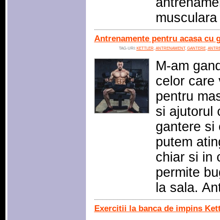
antrenamen
musculara 
Antrenamente pentru acasa cu ga
TAG-URI:
KETTLER
,
ANTRENAMENT
,
GANTERE
,
ANTR
M-am gandi
celor care
pentru ma
si ajutorul
gantere si
putem atin
chiar si in
permite bu
la sala. A
Exercitii la banca de impins Kett