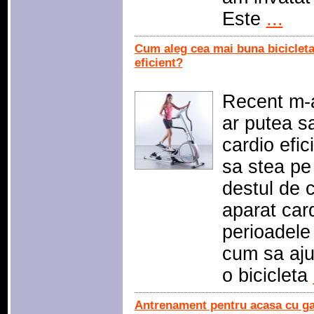
Este
...
Cum aleg cea mai buna bicicleta
eficient?
Recent m-a
ar putea s
cardio efic
sa stea pe 
destul de 
aparat card
perioadele
cum sa aju
o bicicleta
Antrenament pentru acasa cu ga