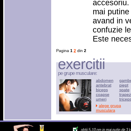
accesoriu.
mai putine
avand in v
confuzie le
Este nece
Pagina
1
2
din
2
exercitii
pe grupe musculare:
abdomen
gamb
antebrat
piept
biceps
spate
coapse
trapez
umeri
tricep
alege grupa
musculara