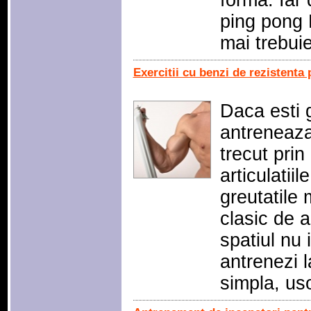
forma. Iar
ping pong K
mai trebui
Exercitii cu benzi de rezistenta
Daca esti 
antreneaza 
trecut prin
articulatii
greutatile m
clasic de 
spatiul nu 
antrenezi l
simpla, us