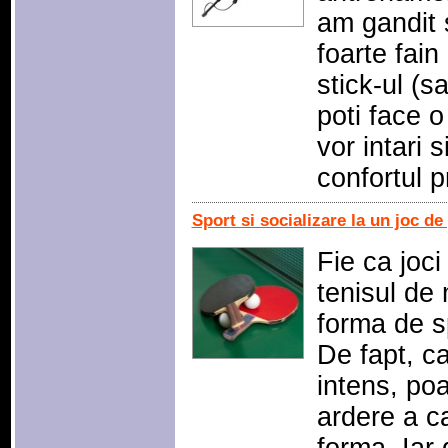
am gandit s
foarte fain
stick-ul (
poti face o
vor intari 
confortul p
Sport si socializare la un joc d
Fie ca joci
tenisul de
forma de sp
De fapt, ca
intens, poa
ardere a ca