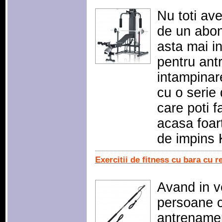
Nu toti av
de un abon
asta mai i
pentru ant
intampinar
cu o serie 
care poti 
acasa foart
de impins 
Exercitii de fitness cu bara cu r
Avand in v
persoane 
antrenamen