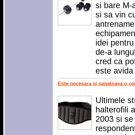
si bare M-
si sa vin c
antrename
echipament
idei pentr
de-a lungul
cred ca po
este avid
Este necesara si sanatoasa o cen
Ultimele s
halterofili
2003 si se
respondent