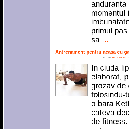
anduranta c
momentul in
imbunatate
primul pas 
sa
...
Antrenament pentru acasa cu gan
TAG-URI:
KETTLER
,
ANTR
In ciuda li
elaborat, 
grozav de c
folosindu-
o bara Ket
cateva dec
de fitness