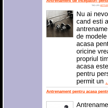
Antrenament de incepatori pent
TAG-URI:
KETTLE
Nu ai nevo
cand esti a
antrenamen
de modele
acasa pent
oricine vr
propriul ti
acasa este
pentru per
permit un
.
Antrenament pentru acasa pentr
Antrenamen