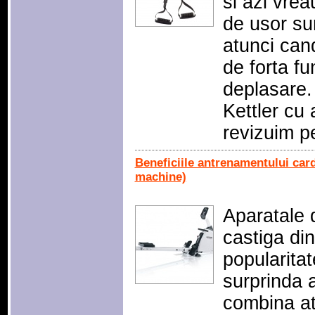
si azi vrea
de usor sun
atunci can
de forta f
deplasare.
Kettler cu 
revizuim p
Beneficiile antrenamentului card
machine)
Aparatale 
castiga di
popularitat
surprinda 
combina at