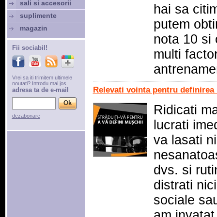
sali si accesorii
hai sa citi
suplimente
putem obti
magazin
nota 10 si 
Fii sociabil!
multi facto
antrenamen
Vrei sa iti trimitem ultimele
noutati? Introdu mai jos
Relevati vointa pentru definirea
adresa ta de e-mail
Ridicati m
dezabonare
lucrati imed
va lasati 
nesanatoas
dvs. si ruti
distrati ni
sociale sa
am invatat 