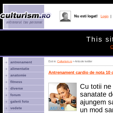
Nu esti logat!
Login
| 
This si
C
Esti in:
Culturism.ro
> Articole kettler
antrenament
alimentatie
Antrenament cardio de nota 10 
anatomie
fitness
Cu totii ne
diverse
sanatate d
forum
ajungem sa
galerii foto
vedete
un mod san