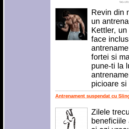
TAG-URI
Revin din n
un antrena
Kettler, un
face inclus
antrenamen
fortei si 
pune-ti la 
antrenamen
picioare s
Antrenament suspendat cu Sling 
Zilele trec
beneficiil