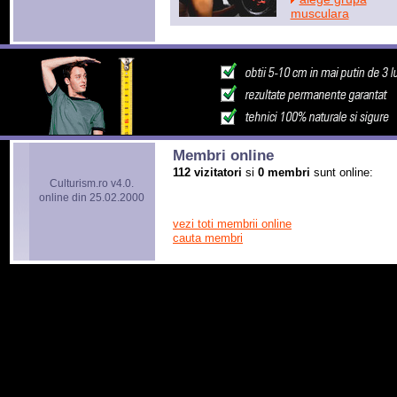
musculara
Membri online
112 vizitatori
si
0 membri
sunt online:
Culturism.ro v4.0.
online din 25.02.2000
vezi toti membrii online
cauta membri