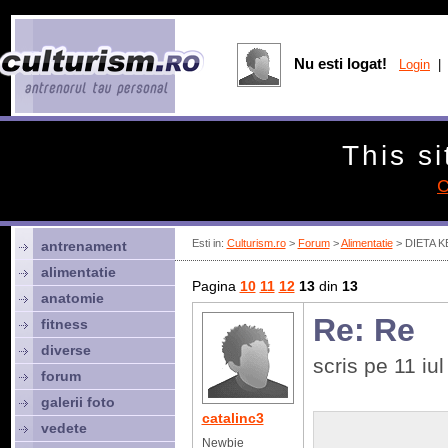
Nu esti logat!
Login
| 
This si
C
Esti in:
Culturism.ro
>
Forum
>
Alimentatie
> DIETA 
antrenament
alimentatie
Pagina
10
11
12
13
din
13
anatomie
Re: Re
fitness
diverse
scris pe 11 i
forum
galerii foto
catalinc3
vedete
Newbie