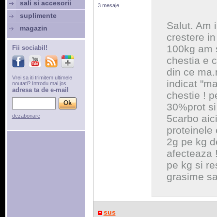
sali si accesorii
3 mesaje
suplimente
Salut. Am i
magazin
crestere i
100kg am s
Fii sociabil!
chestia e 
din ce ma.m
Vrei sa iti trimitem ultimele
indicat "ma
noutati? Introdu mai jos
adresa ta de e-mail
chestie ! 
30%prot si
dezabonare
5carbo aic
proteinele
2g pe kg d
afecteaza !
pe kg si re
grasime sa
sus