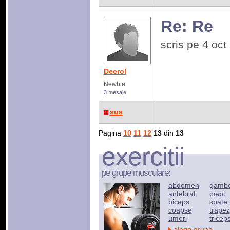
Re: Re
scris pe 4 oc
Deerol
Newbie
3 mesaje
sus
Pagina
10
11
12
13
din
13
exercitii
pe grupe musculare:
abdomen
gamb
antebrat
piept
biceps
spate
coapse
trapez
umeri
tricep
alege grupa