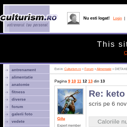
Nu esti logat!
Login
| 
This si
C
Esti in:
Culturism.ro
>
Forum
>
Alimentatie
> DIETA 
antrenament
alimentatie
Pagina
9
10
11
12
13
din
13
anatomie
Re: keto
fitness
diverse
scris pe 6 no
forum
galerii foto
Gilu
Caloriile n
vedete
Expert member