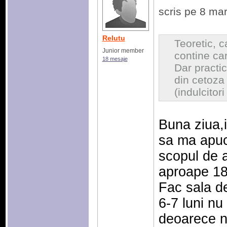
scris pe 8 ma
Relutu
Teoretic, 
Junior member
contine ca
18 mesaje
Dar practi
din cetoza
(indulcitori 
Buna ziua,
sa ma apuc
scopul de a
aproape 18
Fac sala de
6-7 luni n
deoarece n