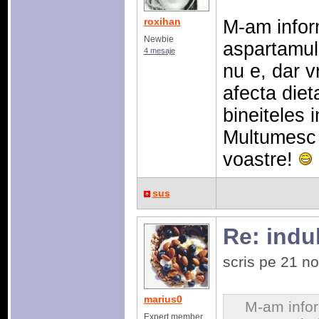
roxihan
M-am inform
Newbie
aspartamul
4 mesaje
nu e, dar v
afecta die
bineiteles 
Multumesc 
voastre!
sus
Re: indulc
scris pe 21 n
marius0
M-am infor
Expert member