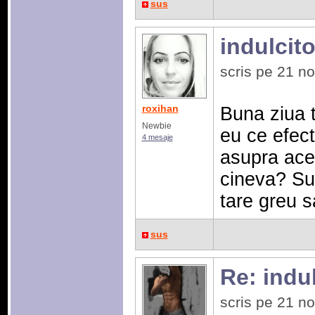
sus
indulcitor
scris pe 21 n
roxihan
Buna ziua t
Newbie
eu ce efect 
4 mesaje
asupra aces
cineva? Su
tare greu 
sus
Re: indulc
scris pe 21 n