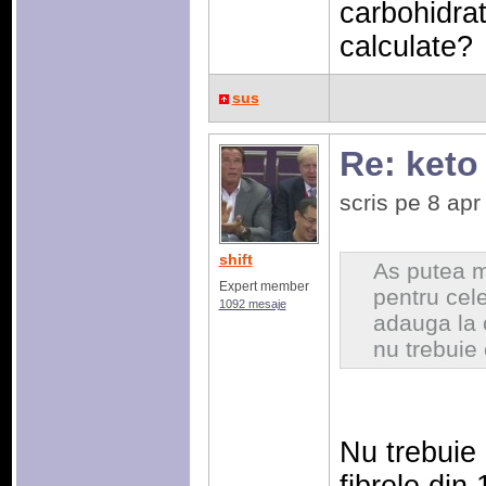
carbohidrat
calculate?
sus
Re: keto
scris pe 8 ap
shift
As putea m
Expert member
pentru cele
1092 mesaje
adauga la 
nu trebuie
Nu trebuie 