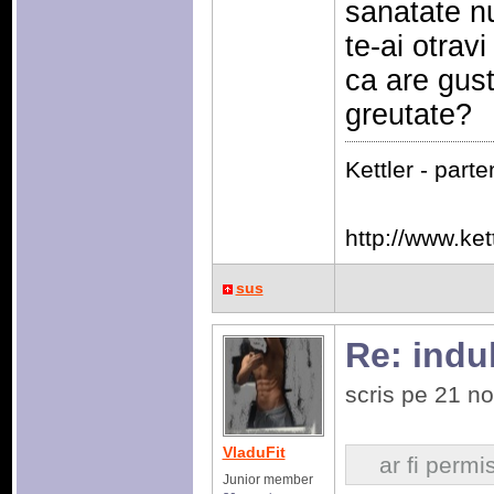
sanatate nu
te-ai otra
ca are gust 
greutate?
Kettler - part
http://www.kett
sus
Re: indulc
scris pe 21 n
VladuFit
ar fi permi
Junior member