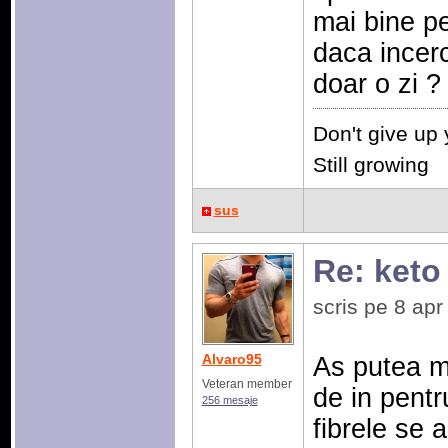
mai bine p
daca incerc
doar o zi ?
Don't give up
Still growing
sus
Re: keto
scris pe 8 ap
Alvaro95
As putea m
Veteran member
de in pentr
256 mesaje
fibrele se 