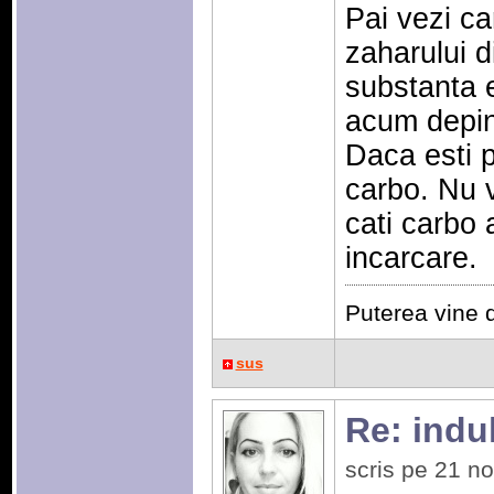
Pai vezi ca
zaharului d
substanta 
acum depind
Daca esti p
carbo. Nu 
cati carbo 
incarcare.
Puterea vine d
sus
Re: indulc
scris pe 21 n