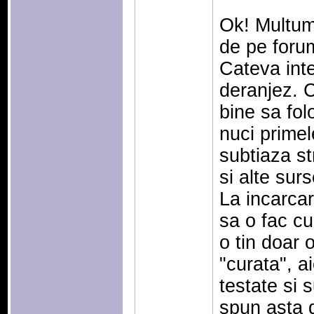
Ok! Multum
de pe forum
Cateva inte
deranjez. C
bine sa fol
nuci prime
subtiaza s
si alte sur
La incarca
sa o fac cu 
o tin doar 
"curata", a
testate si 
spun asta d