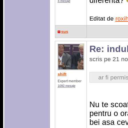
diferenta?
4 mesaje
Editat de
roxi
sus
Re: indulc
scris pe 21 n
shift
ar fi permi
Expert member
1092 mesaje
Nu te scoa
pentru o or
bei asa ce