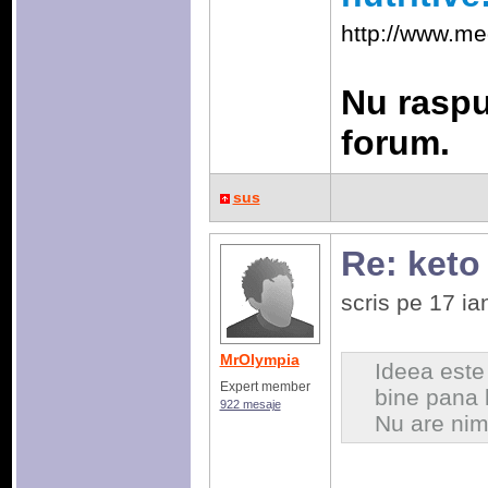
http://www.me
Nu raspu
forum.
sus
Re: keto
scris pe 17 i
MrOlympia
Ideea este
Expert member
bine pana 
922 mesaje
Nu are nimi