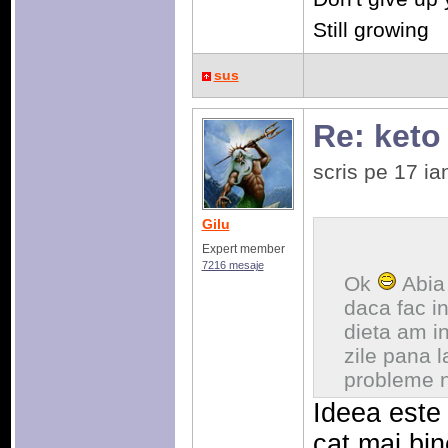
Still growing
sus
Re: keto
scris pe 17 i
Gilu
Expert member
7216 mesaje
Ok
Abia 
daca fac i
dieta am in
zile pana l
probleme 
Ideea este 
cat mai bin