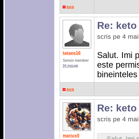
sus
Re: keto
scris pe 4 ma
tataee16
Salut. Imi 
Senior member
este permi
94 mesaje
bineinteles
sus
Re: keto
scris pe 4 ma
marius0
Salut. Imi 