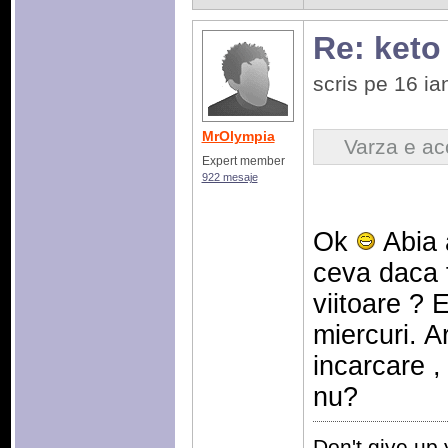
Re: keto
scris pe 16 i
MrOlympia
Varza e ac
Expert member
922 mesaje
Ok
Abia 
ceva daca 
viitoare ? 
miercuri. A
incarcare ,
nu?
Don't give up