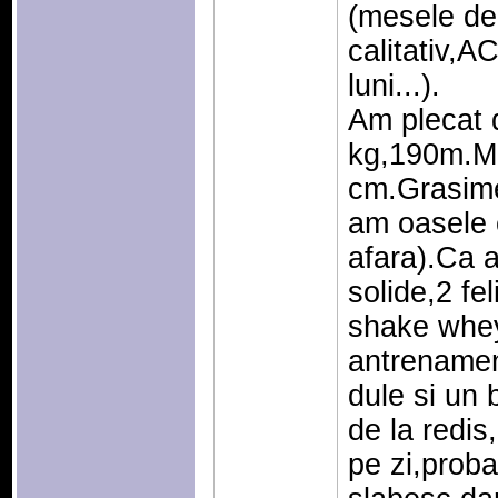
(mesele de
calitativ,
luni...).
Am plecat 
kg,190m.M
cm.Grasime
am oasele c
afara).Ca 
solide,2 fel
shake whe
antrenamen
dule si un 
de la redis
pe zi,prob