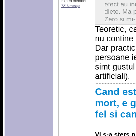
Expert member
efect au ind
7216 mesaje
diete. Ma 
Zero si mi
Teoretic, c
nu contine
Dar practic
persoane i
simt gustul
artificiali).
Cand esti
mort, e g
fel si ca
Vi s-a sters p