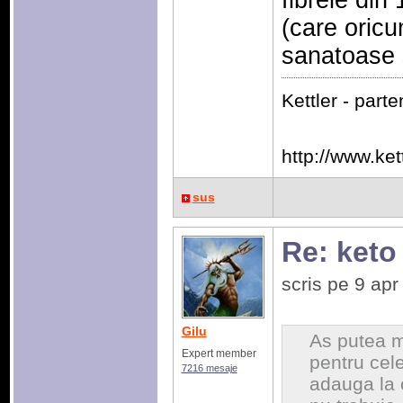
fibrele din
(care oricu
sanatoase 
Kettler - part
http://www.kett
sus
Re: keto
scris pe 9 ap
Gilu
As putea m
Expert member
pentru cele
7216 mesaje
adauga la 