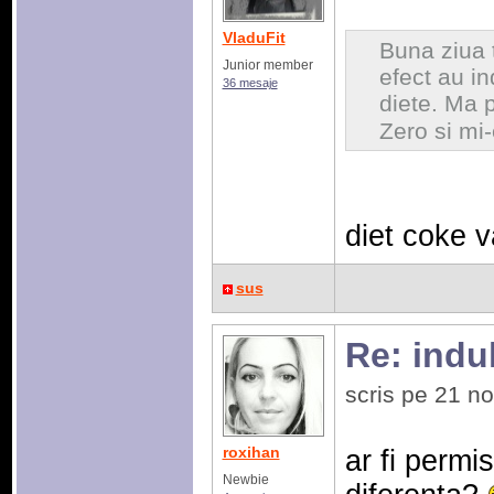
VladuFit
Buna ziua 
Junior member
efect au ind
36 mesaje
diete. Ma 
Zero si mi
diet coke 
sus
Re: indulc
scris pe 21 n
roxihan
ar fi permi
Newbie