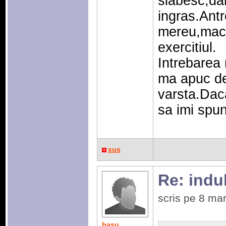
slabesc,da
ingras.Ant
mereu,maca
exercitiul.
Intrebarea
ma apuc de
varsta.Daca
sa imi spun
sus
Re: indulc
scris pe 8 ma
basu