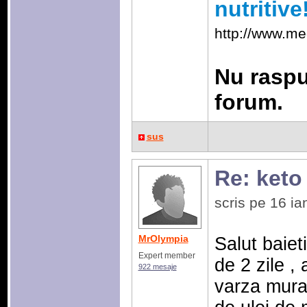
nutritive
http://www.me
Nu raspu
forum.
sus
Re: keto
scris pe 16 i
MrOlympia
Salut baiet
Expert member
de 2 zile ,
922 mesaje
varza murat