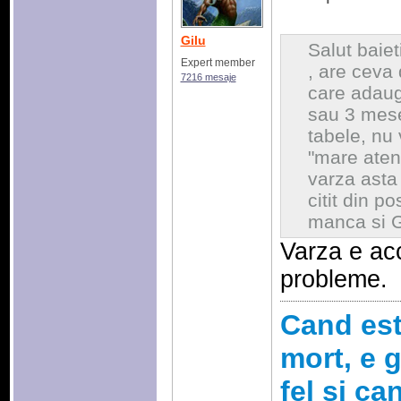
Gilu
Salut baiet
Expert member
, are ceva
7216 mesaje
care adaug 
sau 3 mese
tabele, nu 
"mare atent
varza asta
citit din p
manca si G
Varza e ac
probleme.
Cand esti
mort, e g
fel si ca