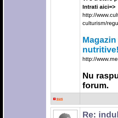
Intrati aici=>
http://www.cu
culturism/reg
Magazin 
nutritive
http://www.me
Nu raspu
forum.
sus
Re: indulc