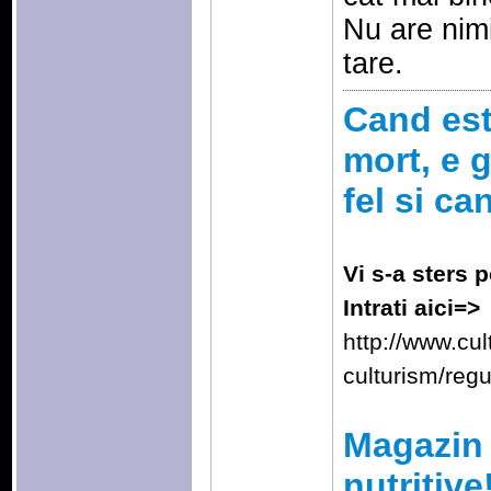
Nu are nimi
tare.
Cand esti
mort, e g
fel si ca
Vi s-a sters p
Intrati aici=>
http://www.cu
culturism/reg
Magazin 
nutritive