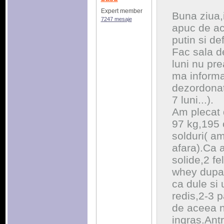
Expert member
Buna ziua,
7247 mesaje
apuc de ac
putin si de
Fac sala d
luni nu pr
ma informa
dezordonat
7 luni...).
Am plecat
97 kg,195
solduri( am
afara).Ca 
solide,2 fe
whey dupa
ca dule si 
redis,2-3 p
de aceea n
ingras.Ant