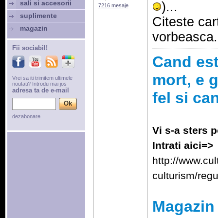
sali si accesorii
)...
7216 mesaje
suplimente
Citeste car
magazin
vorbeasca.
Fii sociabil!
Cand esti
mort, e g
Vrei sa iti trimitem ultimele
noutati? Introdu mai jos
adresa ta de e-mail
fel si ca
dezabonare
Vi s-a sters p
Intrati aici=>
http://www.cu
culturism/reg
Magazin 