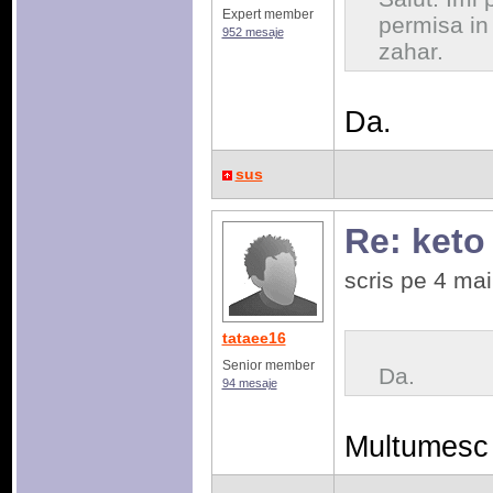
Expert member
permisa in
952 mesaje
zahar.
Da.
sus
Re: keto
scris pe 4 ma
tataee16
Senior member
Da.
94 mesaje
Multumesc