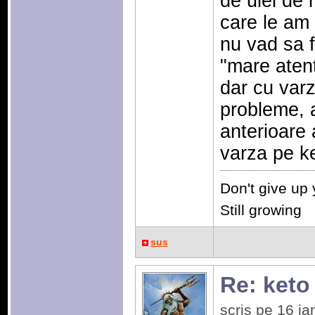
de ulei de
care le am 
nu vad sa f
"mare atent
dar cu varz
probleme, a
anterioare
varza pe k
Don't give up
Still growing
sus
Re: keto
scris pe 16 i