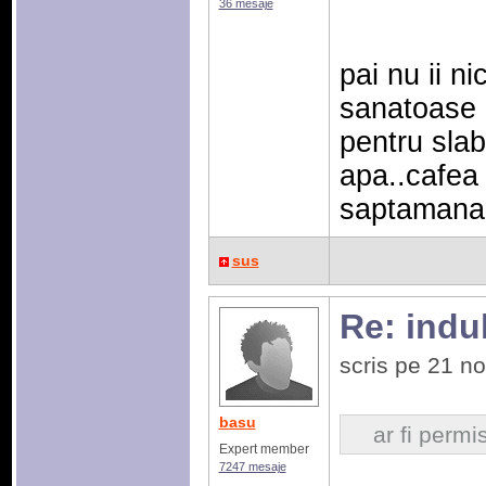
36 mesaje
pai nu ii ni
sanatoase n
pentru slab
apa..cafea 
saptamana 1
sus
Re: indulc
scris pe 21 n
basu
ar fi permi
Expert member
7247 mesaje