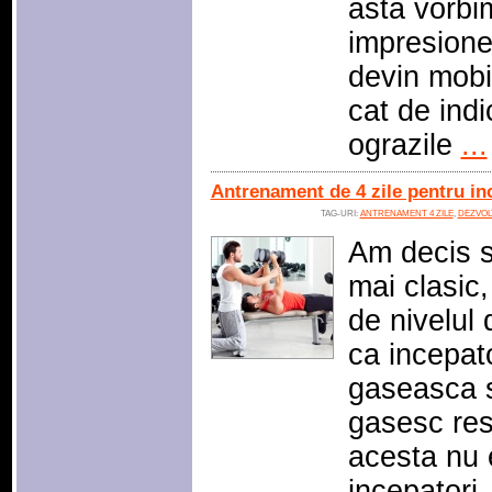
asta vorbi
impresione
devin mobil
cat de indi
ograzile
...
Antrenament de 4 zile pentru in
TAG-URI:
ANTRENAMENT 4 ZILE
,
DEZVOL
Am decis s
mai clasic,
de nivelul 
ca incepato
gaseasca s
gasesc res
acesta nu 
incepatori,