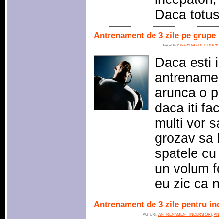
Daca totus
Antrenament de 3 zile pe grupe 
TAG-URI:
INCEPATORI
,
GRUPE
Daca esti 
antrenamen
arunca o pr
daca iti fa
multi vor s
grozav sa l
spatele cu
un volum f
eu zic ca 
Antrenament de 3 zile pentru in
TAG-URI:
ANTRENAMENT INCEPATORI
,
AN