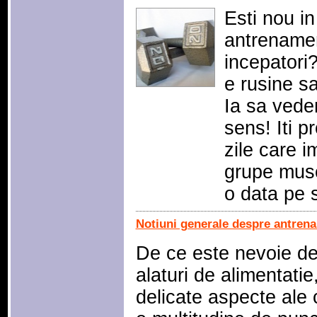
Esti nou in
antrenamen
incepatori?
e rusine sa
Ia sa vede
sens! Iti 
zile care i
grupe musc
o data pe
Notiuni generale despre antren
De ce este nevoie d
alaturi de alimentatie
delicate aspecte ale c