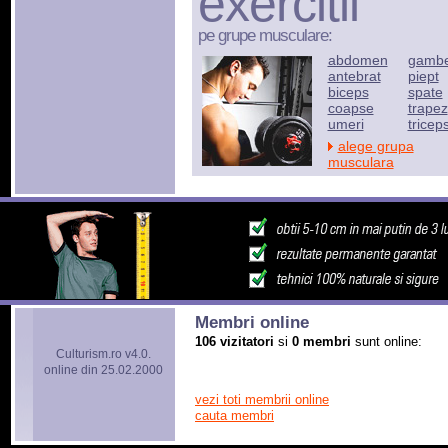
exercitii
pe grupe musculare:
abdomen
gamb
antebrat
piept
biceps
spate
coapse
trapez
umeri
tricep
alege grupa
musculara
Membri online
106 vizitatori
si
0 membri
sunt online:
Culturism.ro v4.0.
online din 25.02.2000
vezi toti membrii online
cauta membri