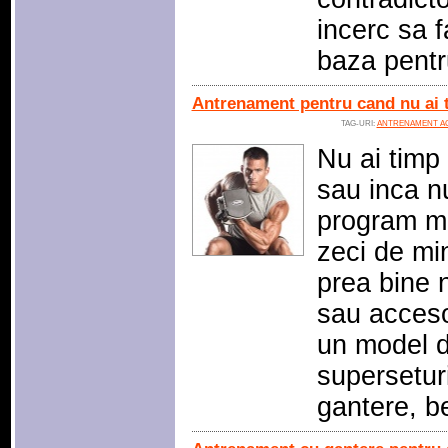
incerc sa f
baza pentr
Antrenament pentru cand nu ai t
TAG-URI:
ANTRENAMENT A
Nu ai timp
sau inca nu
program ma
zeci de mi
prea bine n
sau acceso
un model d
superseturi
gantere, b