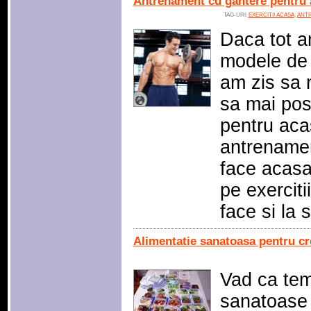
Antrenament cu gantere pentru 
TAG-URI:
EXERCITII ACASA
,
ANT
Daca tot a
modele de
am zis sa n
sa mai post
pentru aca
antrenament
face acasa
pe exerciti
face si la 
Alimentatie sanatoasa pentru c
Vad ca tem
sanatoase