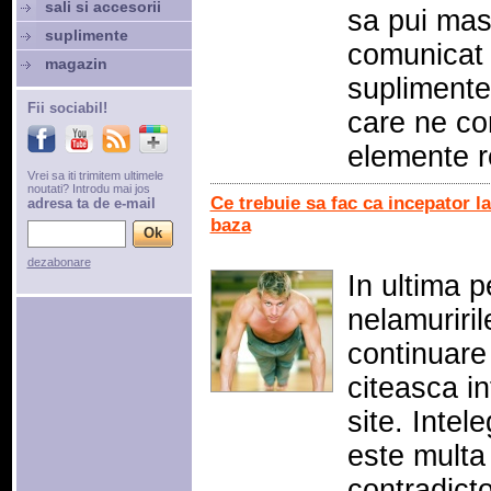
sali si accesorii
sa pui ma
suplimente
comunicat 
magazin
suplimente
Fii sociabil!
care ne con
elemente r
Vrei sa iti trimitem ultimele
noutati? Introdu mai jos
Ce trebuie sa fac ca incepator la
adresa ta de e-mail
baza
dezabonare
In ultima p
nelamuriril
continuare
citeasca in
site. Intel
este multa 
contradicto