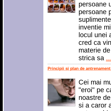
persoane u
persoane p
suplimente
inventie m
locul unei 
cred ca vin
materie de 
strica sa
..
Principii si plan de antrenament
Cei mai mul
"eroi" pe c
noastre de 
si a caror 