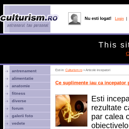
Nu esti logat!
Login
| 
This si
C
Esti in:
Culturism.ro
> Articole incepatori
antrenament
alimentatie
Ce suplimente iau ca incepator
anatomie
fitness
Esti incepa
diverse
rezultate c
forum
par calea 
galerii foto
vedete
obiectivelo