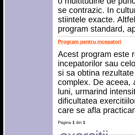
o multitudine de pun
se contrazic. In cultu
stiintele exacte. Altf
program standard, ap
Program pentru incepatori
Acest program este r
incepatorilor sau celo
si sa obtina rezultat
complex. De aceea, a
luni, urmarind intens
dificultatea exercitiilo
care se afla practican
Pagina
1
din
1