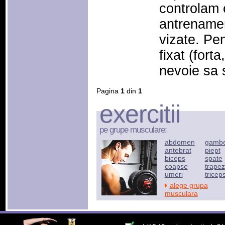
controlam e
antrenamen
vizate. Pen
fixat (forta
nevoie sa
Pagina
1
din
1
exercitii
pe grupe musculare:
abdomen
gamb
antebrat
piept
biceps
spate
coapse
trapez
umeri
tricep
alege grupa
musculara