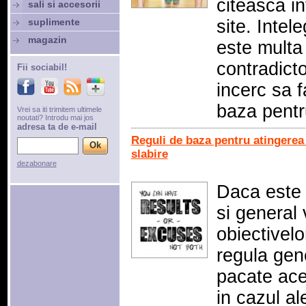
citeasca in
sali si accesorii
suplimente
site. Intel
magazin
este multa 
contradicto
Fii sociabil!
incerc sa f
baza pentr
Vrei sa iti trimitem ultimele
noutati? Introdu mai jos
adresa ta de e-mail
Reguli de baza pentru atingerea
slabire
dezabonare
Daca este s
si general 
obiectivelo
regula gene
pacate ace
in cazul al