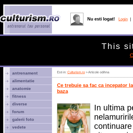
Nu esti logat!
Login
| 
This si
C
Esti in:
Culturism.ro
> Articole odihna
antrenament
alimentatie
Ce trebuie sa fac ca incepator la
anatomie
baza
fitness
diverse
In ultima p
forum
nelamuriril
galerii foto
continuare
vedete