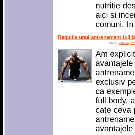
nutritie de
aici si inc
comuni. I
Regulile unui antrenament full 
TAG-URI:
ODIHNA
,
HIP
Am explicit
avantajele
antrenament
exclusiv pe
ca exemple
full body, 
cate ceva 
antrenamen
avantajele 