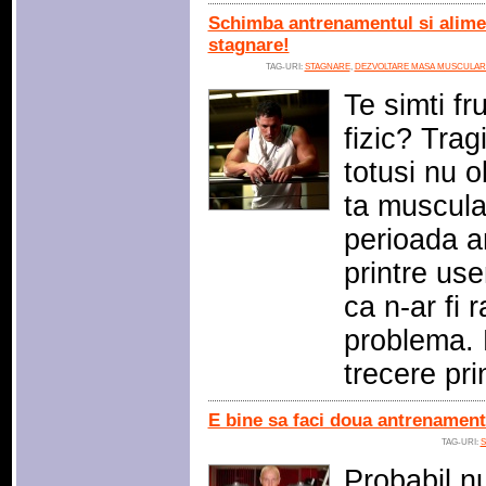
Schimba antrenamentul si alimen
stagnare!
TAG-URI:
STAGNARE
,
DEZVOLTARE MASA MUSCULAR
Te simti fr
fizic? Trag
totusi nu o
ta muscula
perioada am
printre us
ca n-ar fi
problema. 
trecere pri
E bine sa faci doua antrenament
TAG-URI:
S
Probabil nu