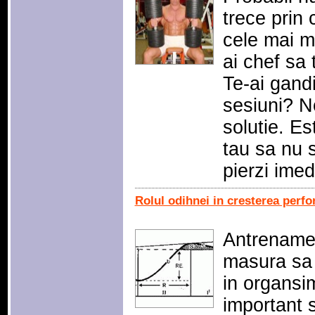
trece prin
cele mai mu
ai chef sa 
Te-ai gandi
sesiuni? N
solutie. E
tau sa nu s
pierzi ime
Rolul odihnei in cresterea perf
Antrenamen
masura sa 
in organsi
important 