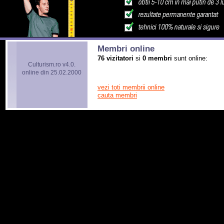
Membri online
76 vizitatori
si
0 membri
sunt online:
Culturism.ro v4.0.
online din 25.02.2000
vezi toti membrii online
cauta membri