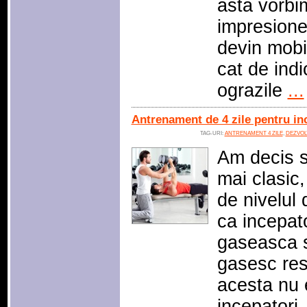
asta vorbi
impresione
devin mobil
cat de indi
ograzile
...
Antrenament de 4 zile pentru in
TAG-URI:
ANTRENAMENT 4 ZILE
,
DEZVOL
Am decis s
mai clasic,
de nivelul 
ca incepato
gaseasca s
gasesc res
acesta nu 
incepatori,