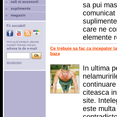
sali si accesorii
sa pui ma
suplimente
comunicat 
magazin
suplimente
Fii sociabil!
care ne con
elemente r
Vrei sa iti trimitem ultimele
noutati? Introdu mai jos
Ce trebuie sa fac ca incepator la
adresa ta de e-mail
baza
dezabonare
In ultima p
nelamuriril
continuare
citeasca in
site. Intel
este multa 
contradicto