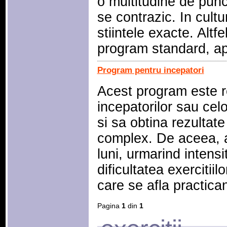
o multitudine de pun
se contrazic. In cultu
stiintele exacte. Altf
program standard, ap
Program pentru incepatori
Acest program este r
incepatorilor sau celo
si sa obtina rezultat
complex. De aceea, a
luni, urmarind intens
dificultatea exercitiilo
care se afla practican
Pagina
1
din
1