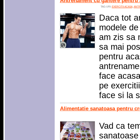
Antrenament cu gantere pentru 
TAG-URI:
EXERCITII ACASA
,
ANT
Daca tot a
modele de
am zis sa n
sa mai post
pentru aca
antrenament
face acasa
pe exerciti
face si la 
Alimentatie sanatoasa pentru c
Vad ca tem
sanatoase