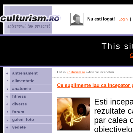
Nu esti logat!
Login
| 
This si
C
Esti in:
Culturism.ro
> Articole incepatori
antrenament
alimentatie
Ce suplimente iau ca incepator
anatomie
fitness
Esti incepa
diverse
rezultate c
forum
par calea 
galerii foto
vedete
obiectivelo