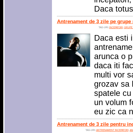
Daca totus
Antrenament de 3 zile pe grupe 
TAG-URI:
INCEPATORI
,
GRUPE
Daca esti 
antrenamen
arunca o pr
daca iti fa
multi vor s
grozav sa l
spatele cu
un volum f
eu zic ca 
Antrenament de 3 zile pentru in
TAG-URI:
ANTRENAMENT INCEPATORI
,
AN