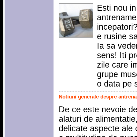
Esti nou in
antrenamen
incepatori?
e rusine sa
Ia sa vede
sens! Iti 
zile care i
grupe musc
o data pe
Notiuni generale despre antren
De ce este nevoie d
alaturi de alimentatie
delicate aspecte ale c