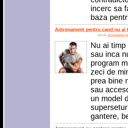
incerc sa f
baza pentr
Antrenament pentru cand nu ai t
TAG-URI:
ANTRENAMENT A
Nu ai timp
sau inca nu
program ma
zeci de mi
prea bine n
sau acceso
un model d
superseturi
gantere, b