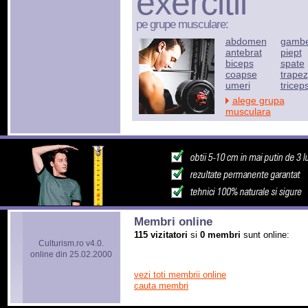
exercitii
pe grupe musculare:
abdomen
gamb
antebrat
piept
biceps
spate
coapse
trapez
umeri
tricep
alege grupa
musculara
Membri online
115 vizitatori
si
0 membri
sunt online:
Culturism.ro v4.0.
online din 25.02.2000
vezi toti membrii online
cauta membri