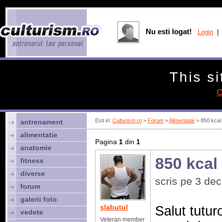
Nu esti logat!
Login
| 
This si
C
Esti in:
Culturism.ro
>
Forum
>
Alimentatie
> 850 kcal 
antrenament
alimentatie
Pagina
1
din
1
anatomie
850 kcal 
fitness
diverse
scris pe 3 de
forum
galerii foto
slabutul
Salut tutur
vedete
Veteran member