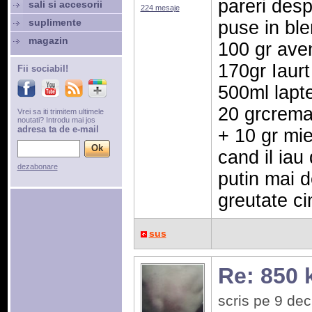
pareri des
sali si accesorii
224 mesaje
suplimente
puse in ble
magazin
100 gr aven
170gr Iaurt
Fii sociabil!
500ml lapt
20 grcrema
Vrei sa iti trimitem ultimele
noutati? Introdu mai jos
adresa ta de e-mail
+ 10 gr mie
cand il iau 
dezabonare
putin mai d
greutate ci
sus
Re: 850 
scris pe 9 de