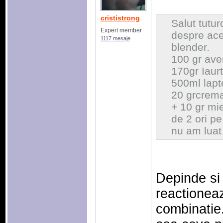
crististrong
Salut tutur
Expert member
despre ace
1117 mesaje
blender.
100 gr ave
170gr Iaurt
500ml lapt
20 grcrema
+ 10 gr mie
de 2 ori pe
nu am luat 
Depinde si
reactionea
combinatie