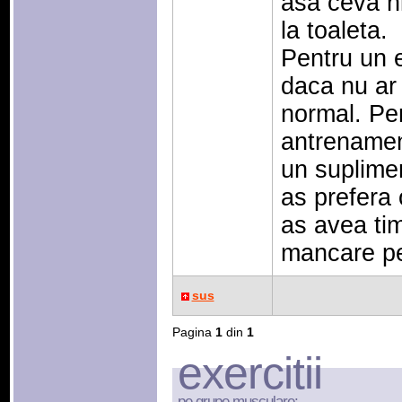
asa ceva ni
la toaleta.
Pentru un e
daca nu ar
normal. Pe
antrenamen
un suplime
as prefera
as avea ti
mancare pe
sus
Pagina
1
din
1
exercitii
pe grupe musculare: