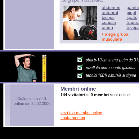
abdomen
gamb
antebrat
piept
biceps
spate
coapse
trapez
umeri
tricep
alege grupa
musculara
Membri online
144 vizitatori
si
0 membri
sunt online:
Culturism.ro v4.0.
online din 25.02.2000
vezi toti membrii online
cauta membri