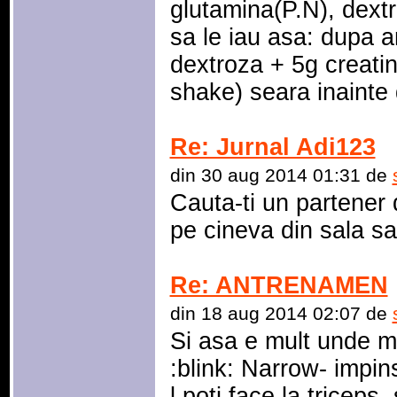
glutamina(P.N), dextr
sa le iau asa: dupa 
dextroza + 5g creatin
shake) seara inainte
Re: Jurnal Adi123
din 30 aug 2014 01:31 de
Cauta-ti un partener
pe cineva din sala sa
Re: ANTRENAMEN
din 18 aug 2014 02:07 de
Si asa e mult unde ma
:blink: Narrow- impin
l poti face la triceps,