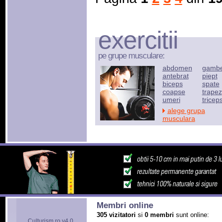
exercitii
pe grupe musculare:
abdomen
gamb
antebrat
piept
biceps
spate
coapse
trapez
umeri
tricep
alege grupa
musculara
Membri online
305 vizitatori
si
0 membri
sunt online:
Culturism.ro v4.0.