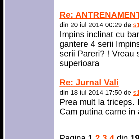
Re: ANTRENAMENT
din 20 iul 2014 00:29 de
s
Impins inclinat cu bara
gantere 4 serii Impin
serii Pareri? ! Vreau
superioara
Re: Jurnal Vali
din 18 iul 2014 17:50 de
s
Prea mult la triceps. 
Cam putina carne in 
Pagina
1
2
3
4
din
1