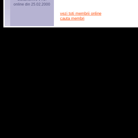
online din 25.02.2000
vezi toti membrii online
cauta membri