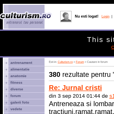
Nu esti logat!
Login
| 
This si
C
Esti in:
Culturism.ro
>
Forum
> Cautare in forum
antrenament
alimentatie
380
rezultate pentru 
anatomie
fitness
Re: Jurnal cristi
diverse
din 3 sep 2014 01:44 de
s
forum
Antreneaza si lombarii
galerii foto
vedete
tractiuni,ramat,ramat,t