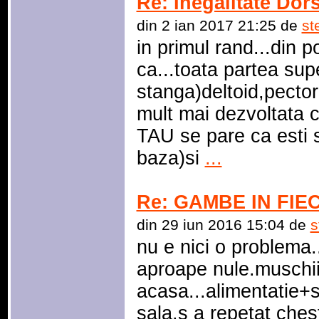
Re: Inegalitate Dors
din 2 ian 2017 21:25 de
st
in primul rand...din 
ca...toata partea sup
stanga)deltoid,pector
mult mai dezvoltata c
TAU se pare ca esti 
baza)si
...
Re: GAMBE IN FIEC
din 29 iun 2016 15:04 de
s
nu e nici o problema..
aproape nule.muschii
acasa...alimentatie+s
sala.s a repetat ches