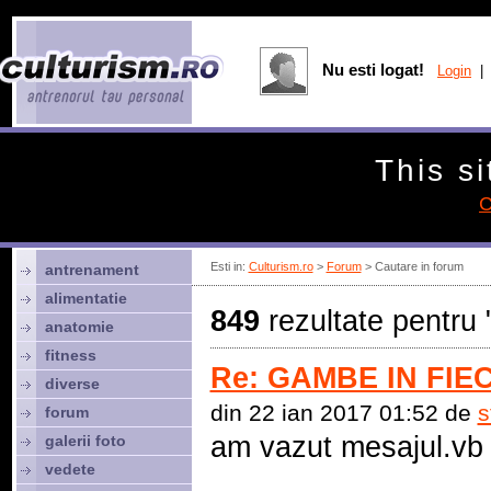
Nu esti logat!
Login
| 
This si
C
Esti in:
Culturism.ro
>
Forum
> Cautare in forum
antrenament
alimentatie
849
rezultate pentru 
anatomie
fitness
Re: GAMBE IN FIEC
diverse
din 22 ian 2017 01:52 de
s
forum
am vazut mesajul.vb 
galerii foto
vedete