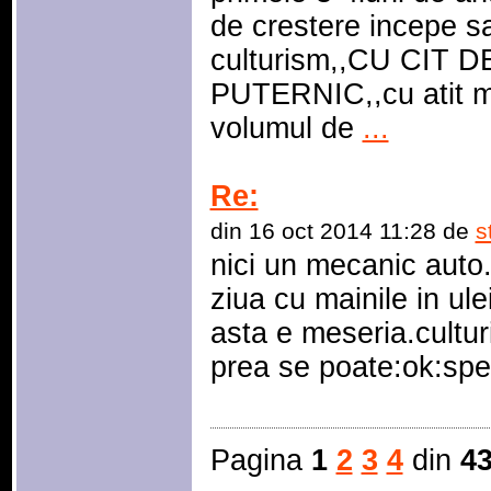
de crestere incepe sa
culturism,,CU CIT 
PUTERNIC,,cu atit ma
volumul de
...
Re:
din 16 oct 2014 11:28 de
s
nici un mecanic auto.
ziua cu mainile in ul
asta e meseria.culturi
prea se poate:ok:sper
Pagina
1
2
3
4
din
4