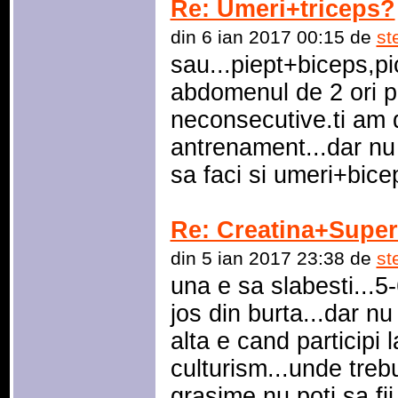
Re: Umeri+triceps?
din 6 ian 2017 00:15 de
st
sau...piept+biceps,pi
abdomenul de 2 ori p
neconsecutive.ti am 
antrenament...dar nu 
sa faci si umeri+bice
Re: Creatina+Super
din 5 ian 2017 23:38 de
st
una e sa slabesti...5
jos din burta...dar nu 
alta e cand participi
culturism...unde treb
grasime.nu poti sa fii