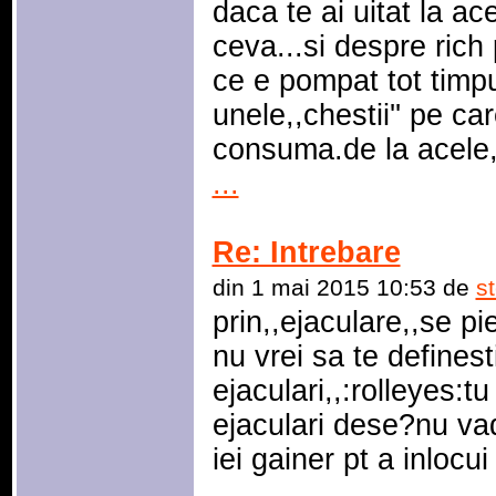
daca te ai uitat la ace
ceva...si despre rich 
ce e pompat tot timpu
unele,,chestii'' pe ca
consuma.de la acele,,c
...
Re: Intrebare
din 1 mai 2015 10:53 de
s
prin,,ejaculare,,se pie
nu vrei sa te definest
ejaculari,,:rolleyes:tu
ejaculari dese?nu vad
iei gainer pt a inlocui 