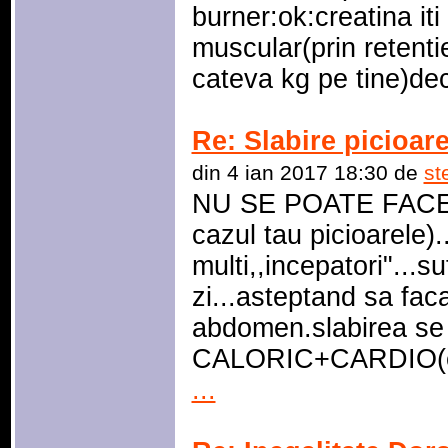
burner:ok:creatina iti
muscular(prin retenti
cateva kg pe tine)dec
Re: Slabire picioar
din 4 ian 2017 18:30 de
st
NU SE POATE FACE 
cazul tau picioarele
multi,,incepatori"...
zi...asteptand sa faca
abdomen.slabirea se
CALORIC+CARDIO(e 
...