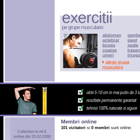
exercitii
pe grupe musculare:
abdomen
gamb
antebrat
piept
biceps
spate
coapse
trapez
umeri
tricep
alege grupa
musculara
Membri online
101 vizitatori
si
0 membri
sunt online:
Culturism.ro v4.0.
online din 25.02.2000