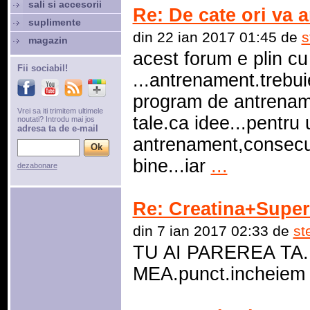
sali si accesorii
Re: De cate ori va 
suplimente
din 22 ian 2017 01:45 de
s
magazin
acest forum e plin c
Fii sociabil!
...antrenament.trebuie
program de antrename
Vrei sa iti trimitem ultimele
tale.ca idee...pentru
noutati? Introdu mai jos
adresa ta de e-mail
antrenament,consecuti
bine...iar
...
dezabonare
Re: Creatina+Super
din 7 ian 2017 02:33 de
st
TU AI PAREREA TA
MEA.punct.incheiem 