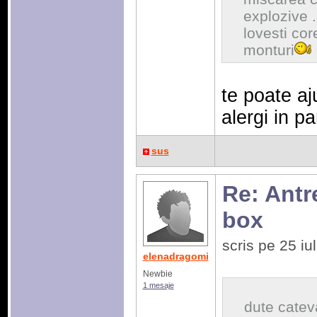
explozive 
lovesti co
monturi
te poate aj
alergi in pa
sus
Re: Antr
box
scris pe 25 i
elenadragomi
Newbie
1 mesaje
dute catev