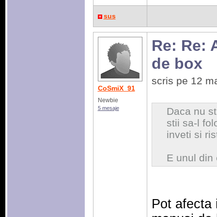
sus
Re: Re: 
de box
scris pe 12 m
CoSmiX_91
Newbie
5 mesaje
Daca nu st
stii sa-l f
inveti si ri
E unul din 
Pot afecta 