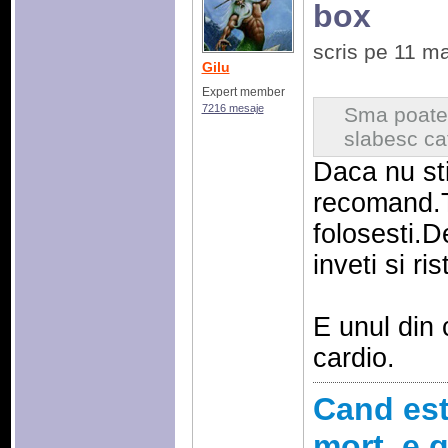
box
scris pe 11 m
Gilu
Expert member
7216 mesaje
Sma poate 
slabesc ca
Daca nu sti
recomand.Tr
folosesti.D
inveti si ris
E unul din 
cardio.
Cand esti
mort, e g