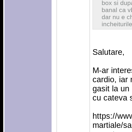
box si dup
banal ca v
dar nu e ch
incheituri
Salutare,
M-ar inter
cardio, iar
gasit la un
cu cateva s
https://www
martiale/s