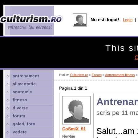
Nu esti logat!
Login
| 
This si
C
Esti in:
Culturism.ro
>
Forum
>
Antrenament fitness
> 
antrenament
alimentatie
Pagina
1
din
1
anatomie
Antrenam
fitness
diverse
scris pe 11 m
forum
galerii foto
CoSmiX_91
Salut...am 
vedete
Newbie