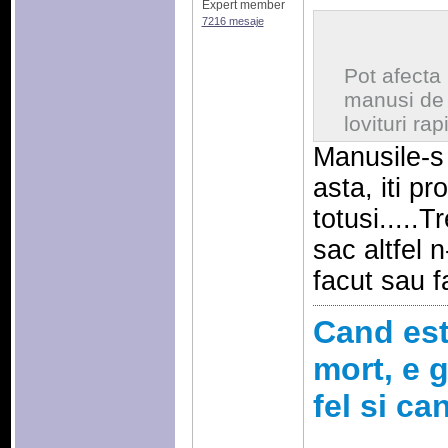
Expert member
7216 mesaje
Pot afecta 
manusi de
lovituri ra
Manusile-s 
asta, iti pr
totusi.....T
sac altfel 
facut sau f
Cand esti
mort, e g
fel si ca