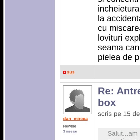
incheietura
la accident
cu miscare
lovituri exp
seama cand
pielea de p
sus
Re: Antr
box
scris pe 15 d
dan_mircea
Newbie
3 mesaje
Salut...am 