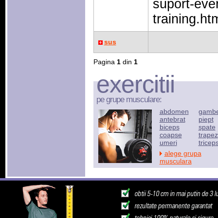
suport-ever
training.ht
sus
Pagina
1
din
1
exercitii
pe grupe musculare:
abdomen
gamb
antebrat
piept
biceps
spate
coapse
trapez
umeri
tricep
alege grupa
musculara