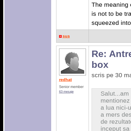
The meaning of 
is not to be 
squeezed into
sus
Re: Antr
box
scris pe 30 m
redhat
Senior member
63 mesaje
Salut...am 
mentionez c
a lua nici-
a mers des
de rezulta
inceput sa