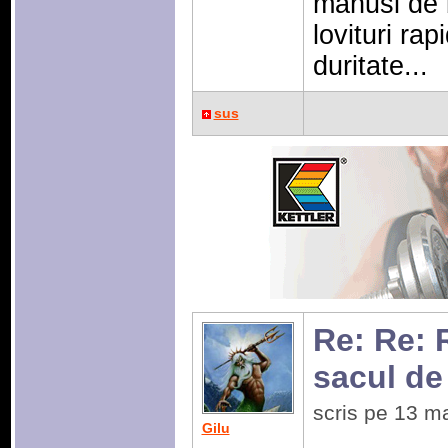
manusi de 
lovituri ra
duritate...
sus
Re: Re: 
sacul de
scris pe 13 m
Gilu