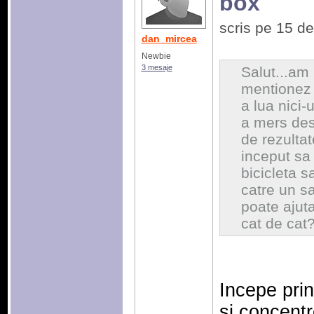
box
scris pe 15 d
dan_mircea
Newbie
3 mesaje
Salut...am 
mentionez c
a lua nici-
a mers des
de rezulta
inceput sa
bicicleta 
catre un s
poate ajut
cat de cat
Incepe prin
si concentr