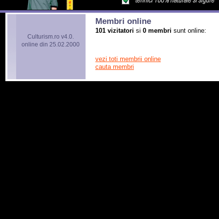
Membri online
101 vizitatori
si
0 membri
sunt online:
Culturism.ro v4.0.
online din 25.02.2000
vezi toti membrii online
cauta membri