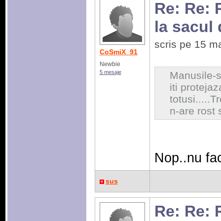
Re: Re: 
la sacul
scris pe 15 m
CoSmiX_91
Newbie
5 mesaje
Manusile-s
iti protejaz
totusi.....T
n-are rost 
Nop..nu fac
sus
Re: Re: 