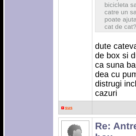
bicicleta 
catre un s
poate ajut
cat de cat
dute catev
de box si 
ca suna ban
dea cu pumn
distrugi in
cazuri
sus
Re: Antr