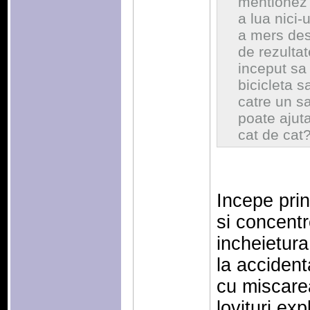
mentionez c
a lua nici-
a mers des
de rezulta
inceput sa
bicicleta 
catre un s
poate ajut
cat de cat
Incepe prin
si concentr
incheietura
la accident
cu miscare
lovituri exp