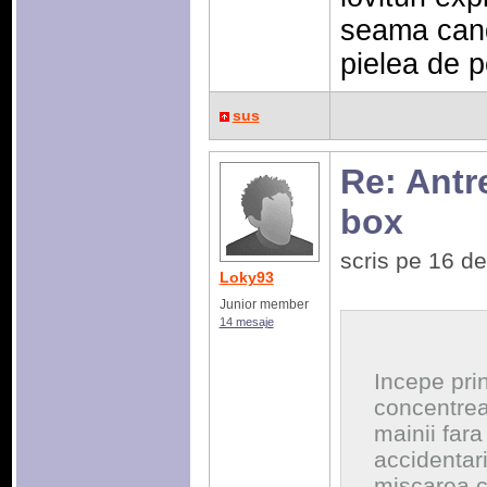
seama cand
pielea de p
sus
Re: Antr
box
scris pe 16 d
Loky93
Junior member
14 mesaje
Incepe prin
concentrea
mainii fara
accidentar
miscarea c