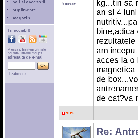
kg...tin sa
sali si accesorii
5 mesaje
suplimente
an si 4 lun
magazin
nutritiv...
bine,adica
Fii sociabil!
rezultatele
am inceput
Vrei sa iti trimitem ultimele
noutati? Introdu mai jos
adresa ta de e-mail
acces la o 
magnetica 
dezabonare
de box...vo
antrenamen
de cat?va 
sus
Re: Antr