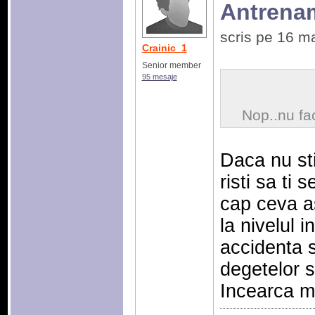
Antrenam
scris pe 16 m
Crainic_1
Senior member
95 mesaje
Nop..nu fac
Daca nu sti
risti sa ti 
cap ceva a
la nivelul i
accidenta s
degetelor s
Incearca m