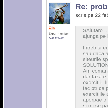
Re: prob
scris pe 22 f
Gilu
SAlutare .
Expert member
ajunga pe l
7216 mesaje
Intreb si e
sau daca a
siteurile s
SOLUTION 
Am comanda
dar faza e 
exercitii..
fac ptr ca 
exercitiile
aporpae o or
si mi se pa