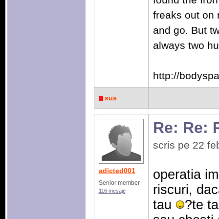
freaks out on
and go. But t
always two hu
http://bodysp
sus
Re: Re: 
scris pe 22 f
adicted001
operatia im
Senior member
riscuri, da
116 mesaje
tau
?te t