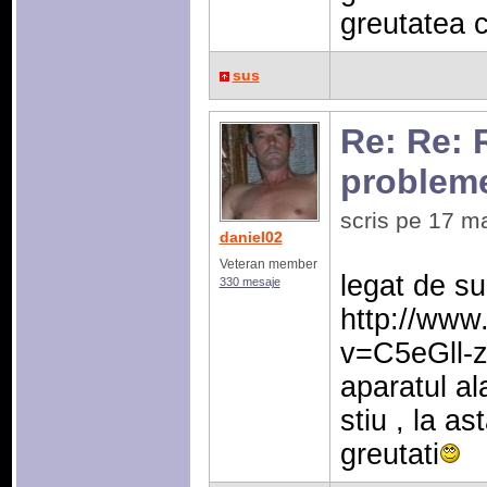
greutatea c
sus
Re: Re: 
problem
scris pe 17 m
daniel02
Veteran member
legat de su
330 mesaje
http://www
v=C5eGll-z
aparatul al
stiu , la as
greutati