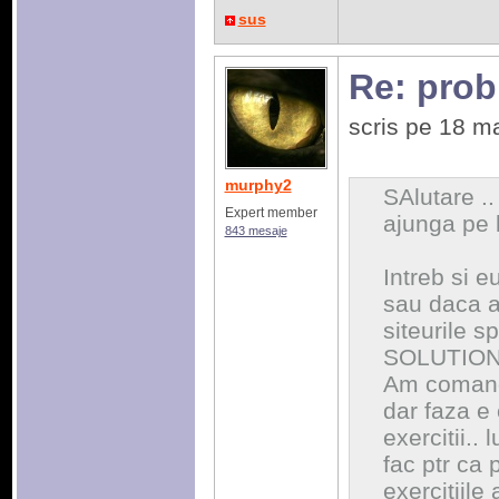
sus
Re: prob
scris pe 18 m
murphy2
SAlutare .
Expert member
ajunga pe l
843 mesaje
Intreb si e
sau daca a
siteurile s
SOLUTION 
Am comanda
dar faza e 
exercitii..
fac ptr ca 
exercitiile