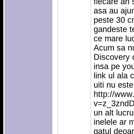
fiecare an 
asa au aju
peste 30 c
gandeste te
ce mare lu
Acum sa nu 
Discovery c
insa pe yo
link ul ala
uiti nu est
http://www
v=z_3znd
un alt lucr
inelele ar 
gatul deoa