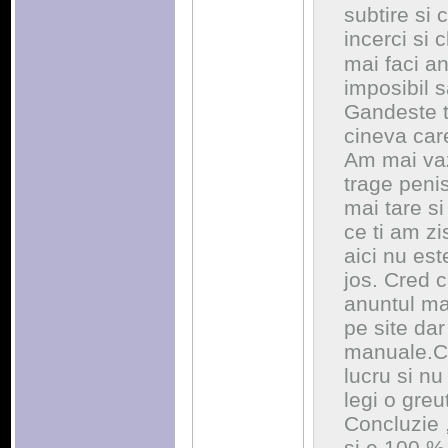
subtire si 
incerci si 
mai faci a
imposibil s
Gandeste t
cineva care
Am mai vazu
trage penis
mai tare si
ce ti am zi
aici nu est
jos. Cred c
anuntul ma
pe site da
manuale.Cu
lucru si nu
legi o greu
Concluzie ,
si e 100 % 