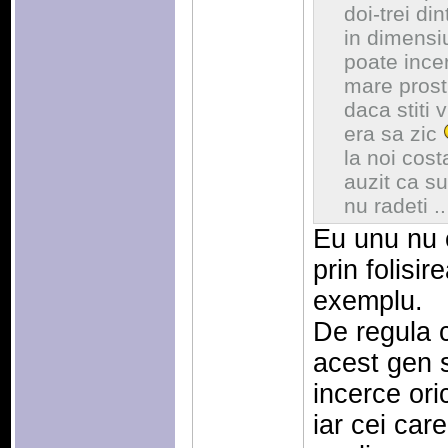
doi-trei di
in dimensiu
poate incer
mare prost
daca stiti 
era sa zic
la noi cos
auzit ca su
nu radeti .
Eu unu nu c
prin folisir
exemplu.
De regula 
acest gen s
incerce ori
iar cei car