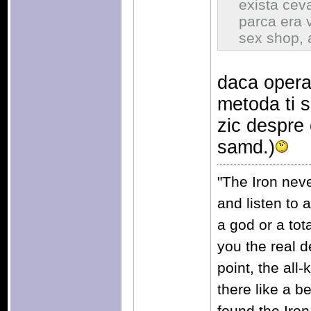
exista cev
parca era v
sex shop, 
daca operat
metoda ti s
zic despre c
samd.)
"The Iron neve
and listen to a
a god or a tot
you the real d
point, the all
there like a b
found the Iron