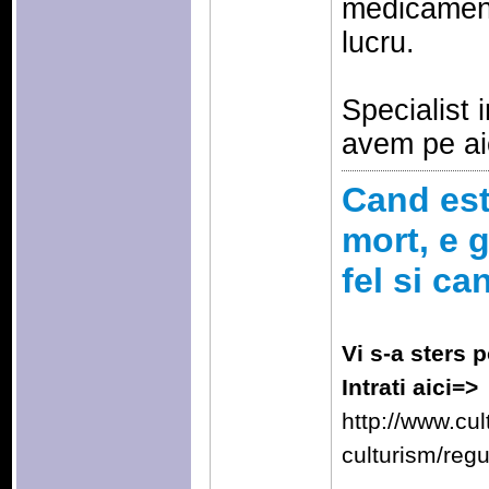
medicament
lucru.
Specialist 
avem pe aic
Cand esti
mort, e g
fel si ca
Vi s-a sters p
Intrati aici=>
http://www.cu
culturism/reg