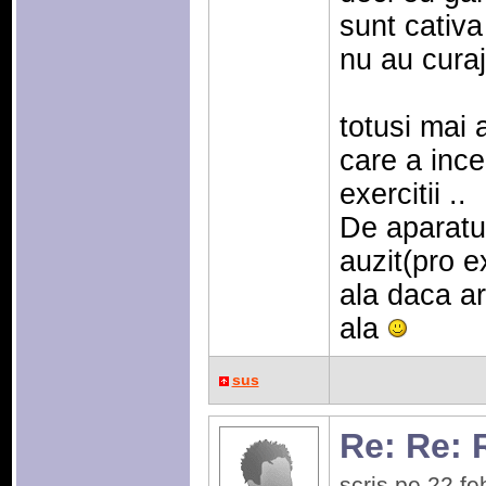
sunt cativ
nu au curaj
totusi mai 
care a ince
exercitii ..
De aparatu
auzit(pro e
ala daca a
ala
sus
Re: Re: 
scris pe 22 f