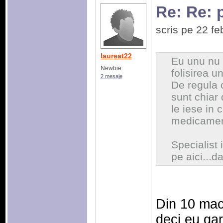
Re: Re: 
scris pe 22 f
laureat22
Eu unu nu c
Newbie
folisirea u
2 mesaje
De regula 
sunt chiar 
le iese in 
medicament
Specialist
pe aici...da
Din 10 maca
deci eu ga