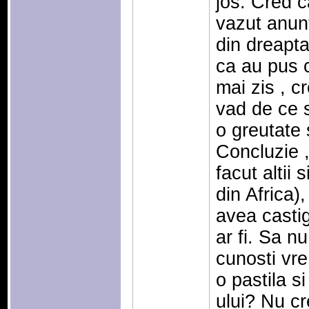
jos. Cred c
vazut anunt
din dreapt
ca au pus 
mai zis , c
vad de ce s
o greutate s
Concluzie ,
facut altii 
din Africa),
avea castig
ar fi. Sa nu
cunosti vre
o pastila si
ului? Nu cr