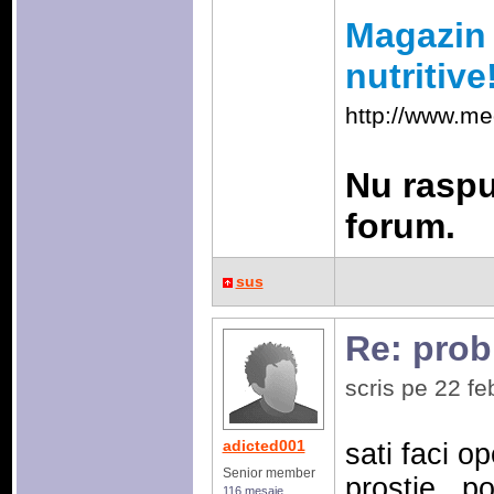
Magazin 
nutritive
http://www.me
Nu raspu
forum.
sus
Re: prob
scris pe 22 f
adicted001
sati faci o
Senior member
prostie , p
116 mesaje