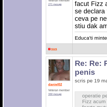
Veteran member
facut Fizz 
271 mesaje
se declara 
ceva pe ne
stiu dak am
Educa'ti mintea
sus
Re: Re: 
penis
scris pe 19 m
daniel02
Veteran member
330 mesaje
operatie pe
Fizz acum c