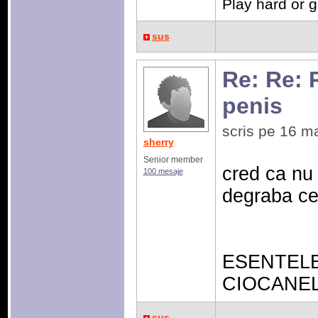
Play hard or 
sus
Re: Re: 
penis
scris pe 16 m
sherry
Senior member
cred ca nu
100 mesaje
degraba ce s
ESENTELE 
CIOCANEL
sus