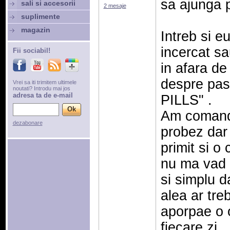
sa ajunga pe
sali si accesorii
2 mesaje
suplimente
magazin
Intreb si eu
incercat s
Fii sociabil!
in afara de 
despre pa
Vrei sa iti trimitem ultimele
noutati? Introdu mai jos
adresa ta de e-mail
PILLS" .
Am comanda
dezabonare
probez dar
primit si o 
nu ma vad i
si simplu da
alea ar tre
aporpae o or
fiecare zi .