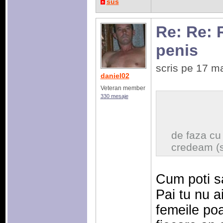
sus
Re: Re: 
penis
scris pe 17 m
daniel02
Veteran member
330 mesaje
de faza cu 
credeam (si
Cum poti sa
Pai tu nu ai
femeile poa