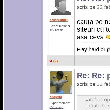
scris pe 22 f
adicted001
cauta pe n
Senior member
siteuri cu 
116 mesaje
asa ceva
Play hard or 
sus
Re: Re: 
scris pe 22 f
andy90
sati faci o
Expert member
, poate te 
856 mesaje