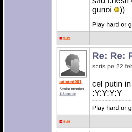
sau chesti 
gunoi
))
Play hard or 
sus
Re: Re: 
scris pe 22 f
adicted001
cel putin in
Senior member
:Y:Y:Y:Y
116 mesaje
Play hard or 
sus