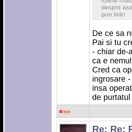
foarte mut
despre asa
pun link!
De ce sa n
Pai si tu c
- chiar de-
ca e nemu
Cred ca ope
ingrosare - 
insa operat
de purtatul 
sus
Re: Re: 