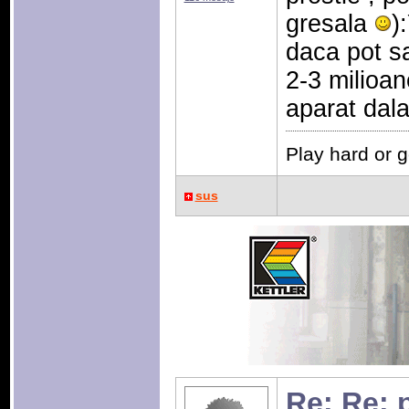
gresala
)
daca pot s
2-3 milioan
aparat dal
Play hard or 
sus
Re: Re: 