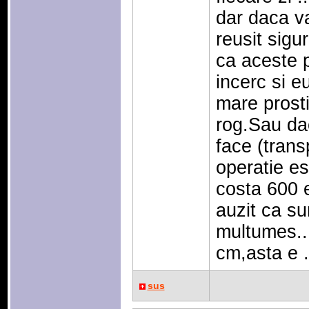
dar daca va
reusit sigu
ca aceste p
incerc si e
mare prosti
rog.Sau dac
face (trans
operatie est
costa 600 
auzit ca su
multumes.. 
cm,asta e 
sus