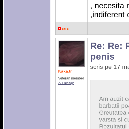
, necesita 
,indiferent
sus
Re: Re: 
penis
scris pe 17 m
KakaJr
Veteran member
271 mesaje
Am auzit ca
barbatii po
Greutatea 
varsta si c
Rezultatul 