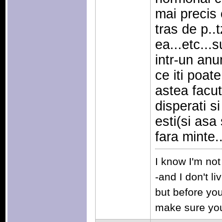
mai precis 
tras de p..
ea...etc...
intr-un anu
ce iti poate
astea facut
disperati s
esti(si asa 
fara minte..
I know I'm not
-and I don't li
but before you 
make sure you