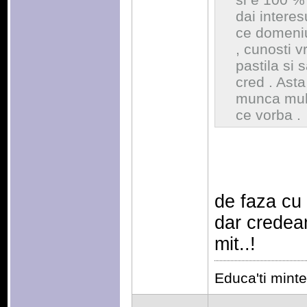
dai interes
ce domeniu 
, cunosti v
pastila si 
cred . Asta
munca mult
ce vorba .
de faza cu a
dar credeam
mit..!
Educa'ti mintea