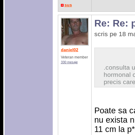
sus
Re: Re: 
scris pe 18 m
daniel02
Veteran member
330 mesaje
.consulta u
hormonal c
precis care
Poate sa ca
nu exista n
11 cm la p*