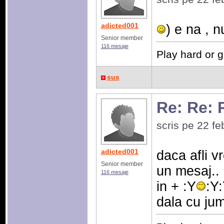
adicted001
) e na , n
Senior member
116 mesaje
Play hard or 
sus
Re: Re: 
scris pe 22 f
adicted001
daca afli v
Senior member
un mesaj.. 
116 mesaje
in + :Y
:Y
dala cu ju