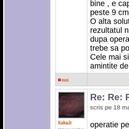
bine , e ca
peste 9 cm 
O alta solut
rezultatul 
dupa opera
trebe sa po
Cele mai si
amintite de
sus
Re: Re: 
scris pe 18 m
KakaJr
operatie pe