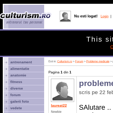
Nu esti logat!
Login
| 
This si
C
Esti in:
Culturism.ro
>
Forum
>
Probleme medicale
> 
antrenament
alimentatie
Pagina
1
din
1
anatomie
problem
fitness
diverse
scris pe 22 f
forum
galerii foto
laureat22
SAlutare ..
vedete
Newbie