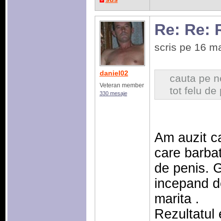
Re: Re: 
scris pe 16 m
daniel02
cauta pe ne
Veteran member
tot felu d
330 mesaje
Am auzit ca
care barbat
de penis. G
incepand de
marita .
Rezultatul 