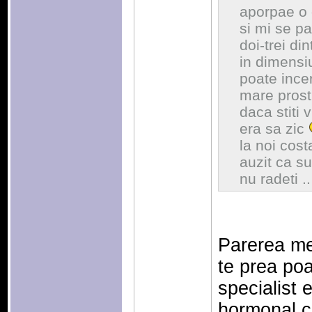
aporpae o or
si mi se pa
doi-trei di
in dimensiu
poate incer
mare prost
daca stiti 
era sa zic
la noi cos
auzit ca su
nu radeti .
Parerea me
te prea poa
specialist 
hormonal c