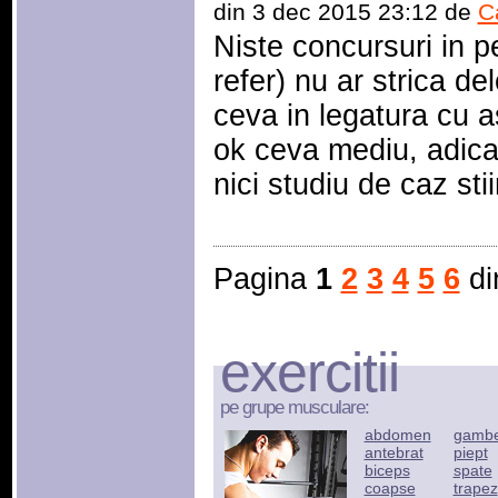
din 3 dec 2015 23:12 de
C
Niste concursuri in p
refer) nu ar strica de
ceva in legatura cu as
ok ceva mediu, adica n
nici studiu de caz stii
Pagina
1
2
3
4
5
6
d
exercitii
pe grupe musculare:
abdomen
gamb
antebrat
piept
biceps
spate
coapse
trapez