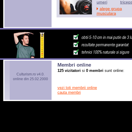
umeri
tricep
alege grupa
musculara
Membri online
125 vizitatori
si
0 membri
sunt online:
Culturism.ro v4.0.
online din 25.02.2000
vezi toti membrii online
cauta membri