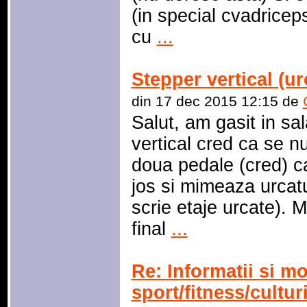
(in special cvadrice
cu
...
Stepper vertical (ur
din 17 dec 2015 12:15 de
Salut, am gasit in sa
vertical cred ca se n
doua pedale (cred) ca
jos si mimeaza urcatu
scrie etaje urcate). 
final
...
Re: Informatii si mo
sport/fitness/cultu