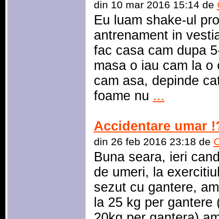
din 10 mar 2016 15:14 de
Eu luam shake-ul pro
antrenament in vesti
fac casa cam dupa 5-1
masa o iau cam la o o
cam asa, depinde cat
foame nu
...
Accidentare umar !
din 26 feb 2016 23:18 de
C
Buna seara, ieri can
de umeri, la exerciti
sezut cu gantere, am
la 25 kg per gantere
20kg per gantera) am