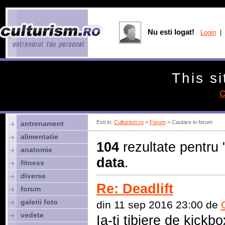
Nu esti logat!
Login
| 
This si
C
Esti in:
Culturism.ro
>
Forum
> Cautare in forum
antrenament
alimentatie
104
rezultate pentru 
anatomie
data
.
fitness
diverse
Re: Deadlift
forum
galerii foto
din 11 sep 2016 23:00 de
vedete
Ia-ti tibiere de kickbo