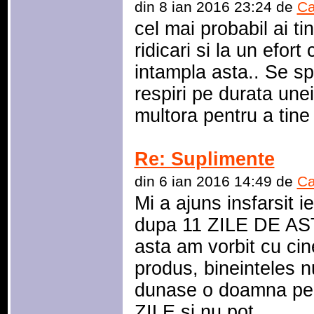
din 8 ian 2016 23:24 de
Ca
cel mai probabil ai ti
ridicari si la un efor
intampla asta.. Se sp
respiri pe durata une
multora pentru a tine 
Re: Suplimente
din 6 ian 2016 14:49 de
Ca
Mi a ajuns insfarsit i
dupa 11 ZILE DE AST
asta am vorbit cu ci
produs, bineinteles n
dunase o doamna pen
ZILE si nu pot
...