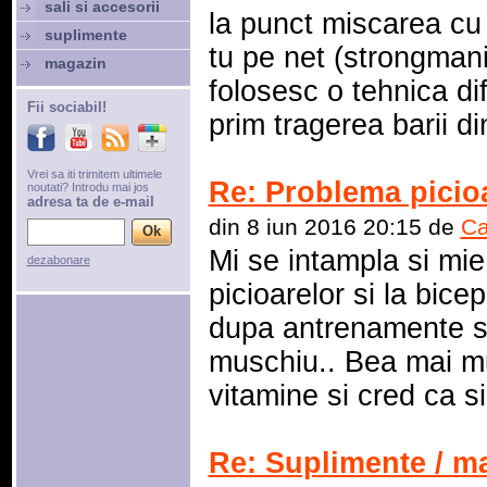
sali si accesorii
la punct miscarea cu 
suplimente
tu pe net (strongmani
magazin
folosesc o tehnica dif
Fii sociabil!
prim tragerea barii din
Vrei sa iti trimitem ultimele
Re: Problema picio
noutati? Introdu mai jos
adresa ta de e-mail
din 8 iun 2016 20:15 de
Ca
Mi se intampla si mie
dezabonare
picioarelor si la bicep
dupa antrenamente si
muschiu.. Bea mai mu
vitamine si cred ca si
Re: Suplimente / m