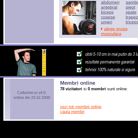
abdomen
gamb
antebrat
piept
biceps
spate
coapse
trapez
umeri
tricep
alege grupa
musculara
Membri online
78 vizitatori
si
0 membri
sunt online:
Culturism.ro v4.0.
online din 25.02.2000
vezi toti membrii online
cauta membri