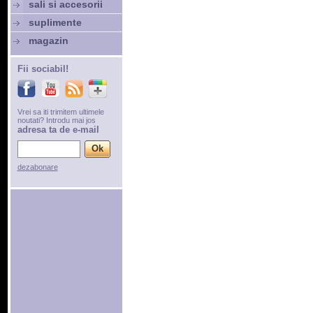
sali si accesorii
suplimente
magazin
Fii sociabil!
Vrei sa iti trimitem ultimele
noutati? Introdu mai jos
adresa ta de e-mail
dezabonare