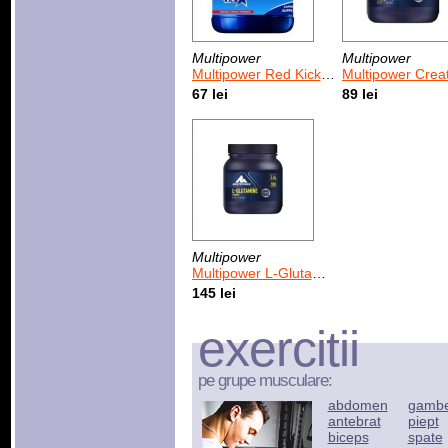
Multipower
Multipower
Multipower Red Kick 500 g
Multipower Creatine Creapure
67 lei
89 lei
Multipower
Multipower L-Glutamine Powder 500 g
145 lei
exercitii
pe grupe musculare:
abdomen
gamb
antebrat
piept
biceps
spate