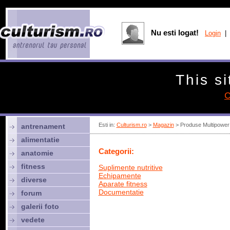
Nu esti logat!
Login
| 
This si
C
Esti in:
Culturism.ro
>
Magazin
> Produse Multipower
antrenament
alimentatie
Categorii:
anatomie
fitness
Suplimente nutritive
Echipamente
diverse
Aparate fitness
Documentatie
forum
galerii foto
vedete