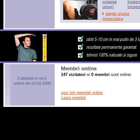
coapse
trapez
umeri
tricep
alege grupa
musculara
Membri online
147 vizitatori
si
0 membri
sunt online:
Culturism.ro v4.0.
online din 25.02.2000
vezi toti membrii online
cauta membri