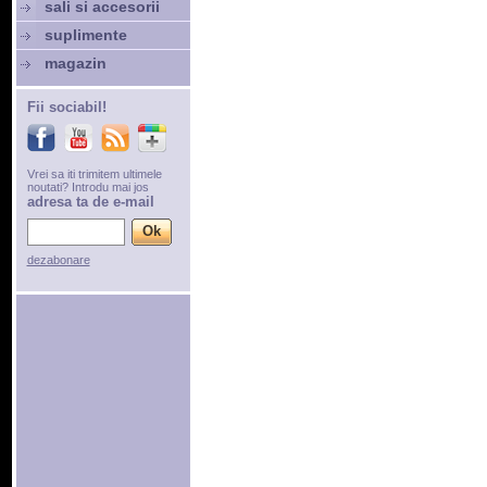
sali si accesorii
suplimente
magazin
Fii sociabil!
Vrei sa iti trimitem ultimele
noutati? Introdu mai jos
adresa ta de e-mail
dezabonare