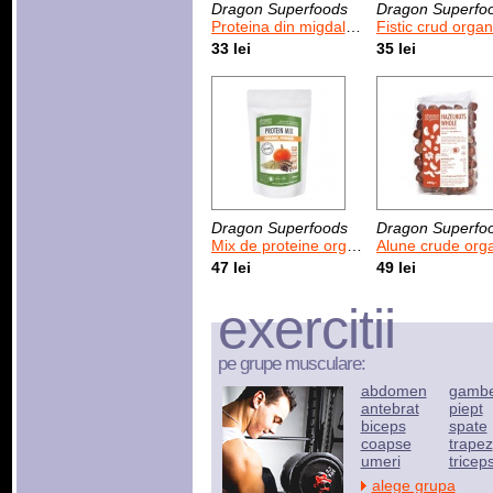
Dragon Superfoods
Dragon Superfo
Proteina din migdale organice 200 g
Fistic crud organic 
33 lei
35 lei
Dragon Superfoods
Dragon Superfo
Mix de proteine organice 200 g
Alune crude organice 
47 lei
49 lei
exercitii
pe grupe musculare:
abdomen
gamb
antebrat
piept
biceps
spate
coapse
trapez
umeri
tricep
alege grupa