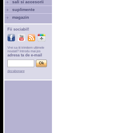
sali si accesorii
suplimente
magazin
Fii sociabil!
Vrei sa iti trimitem ultimele
noutati? Introdu mai jos
adresa ta de e-mail
dezabonare