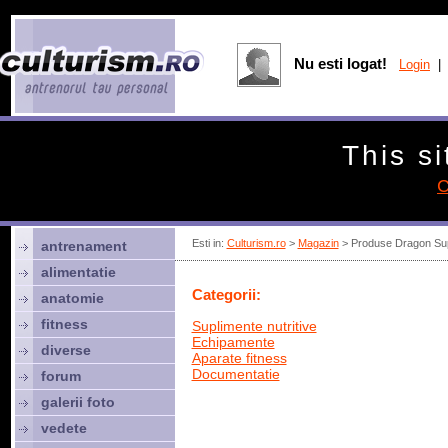
Nu esti logat!
Login
| 
This si
C
Esti in:
Culturism.ro
>
Magazin
> Produse Dragon Su
antrenament
alimentatie
Categorii:
anatomie
fitness
Suplimente nutritive
Echipamente
diverse
Aparate fitness
Documentatie
forum
galerii foto
vedete