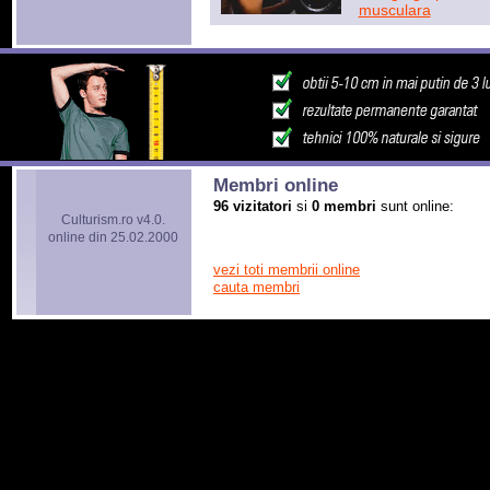
musculara
Membri online
96 vizitatori
si
0 membri
sunt online:
Culturism.ro v4.0.
online din 25.02.2000
vezi toti membrii online
cauta membri