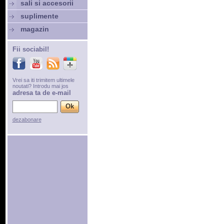
sali si accesorii
suplimente
magazin
Fii sociabil!
Vrei sa iti trimitem ultimele
noutati? Introdu mai jos
adresa ta de e-mail
dezabonare