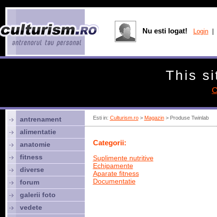
Nu esti logat!
Login
| 
This si
C
Esti in:
Culturism.ro
>
Magazin
> Produse Twinlab
antrenament
alimentatie
Categorii:
anatomie
fitness
Suplimente nutritive
Echipamente
diverse
Aparate fitness
Documentatie
forum
galerii foto
vedete