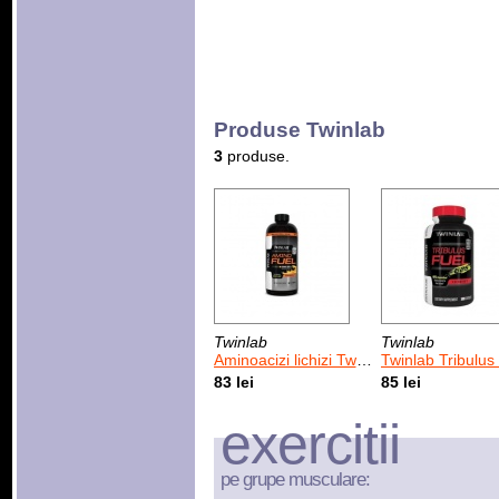
Produse Twinlab
3
produse.
Twinlab
Twinlab
Aminoacizi lichizi Twinlab Amino Fuel 473 ml
Twinlab Tribulus Fuel 625 100
83 lei
85 lei
exercitii
pe grupe musculare: