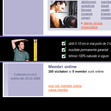
abdomen
gamb
antebrat
piept
biceps
spate
coapse
trapez
umeri
tricep
alege grupa
musculara
Membri online
160 vizitatori
si
0 membri
sunt online:
Culturism.ro v4.0.
online din 25.02.2000
vezi toti membrii online
cauta membri