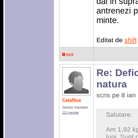
dai in sup
antrenezi p
minte.
Editat de
shift
sus
Re: Defic
natura
scris pe 8 ia
CataNica
Senior member
111 mesaje
Salutare.
Am 1,92 kg
luni. Sunt d