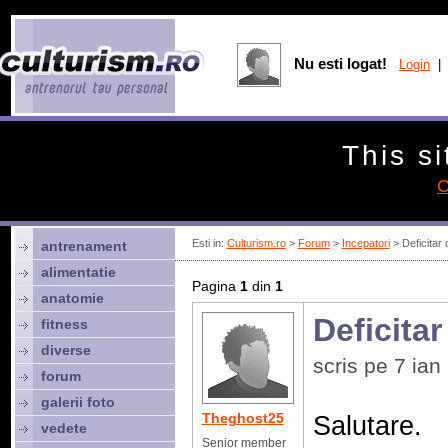
Nu esti logat!
Login
| 
This si
C
Esti in:
Culturism.ro
>
Forum
>
Incepatori
> Deficitar 
antrenament
alimentatie
Pagina
1
din
1
anatomie
Deficitar
fitness
diverse
scris pe 7 ia
forum
galerii foto
Theghost25
Salutare.
vedete
Senior member