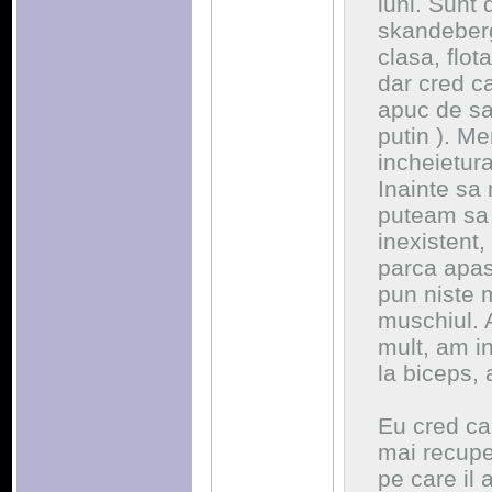
luni. Sunt d
skandeberg
clasa, flot
dar cred ca
apuc de sa
putin ). Me
incheietura 
Inainte sa
puteam sa 
inexistent,
parca apas
pun niste 
muschiul. A
mult, am in
la biceps,
Eu cred ca
mai recuper
pe care il 