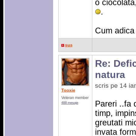
o ciocolata
.
Cum adica 
sus
Re: Defic
natura
scris pe 14 i
Tooxie
Veteran member
Pareri ..fa
488 mesaje
timp, impin
greutati mi
invata form