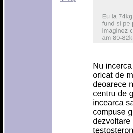
111 mesaje
Eu la 74kg
fund si pe 
imaginez c
am 80-82k
Nu incerca 
oricat de mu
deoarece nu
centru de g
incearca sa
compuse gre
dezvoltare 
testostero