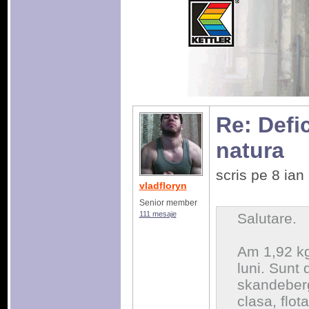
Re: Defic
natura
scris pe 8 ia
vladfloryn
Senior member
111 mesaje
Salutare.
Am 1,92 kg
luni. Sunt d
skandeberg
clasa, flot