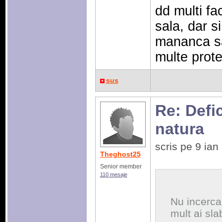
dd multi fac
sala, dar s
mananca sa
multe prote
sus
Re: Defic
natura
scris pe 9 ia
Theghost25
Senior member
110 mesaje
Nu incerca 
mult ai sla