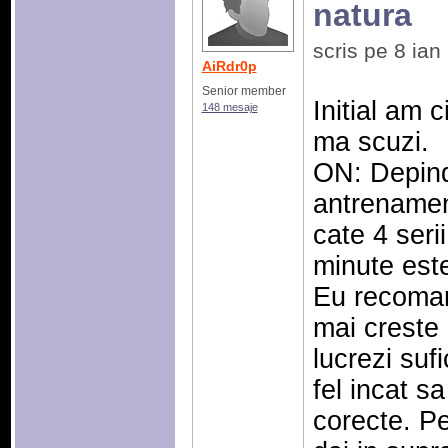
natura
scris pe 8 ia
AiRdr0p
Senior member
Initial am c
148 mesaje
ma scuzi.
ON: Depind
antrenament
cate 4 serii
minute este
Eu recomand
mai creste 
lucrezi suf
fel incat s
corecte. Pe