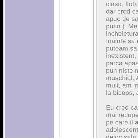
clasa, flot
dar cred ca
apuc de sa
putin ). Me
incheietura 
Inainte sa
puteam sa 
inexistent,
parca apas
pun niste 
muschiul. A
mult, am in
la biceps,
Eu cred ca
mai recuper
pe care il 
adolescent
deloc sala