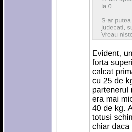
la 0.
S-ar putea 
judecati, s
Vreau niste
Evident, un
forta super
calcat prim
cu 25 de kg
partenerul
era mai mi
40 de kg. A
totusi schim
chiar daca