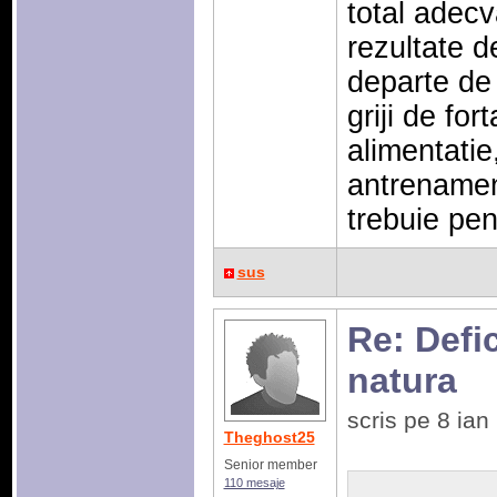
total adecv
rezultate d
departe de 
griji de for
alimentatie
antrenament.
trebuie pen
sus
Re: Defic
natura
scris pe 8 ia
Theghost25
Senior member
110 mesaje