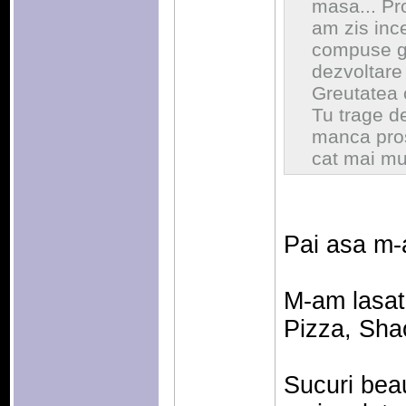
masa... Pro
am zis ince
compuse gre
dezvoltare 
Greutatea o
Tu trage de
manca pros
cat mai mul
Pai asa m-
M-am lasa
Pizza, Sha
Sucuri bea