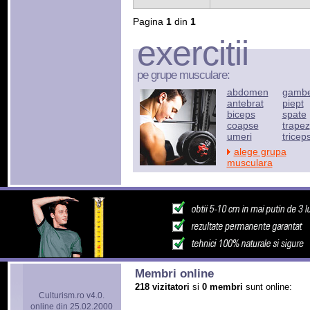
Pagina
1
din
1
exercitii
pe grupe musculare:
abdomen
gamb
antebrat
piept
biceps
spate
coapse
trapez
umeri
tricep
alege grupa
musculara
Membri online
218 vizitatori
si
0 membri
sunt online:
Culturism.ro v4.0.
online din 25.02.2000