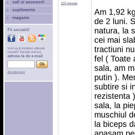
sali si accesorii
110 mesaje
suplimente
Am 1,92 kg,
magazin
de 2 luni. S
natura, la 
Fii sociabil!
cei mai slab
tractiuni n
Vrei sa iti trimitem ultimele
noutati? Introdu mai jos
adresa ta de e-mail
fel ( Toate
sala, am m
dezabonare
putin ). Me
subtire si i
rezistenta 
sala, la pi
muschiul de
la biceps 
apasam pe 