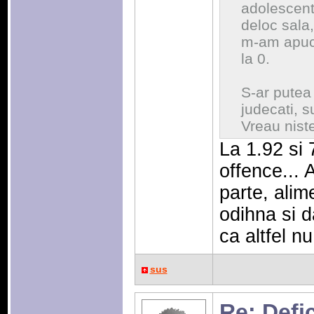
adolescent
deloc sala
m-am apuca
la 0.
S-ar putea 
judecati, s
Vreau niste
La 1.92 si 
offence...
parte, alim
odihna si d
ca altfel nu
sus
Re: Defic