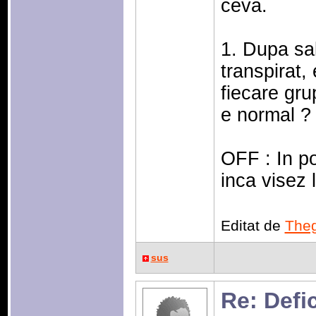
ceva.
1. Dupa sa
transpirat,
fiecare grup
e normal ?
OFF : In po
inca visez l
Editat de
The
sus
Re: Defic