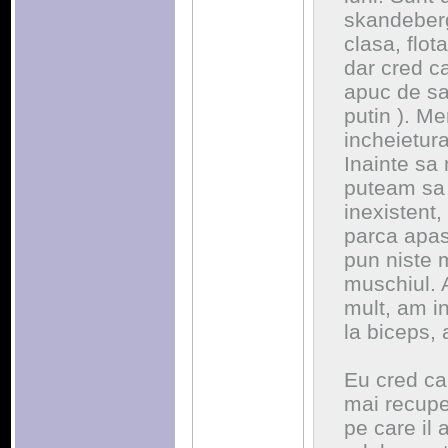
skandeberg
clasa, flot
dar cred ca
apuc de sa
putin ). Me
incheietura 
Inainte sa
puteam sa 
inexistent,
parca apas
pun niste 
muschiul. A
mult, am in
la biceps,
Eu cred ca
mai recuper
pe care il 