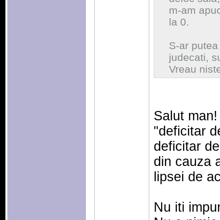
m-am apuca
la 0.
S-ar putea 
judecati, s
Vreau niste
Salut man! 
"deficitar d
deficitar 
din cauza a
lipsei de ac
Nu iti impu