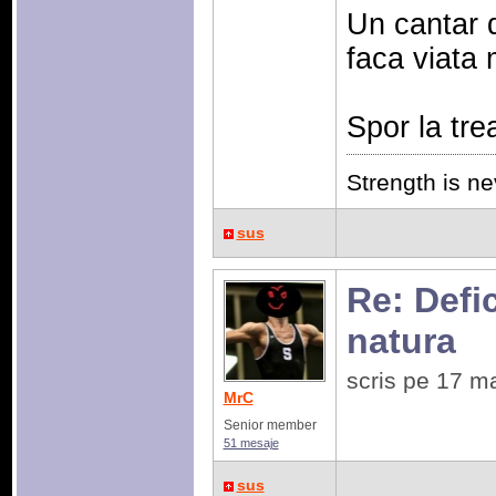
Un cantar d
faca viata 
Spor la tre
Strength is n
sus
Re: Defic
natura
scris pe 17 m
MrC
Senior member
51 mesaje
sus