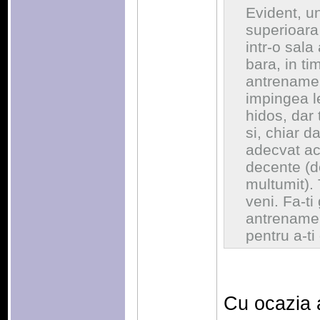
Evident, un
superioara
intr-o sal
bara, in t
antrenamen
impingea l
hidos, dar 
si, chiar d
adecvat ace
decente (de
multumit). T
veni. Fa-ti
antrenament
pentru a-t
Cu ocazia 