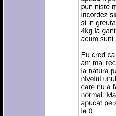
pun niste m
incordez s
si in greut
4kg la gant
acum sunt 
Eu cred ca
am mai recu
la natura p
nivelul un
care nu a f
normal. Ma
apucat pe 
la 0.