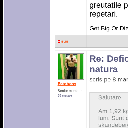
greutatile 
repetari.
Get Big Or Die
sus
Re: Defic
natura
scris pe 8 ma
Ectoboss
Senior member
55 mesaje
Salutare.
Am 1,92 kg
luni. Sunt d
skandeberg