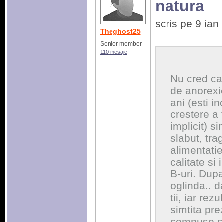
natura
scris pe 9 ia
Theghost25
Senior member
110 mesaje
Nu cred ca
de anorexie
ani (esti i
crestere a 
implicit) 
slabut, tra
alimentati
calitate si
B-uri. Dupa
oglinda.. d
tii, iar rez
simtita pre
compuse si