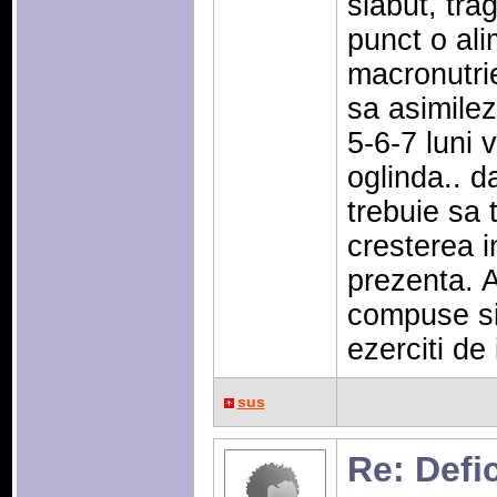
slabut, tra
punct o ali
macronutrie
sa asimilez
5-6-7 luni 
oglinda.. d
trebuie sa t
cresterea in
prezenta. A
compuse si
ezerciti de 
sus
Re: Defic