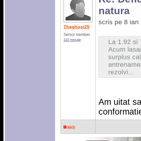
natura
scris pe 8 ia
Theghost25
Senior member
110 mesaje
La 1.92 si
Acum lasan
surplus cal
antrenamen
rezolvi...
Am uitat s
conformati
sus