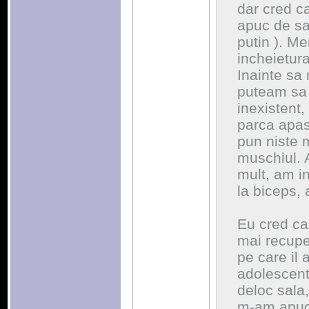
dar cred ca
apuc de sa
putin ). Me
incheietura 
Inainte sa
puteam sa 
inexistent,
parca apas
pun niste 
muschiul. A
mult, am in
la biceps,
Eu cred ca
mai recuper
pe care il 
adolescent
deloc sala
m-am apuca