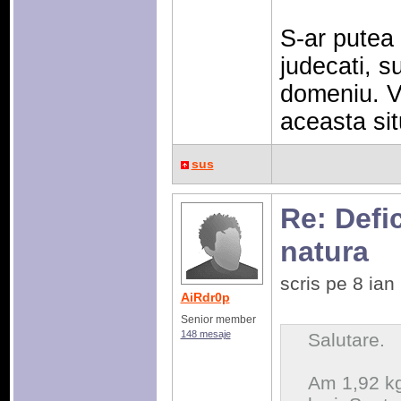
S-ar putea 
judecati, s
domeniu. V
aceasta sit
sus
Re: Defic
natura
scris pe 8 ia
AiRdr0p
Senior member
148 mesaje
Salutare.
Am 1,92 kg