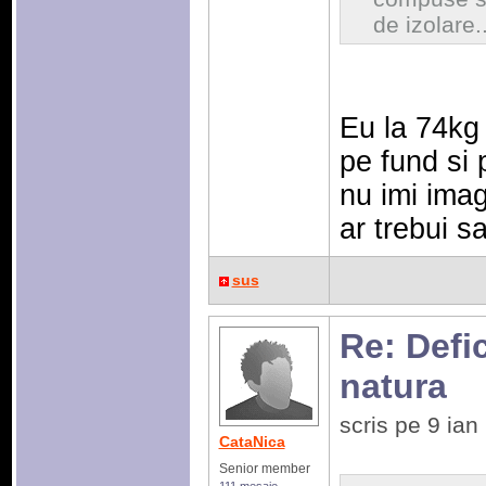
de izolare.
Eu la 74kg 
pe fund si 
nu imi ima
ar trebui 
sus
Re: Defic
natura
scris pe 9 ia
CataNica
Senior member