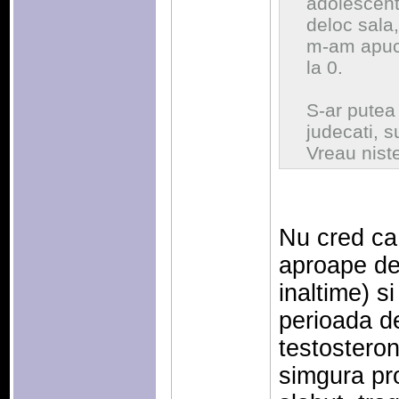
adolescent
deloc sala
m-am apuca
la 0.
S-ar putea 
judecati, s
Vreau niste
Nu cred ca 
aproape de
inaltime) si
perioada de
testosteronu
simgura pr