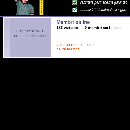
Membri online
136 vizitatori
si
0 membri
sunt online:
Culturism.ro v4.0.
online din 25.02.2000
vezi toti membrii online
cauta membri