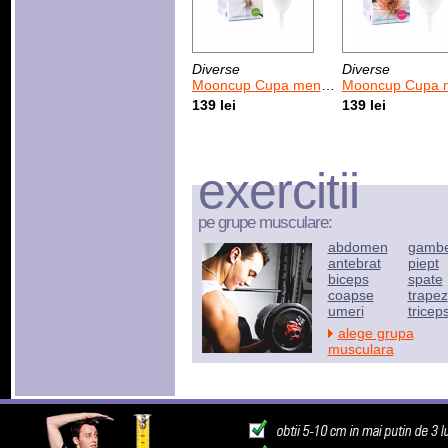
Diverse
Diverse
Mooncup Cupa menstruala transparenta - Marimea B
Mooncup Cupa menstruala transparenta - 
139 lei
139 lei
exercitii
pe grupe musculare:
abdomen
gamb
antebrat
piept
biceps
spate
coapse
trapez
umeri
tricep
alege grupa
musculara