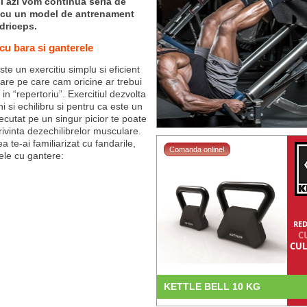
si azi vom continua seria de
si cu un model de antrenament
driceps.
 cu bara si ganterele
e un exercitiu simplu si eficient
oare pe care cam oricine ar trebui
a in “repertoriu”. Exercitiul dezvolta
i si echilibru si pentru ca este un
ecutat pe un singur picior te poate
privinta dezechilibrelor musculare.
 te-ai familiarizat cu fandarile,
Comanda online!
ele cu gantere:
RED
C
CUL
KETTLE BELL 10 KG