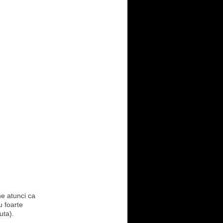
ne atunci ca
u foarte
uta).