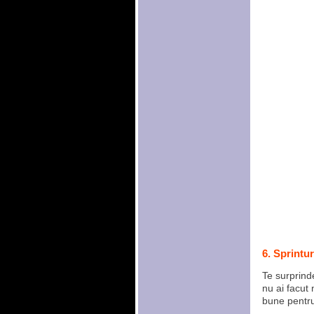
6. Sprintur
Te surprinde
nu ai facut 
bune pentru