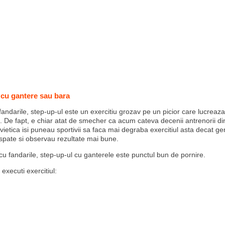
 cu gantere sau bara
 fandarile, step-up-ul este un exercitiu grozav pe un picior care lucreaza
. De fapt, e chiar atat de smecher ca acum cateva decenii antrenorii din
ietica isi puneau sportivii sa faca mai degraba exercitiul asta decat gen
spate si observau rezultate mai bune.
 cu fandarile, step-up-ul cu ganterele este punctul bun de pornire.
executi exercitiul: