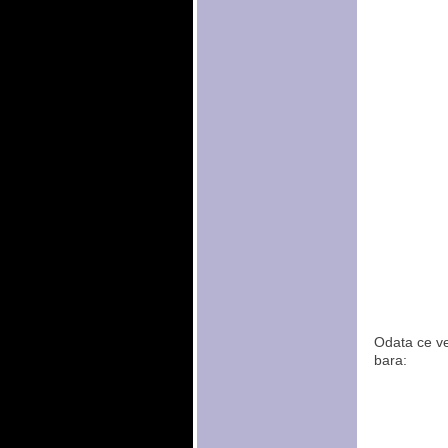
Odata ce vei
bara: