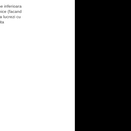
e inferioara
nice (facand
a lucrezi cu
ita