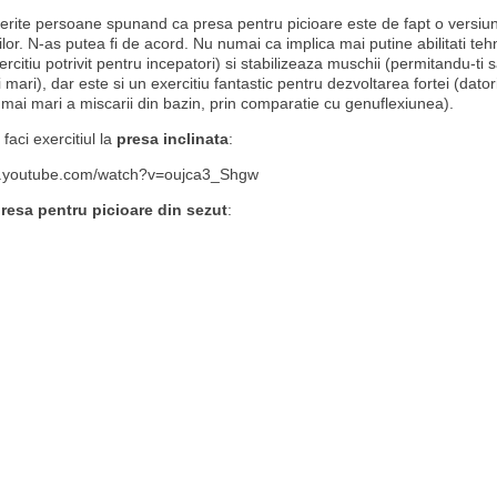
ferite persoane spunand ca presa pentru picioare este de fapt o versiun
lor. N-as putea fi de acord. Nu numai ca implica mai putine abilitati teh
ercitiu potrivit pentru incepatori) si stabilizeaza muschii (permitandu-ti s
 mari), dar este si un exercitiu fantastic pentru dezvoltarea fortei (dator
 mai mari a miscarii din bazin, prin comparatie cu genuflexiunea).
faci exercitiul la
presa inclinata
:
w.youtube.com/watch?v=oujca3_Shgw
resa pentru picioare din sezut
: