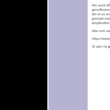
Am auzit di
genuflexiuni
din el un ex
greutati mai
amplitudinii
Iata cum sa 
https://ww
Si uite-l la
p