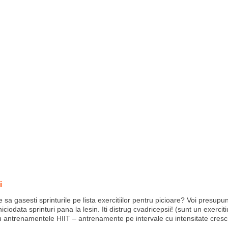
i
 sa gasesti sprinturile pe lista exercitiilor pentru picioare? Voi presupu
niciodata sprinturi pana la lesin. Iti distrug cvadricepsii! (sunt un exerciti
 antrenamentele HIIT – antrenamente pe intervale cu intensitate cresc