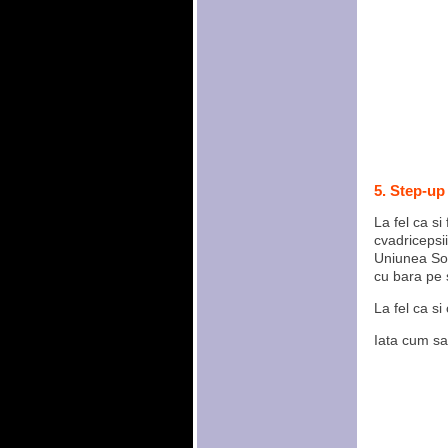
5. Step-up
La fel ca si
cvadricepsii
Uniunea Sov
cu bara pe 
La fel ca si
Iata cum sa 