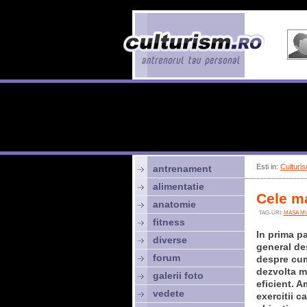
Esti in:
Culturis
antrenament
alimentatie
Cele ma
anatomie
TAG-URI:
MASA M
fitness
In prima p
diverse
general d
forum
despre cum
dezvolta m
galerii foto
eficient. 
vedete
exercitii c