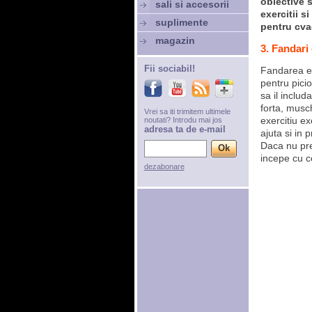
obiective 
sali si accesorii
exercitii 
suplimente
pentru cva
magazin
3. Fandari
Fii sociabil!
Fandarea est
pentru pici
sa il includ
forta, musch
Vrei sa iti trimitem ultimele
exercitiu ex
noutati? Introdu mai jos
adresa ta de e-mail
ajuta si in 
Daca nu prea
incepe cu c
dezabonare