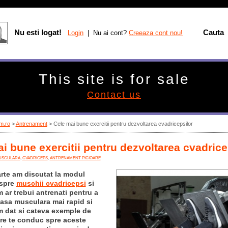
Nu esti logat!
Cauta
Login
| Nu ai cont?
Creeaza cont nou!
This site is for sale
Contact us
m.ro
>
Antrenament
> Cele mai bune exercitii pentru dezvoltarea cvadricepsilor
i bune exercitii pentru dezvoltarea cvadrice
USCULARA
,
CVADRICEPS
,
ANTRENAMENT PICIOARE
arte am discutat la modul
espre
muschii cvadricepsi
si
 ar trebui antrenati pentru a
asa musculara mai rapid si
Am dat si cateva exemple de
are te conduc spre aceste