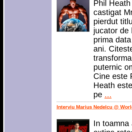
Phil Heath 
castigat M
pierdut titl
jucator de 
prima data 
ani. Cites
transformar
puternic om
Cine este P
Heath este 
pe
...
Interviu Marius Nedelcu @ Wor
In toamna 