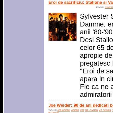
Eroi de sacrificiu: Stallone si 
TAG-URI:
SYLVES
Sylvester 
Damme, ero
anii '80-'9
Desi Stall
celor 65 d
apropie de
pregatesc 
"Eroi de sa
apara in c
Fie ca ne 
admiratori
Joe Weider: 90 de ani dedicati b
TAG-URI:
JOE WEIDER
,
WEIDER
,
IFBB
,
MR. OLYMPIA
,
MS. OLYMPIA
,
NUTRITIVE