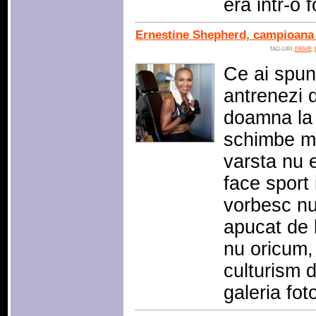
era intr-o 
Ernestine Shepherd, campioana 
TAG-URI:
ERNIE
,
Ce ai spun
antrenezi d
doamna la v
schimbe mo
varsta nu e
face sport
vorbesc nu
apucat de 
nu oricum,
culturism d
galeria fo