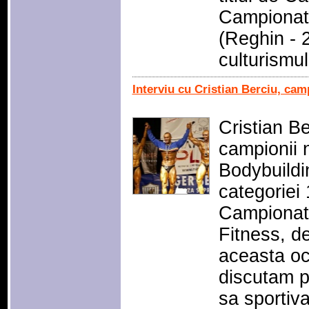
Campionate
(Reghin - 
culturismu
Interviu cu Cristian Berciu, cam
Cristian Be
campionii n
Bodybuildin
categoriei 
Campionatu
Fitness, d
aceasta oc
discutam p
sa sportiv