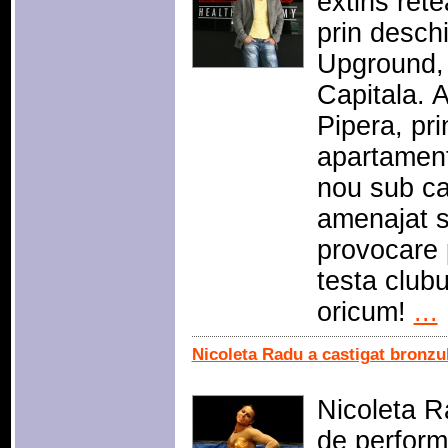
extins rete
prin desch
Upground, 
Capitala. 
Pipera, prin
apartament
nou sub car
amenajat s
provocare 
testa clubu
oricum!
...
Nicoleta Radu a castigat bronzu
Nicoleta R
de performa