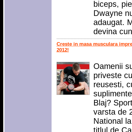
biceps, pi
Dwayne nu 
adaugat. M
devina cun
Creste in masa musculara impre
2012!
Oamenii su
priveste c
reusesti, c
suplimente
Blaj? Sport
varsta de 
National la
titlul de C