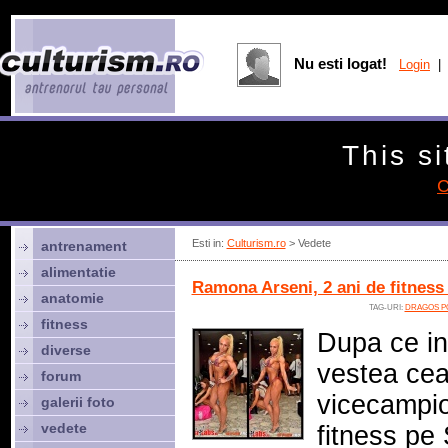
Nu esti logat!
Login
| 
This si
C
Esti in:
Culturism.ro
> Vedete
antrenament
alimentatie
Ramona Arseni, 2 ani de fitnes
anatomie
TAG-URI:
DRAGOS P
fitness
Dupa ce in
diverse
vestea cea
forum
vicecampio
galerii foto
vedete
fitness pe 