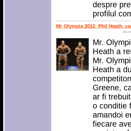
despre pre
profilul co
Mr Olympia 2012: Phil Heath, c
TAG-UR
Mr. Olympia
Heath a reu
Mr. Olympia
Heath a du
competitor
Greene, ca
ar fi trebu
o conditie 
amandoi er
fiecare ave