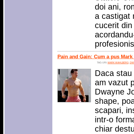
doi ani, ro
a castigat
cucerit di
acordandu-i
profesioni
Pain and Gain: Cum a pus Mark 
TAG-URI:
MARK WAHLBERG
,
DW
Daca stau
am vazut 
Dwayne Jo
shape, poa
scapari, in
intr-o form
chiar destu