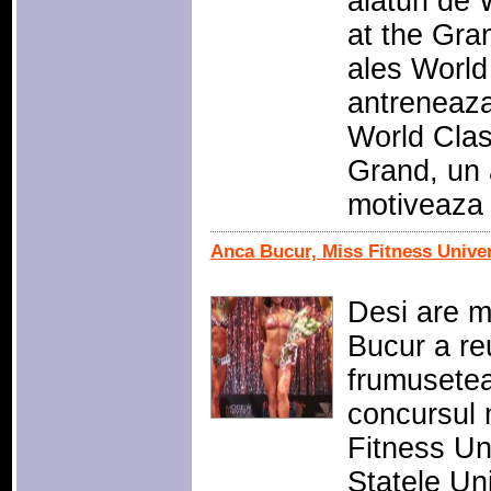
alaturi de
at the Gra
ales World
antreneaza
World Clas
Grand, un 
motiveaz
Anca Bucur, Miss Fitness Unive
Desi are m
Bucur a reu
frumusetea
concursul 
Fitness Un
Statele Uni