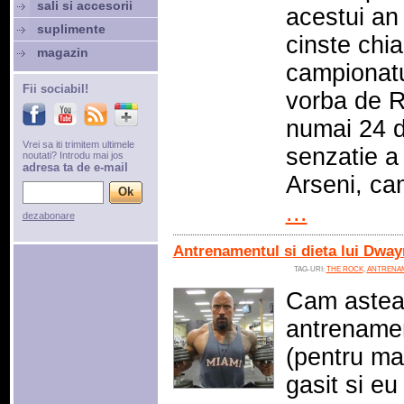
sali si accesorii
acestui an
suplimente
cinste chia
magazin
campionat
Fii sociabil!
vorba de R
numai 24 d
Vrei sa iti trimitem ultimele
senzatie a
noutati? Introdu mai jos
adresa ta de e-mail
Arseni, c
...
dezabonare
Antrenamentul si dieta lui Dwa
TAG-URI:
THE ROCK
,
ANTRENA
Cam astea
antrenamen
(pentru ma
gasit si eu