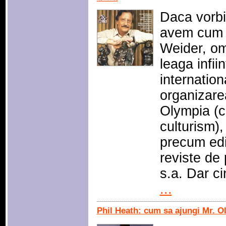
Daca vorbi
avem cum 
Weider, om
leaga infii
internation
organizare
Olympia (ce
culturism),
precum edi
reviste de 
s.a. Dar c
...
Phil Heath: cum sa ajungi Mr. O