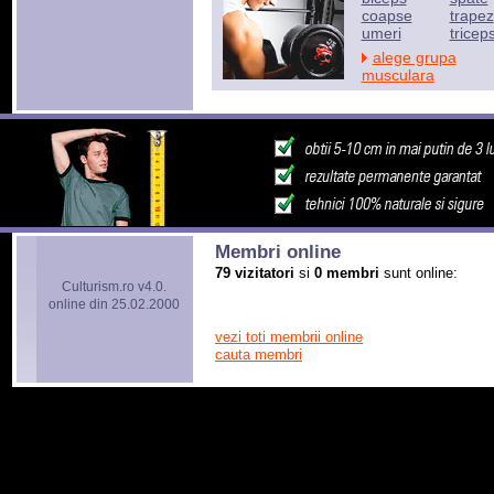
coapse
trapez
umeri
tricep
alege grupa
musculara
Membri online
79 vizitatori
si
0 membri
sunt online:
Culturism.ro v4.0.
online din 25.02.2000
vezi toti membrii online
cauta membri