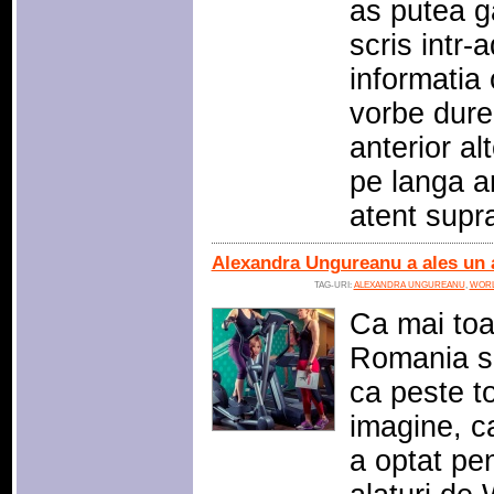
as putea g
scris intr
informatia 
vorbe dure 
anterior al
pe langa a
atent sup
Alexandra Ungureanu a ales un 
TAG-URI:
ALEXANDRA UNGUREANU
,
WORL
Ca mai toa
Romania si
ca peste t
imagine, c
a optat pen