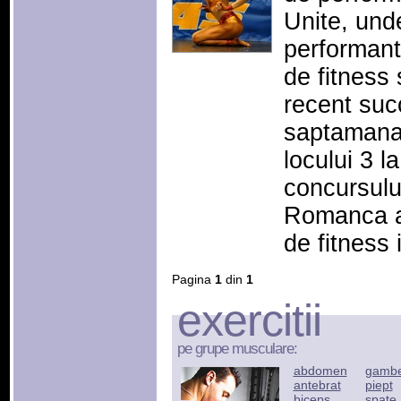
Unite, unde
performant
de fitness 
recent succ
saptamana 
locului 3 l
concursulu
Romanca a 
de fitness 
Pagina
1
din
1
exercitii
pe grupe musculare:
abdomen
gamb
antebrat
piept
biceps
spate