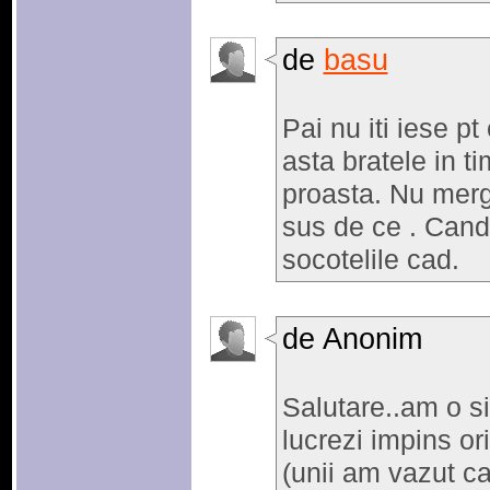
de
basu
Pai nu iti iese pt
asta bratele in t
proasta. Nu merg
sus de ce . Cand
socotelile cad.
de Anonim
Salutare..am o si
lucrezi impins ori
(unii am vazut c