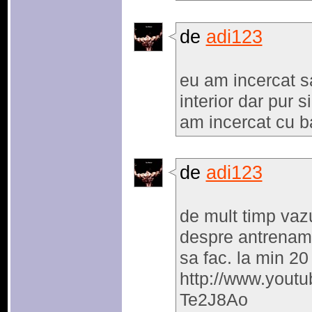
de
adi123
eu am incercat sa
interior dar pur 
am incercat cu b
de
adi123
de mult timp va
despre antrename
sa fac. la min 20 
http://www.yout
Te2J8Ao