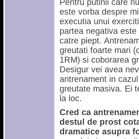
Pentru putinii care n
este vorba despre mi
executia unui exercit
partea negativa este 
catre piept. Antrenam
greutati foarte mari 
1RM) si coborarea gre
Desigur vei avea nevo
antrenament in cazul 
greutate masiva. Ei t
la loc.
Cred ca antrenamen
destul de prost cota
dramatice asupra f