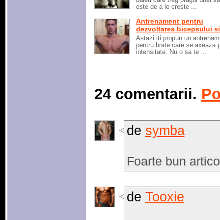
este de a le creste ...
Antrenament pentru
dezvoltarea bicepsului si 
Astazi iti propun un antrenam
pentru brate care se axeaza 
intensitate. Nu o sa te ...
24 comentarii.
Po
de
symba
Foarte bun artico
de
Tooxie