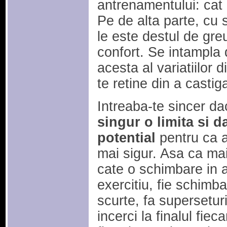
antrenamentului: cat
Pe de alta parte, cu 
le este destul de gre
confort. Se intampla d
acesta al variatiilor
te retine din a castig
Intreaba-te sincer d
singur o limita si d
potential
pentru ca ai
mai sigur. Asa ca ma
cate o schimbare in a
exercitiu, fie schimb
scurte, fa superseturi
incerci la finalul fie