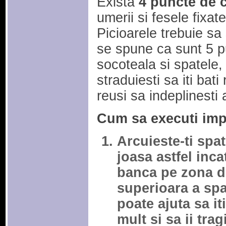
Exista
4 puncte de 
umerii si fesele fixa
Picioarele trebuie sa 
se spune ca sunt 5 p
socoteala si spatele,
straduiesti sa iti bat
reusi sa indeplinesti 
Cum sa executi impi
Arcuieste-ti spa
joasa astfel inca
banca pe zona di
superioara a spa
poate ajuta sa i
mult si sa ii trag