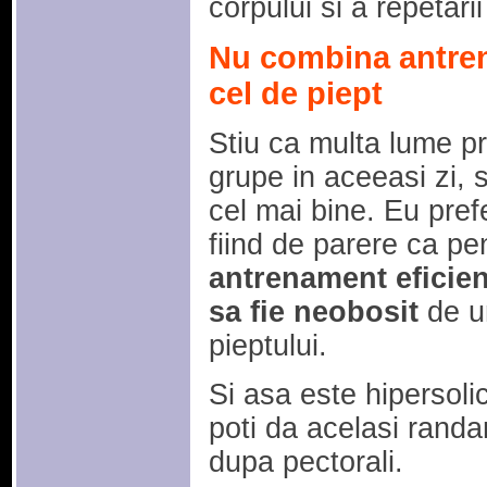
corpului si a repetar
Nu combina antren
cel de piept
Stiu ca multa lume p
grupe in aceeasi zi, 
cel mai bine. Eu pref
fiind de parere ca pe
antrenament eficient
sa fie neobosit
de un
pieptului.
Si asa este hipersoli
poti da acelasi randa
dupa pectorali.