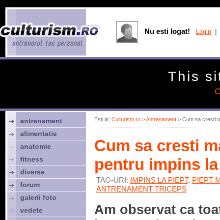
Nu esti logat!
Login
| 
This si
C
Esti in:
Culturism.ro
>
Antrenament
> Cum sa cresti ma
antrenament
alimentatie
Cum sa cresti m
anatomie
fitness
pentru impins la
diverse
TAG-URI:
IMPINS LA PIEPT
,
PIEPT 
forum
ANTRENAMENT TRICEPS
galerii foto
Am observat ca toa
vedete