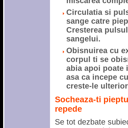
miscarea comple
Circulatia si pul
sange catre piep
Cresterea pulsu
sangelui.
Obisnuirea cu ex
corpul ti se obi
abia apoi poate 
asa ca incepe cu
creste-le ulterior
Socheaza-ti pieptu
repede
Se tot dezbate subiec