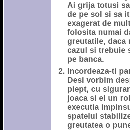
Ai grija totusi sa
de pe sol si sa it
exagerat de mult
folosita numai da
greutatile, daca 
cazul si trebuie 
pe banca.
Incordeaza-ti pa
Desi vorbim desp
piept, cu sigura
joaca si el un r
executia impinsu
spatelui stabiliz
greutatea o pune