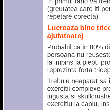
In primul rand va tre
(greutatea care iti pe
repetare corecta).
Lucreaza bine tric
ajutatoare)
Probabil ca in 80% di
persoana nu reuseste 
la impins la piept, pr
reprezinta forta tricep
Trebuie neaparat sa it
exercitii complexe p
ingusta si skullcrushe
exercitiu la cablu, ins