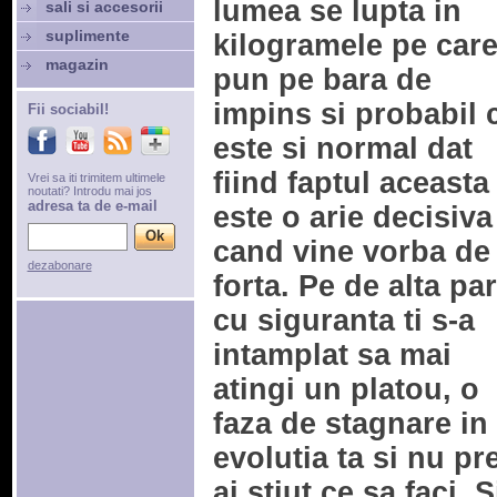
lumea se lupta in
sali si accesorii
suplimente
kilogramele pe care
magazin
pun pe bara de
impins si probabil 
Fii sociabil!
este si normal dat
fiind faptul aceasta
Vrei sa iti trimitem ultimele
noutati? Introdu mai jos
adresa ta de e-mail
este o arie decisiva
cand vine vorba de
dezabonare
forta. Pe de alta par
cu siguranta ti s-a
intamplat sa mai
atingi un platou, o
faza de stagnare in
evolutia ta si nu pr
ai stiut ce sa faci. S