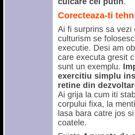
culcare cel putin
.
Corecteaza-ti tehn
Ai fi surprins sa vezi
culturism se folosesc
executie. Desi am obs
care executa gresit ch
sunt un exemplu.
Imp
exercitiu simplu ins
retine din dezvoltar
Ai grija la cum iti sta
corpului fixa, la ment
lasa bara catre jos s
coatele.