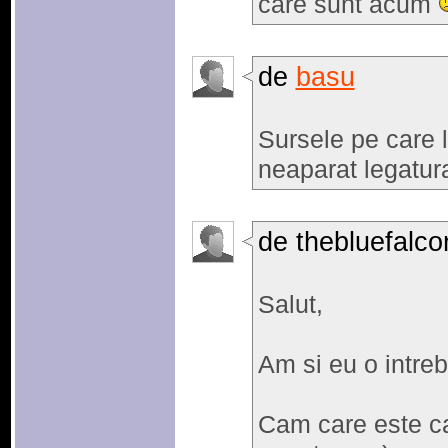
care sunt acum
de
basu
Sursele pe care l
neaparat legatura
de thebluefalco
Salut,
Am si eu o intreb
Cam care este ca