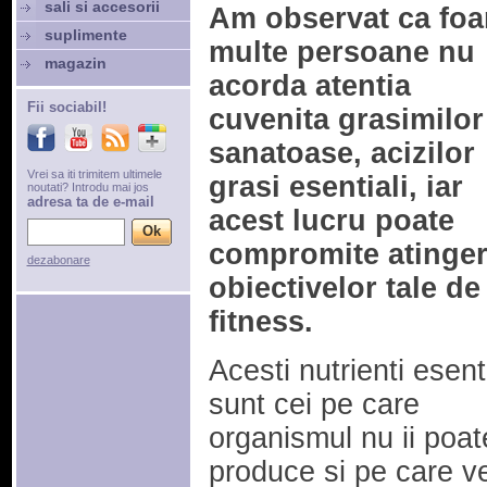
sali si accesorii
Am observat ca foa
suplimente
multe persoane nu
magazin
acorda atentia
Fii sociabil!
cuvenita grasimilor
sanatoase, acizilor
Vrei sa iti trimitem ultimele
grasi esentiali, iar
noutati? Introdu mai jos
adresa ta de e-mail
acest lucru poate
compromite atinge
dezabonare
obiectivelor tale de
fitness.
Acesti nutrienti esenti
sunt cei pe care
organismul nu ii poat
produce si pe care vei