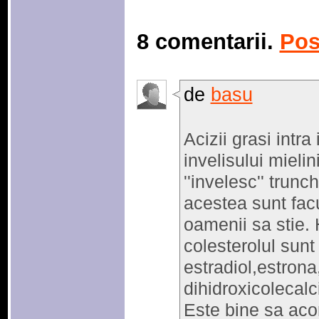
8 comentarii.
Pos
de
basu
Acizii grasi intr
invelisului mielin
''invelesc'' trunc
acestea sunt facu
oamenii sa stie.
colesterolul sunt
estradiol,estrona
dihidroxicolecalci
Este bine sa aco