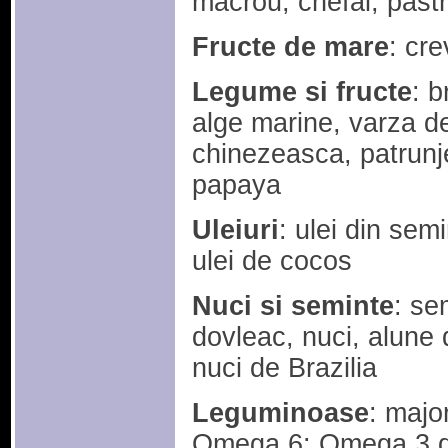
macrou, chefal, pastra
Fructe de mare
: cre
Legume si fructe
: b
alge marine, varza de
chinezeasca, patrunj
papaya
Uleiuri
: ulei din sem
ulei de cocos
Nuci si seminte
: se
dovleac, nuci, alune 
nuci de Brazilia
Leguminoase
: majo
Omega 6: Omega 3 de 