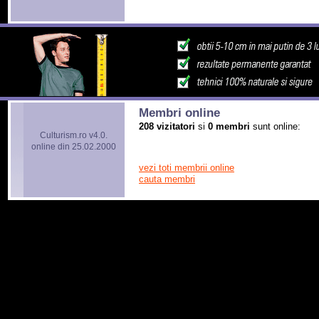
Membri online
208 vizitatori
si
0 membri
sunt online:
Culturism.ro v4.0.
online din 25.02.2000
vezi toti membrii online
cauta membri