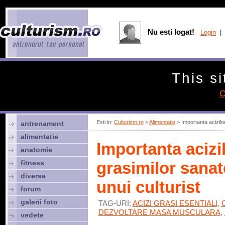
Nu esti logat!
Login
| 
This si
C
Esti in:
Culturism.ro
>
Alimentatie
> Importanta acizilor
antrenament
alimentatie
Importanta acizil
anatomie
fitness
grasimilor sanat
diverse
unui culturist
forum
galerii foto
TAG-URI:
ACIZI GRASI ESENTIALI
,
DEZVOLTARE MASA MUSCULARA
,
vedete