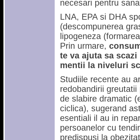
necesari pentru sana
LNA, EPA si DHA spor
(descompunerea grasi
lipogeneza (formarea
Prin urmare,
consum
te va ajuta sa scazi 
mentii la niveluri s
Studiile recente au a
redobandirii greutati
de slabire dramatic (
ciclica), sugerand ast
esentiali il au in rep
persoanelor cu tendin
predispusi la obezit