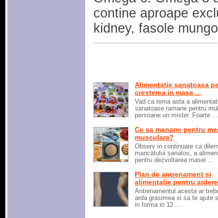
contine aproape excl
kidney, fasole mungo
Alimentatie sanatoasa p
cresterea in masa ...
Vad ca tema asta a alimentati
sanatoase ramane pentru mul
persoane un mister. Foarte ...
Ce sa mananc pentru ma
musculara?
Observ in continuare ca dile
mancatului sanatos, a aliment
pentru dezvoltarea masei ...
Plan de antrenament si
alimentatie pentru arderea
Antrenamentul acesta ar treb
arda grasimea si sa te ajute sa
in forma in 12 ...