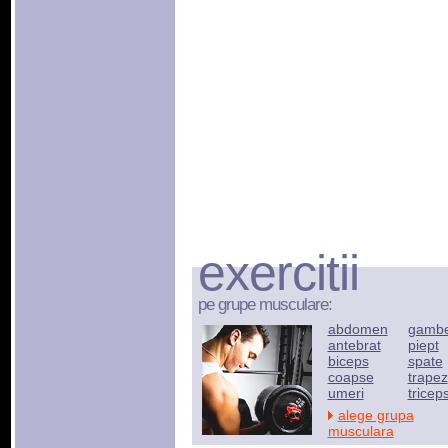
exercitii
pe grupe musculare:
abdomen
gamb
antebrat
piept
biceps
spate
coapse
trapez
umeri
tricep
alege grupa
musculara