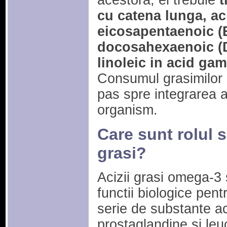
acestora, ei trebuie
t
cu catena lunga, aci
eicosapentaenoic (E
docosahexaenoic (D
linoleic in acid ga
Consumul grasimilor 
pas spre integrarea ac
organism.
Care sunt rolul si
grasi?
Acizii grasi omega-3 s
functii biologice pent
serie de substante a
prostaglandine si leu