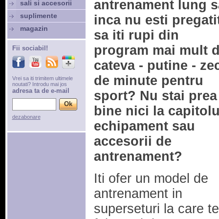
antrenament lung 
sali si accesorii
suplimente
inca nu esti pregati
magazin
sa iti rupi din
program mai mult 
Fii sociabil!
cateva - putine - ze
de minute pentru
Vrei sa iti trimitem ultimele
noutati? Introdu mai jos
adresa ta de e-mail
sport? Nu stai prea
bine nici la capitolu
dezabonare
echipament sau
accesorii de
antrenament?
Iti ofer un model de
antrenament in
superseturi la care te