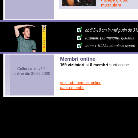
alege grupa
musculara
Membri online
169 vizitatori
si
0 membri
sunt online:
Culturism.ro v4.0.
online din 25.02.2000
vezi toti membrii online
cauta membri