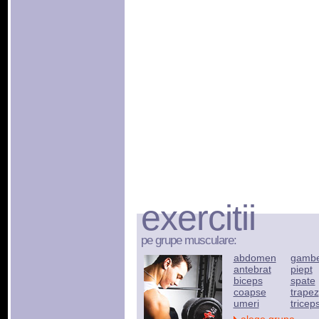
exercitii
pe grupe musculare:
abdomen
gamb
antebrat
piept
biceps
spate
coapse
trapez
umeri
tricep