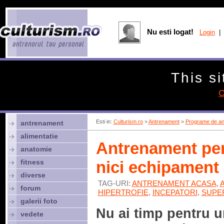
Nu esti logat!
Login
| 
This si
C
Esti in:
Culturism.ro
>
Antrenament
>
Programe de an
antrenament
alimentatie
Antrenament pen
anatomie
fitness
nici echipament
diverse
TAG-URI:
ANTRENAMENT ACASA
,
forum
HIPERTROFIE
,
INCEPATORI
,
SUPE
galerii foto
Nu ai timp pentru u
vedete