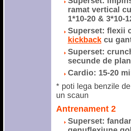
Superset: impins
ramat vertical cu
1*10-20 & 3*10-1
Superset: flexii 
kickback
cu gant
Superset: crunch 
secunde de plank
Cardio: 15-20 mi
* poti lega benzile d
un scaun
Antrenament 2
Superset: fandari
genuflexiune gob