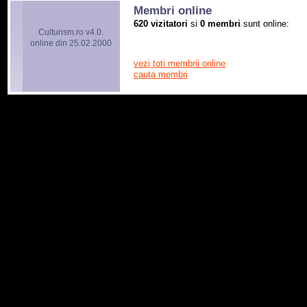
Membri online
620 vizitatori
si
0 membri
sunt online:
Culturism.ro v4.0.
online din 25.02.2000
vezi toti membrii online
cauta membri