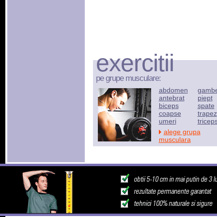
exercitii
pe grupe musculare:
abdomen
gamb
antebrat
piept
biceps
spate
coapse
trapez
umeri
tricep
alege grupa
musculara