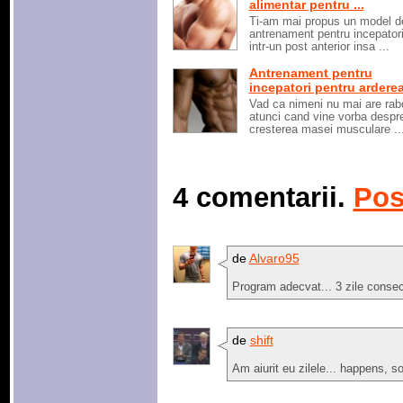
alimentar pentru ...
Ti-am mai propus un model d
antrenament pentru incepatori
intr-un post anterior insa ...
Antrenament pentru
incepatori pentru arderea 
Vad ca nimeni nu mai are rab
atunci cand vine vorba despr
cresterea masei musculare ..
4 comentarii.
Pos
de
Alvaro95
Program adecvat... 3 zile consecut
de
shift
Am aiurit eu zilele... happens, s