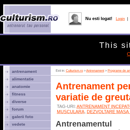
Nu esti logat!
Login
| 
This si
C
Esti in:
Culturism.ro
>
Antrenament
>
Programe de an
antrenament
alimentatie
Antrenament pen
anatomie
fitness
variatie de greut
diverse
TAG-URI:
ANTRENAMENT INCEPAT
forum
MUSCULARA
,
DEZVOLTARE MASA
galerii foto
Antrenamentul
vedete