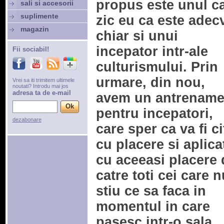
propus este unul c
sali si accesorii
suplimente
zic eu ca este adec
magazin
chiar si unui
incepator intr-ale
Fii sociabil!
culturismului. Prin
urmare, din nou,
Vrei sa iti trimitem ultimele
noutati? Introdu mai jos
adresa ta de e-mail
avem un antrename
pentru incepatori,
dezabonare
care sper ca va fi ci
cu placere si aplica
cu aceeasi placere 
catre toti cei care n
stiu ce sa faca in
momentul in care
pasesc intr-o sala.