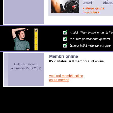
umeri
tricep
alege grupa
musculara
Membri online
85 vizitatori
si
0 membri
sunt online:
Culturism.ro v4.0.
online din 25.02.2000
vezi toti membrii online
cauta membri