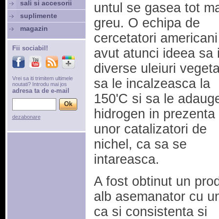
sali si accesorii
untul se gasea tot ma
suplimente
greu. O echipa de
magazin
cercetatori americani
Fii sociabil!
avut atunci ideea sa 
diverse uleiuri vegeta
Vrei sa iti trimitem ultimele
sa le incalzeasca la
noutati? Introdu mai jos
adresa ta de e-mail
150'C si sa le adaug
hidrogen in prezenta
dezabonare
unor catalizatori de
nichel, ca sa se
intareasca.
A fost obtinut un pro
alb asemanator cu un
ca si consistenta si