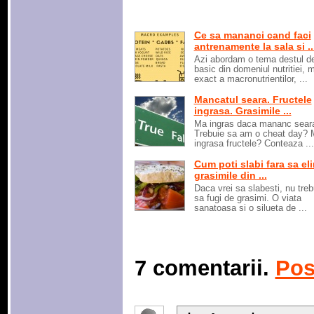
Ce sa mananci cand faci
antrenamente la sala si ..
Azi abordam o tema destul d
basic din domeniul nutritiei, 
exact a macronutrientilor, ...
Mancatul seara. Fructele
ingrasa. Grasimile ...
Ma ingras daca mananc sear
Trebuie sa am o cheat day? 
ingrasa fructele? Conteaza ...
Cum poti slabi fara sa el
grasimile din ...
Daca vrei sa slabesti, nu treb
sa fugi de grasimi. O viata
sanatoasa si o silueta de ...
7 comentarii.
Pos