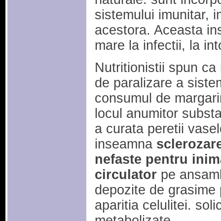
sistemului imunitar, 
acestora. Aceasta in
mare la infectii, la int
Nutritionistii spun ca
de paralizare a siste
consumul de margarina
locul anumitor substa
a curata peretii vase
inseamna
sclerozar
nefaste pentru inima
circulator
pe ansamb
depozite de grasime p
aparitia celulitei. soli
metabolizate.