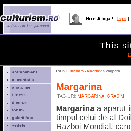
Nu esti logat!
Login
| 
This si
C
Esti in:
Culturism.ro
>
Alimentatie
> Margarina
antrenament
alimentatie
Margarina
anatomie
fitness
TAG-URI:
MARGARINA
,
GRASIMI
diverse
Margarina
a aparut i
forum
timpul celui de-al Doi
galerii foto
Razboi Mondial, can
vedete