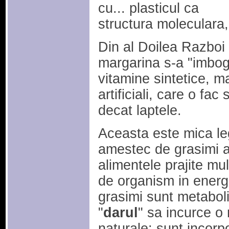
cu... plasticul ca
structura moleculara
Din al Doilea Razboi
margarina s-a "imboga
vitamine sintetice, m
artificiali, care o fa
decat laptele.
Aceasta este mica le
amestec de grasimi 
alimentele prajite mu
de organism in energ
grasimi sunt metabol
"
darul
" sa incurce o
naturale: sunt incorp