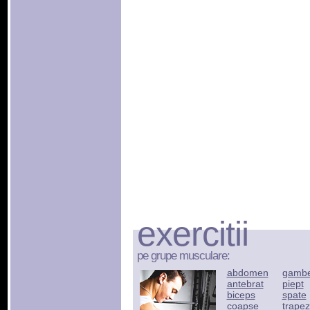
exercitii
pe grupe musculare:
abdomen
gamb
antebrat
piept
biceps
spate
coapse
trapez