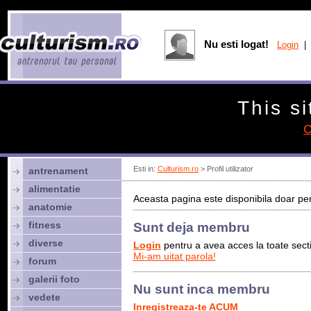
Nu esti logat!
Login
| 
This si
C
Esti in:
Culturism.ro
> Profil utilizator
antrenament
alimentatie
Aceasta pagina este disponibila doar pen
anatomie
fitness
Sunt deja membru
diverse
Login
pentru a avea acces la toate sectiu
Mi-am uitat parola!
forum
galerii foto
Nu sunt inca membru
vedete
Inregistreaza-te ACUM