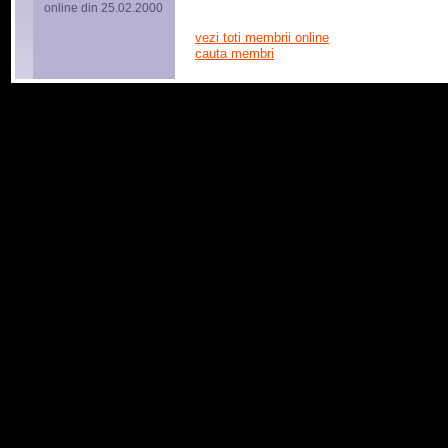
online din 25.02.2000
vezi toti membrii online
cauta membri