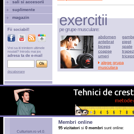
sali si accesorii
suplimente
exercitii
magazin
pe grupe musculare:
Fii sociabil!
abdomen
gamb
antebrat
piept
biceps
spate
Vrei sa iti trimitem ultimele
coapse
trapez
noutati? Introdu mai jos
adresa ta de e-mail
umeri
tricep
alege grupa
musculara
dezabonare
Membri online
95 vizitatori
si
0 membri
sunt online:
Culturism.ro v4.0.