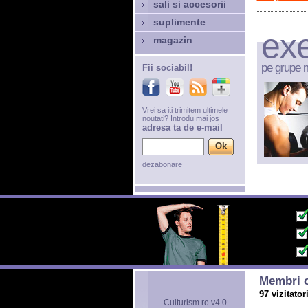
sali si accesorii
suplimente
exe
magazin
pe grupe 
Fii sociabil!
Vrei sa iti trimitem ultimele
noutati? Introdu mai jos
adresa ta de e-mail
dezabonare
Membri o
97 vizitator
Culturism.ro v4.0.