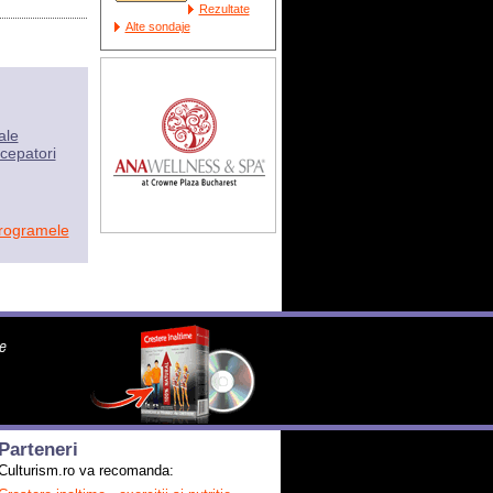
Rezultate
Alte sondaje
ale
cepatori
programele
Parteneri
Culturism.ro va recomanda: