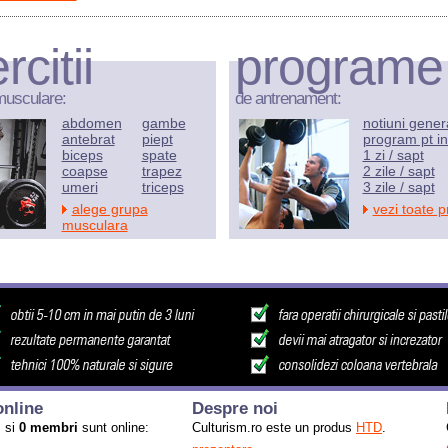
rcitii
programe
musculare:
de antrenament:
abdomen
gambe
notiuni gener
antebrat
piept
program pt in
biceps
spate
1 zi / sapt
coapse
trapez
2 zile / sapt
umeri
triceps
3 zile / sapt
alege grupa
vezi toate 
musculara
nline
Despre noi
i
si
0 membri
sunt online:
Culturism.ro este un produs
HTD
.