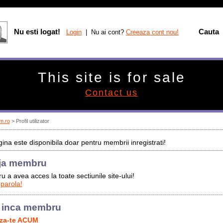
Nu esti logat!
Cauta
Login
| Nu ai cont?
Creeaza cont nou!
This site is for sale
Contact us
m.ro
> Profil utilizator
ina este disponibila doar pentru membrii inregistrati!
ja membru
u a avea acces la toate sectiunile site-ului!
 parola!
 inca membru
aza-te ACUM