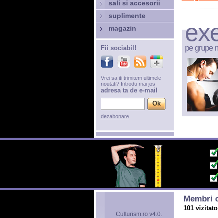
sali si accesorii
suplimente
exe
magazin
pe grupe 
Fii sociabil!
Vrei sa iti trimitem ultimele
noutati? Introdu mai jos
adresa ta de e-mail
dezabonare
Membri o
101 vizitato
Culturism.ro v4.0.