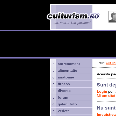
Esti in:
Culturis
antrenament
alimentatie
Aceasta pag
anatomie
fitness
Sunt de
diverse
Login
pentr
Mi-am uitat
forum
galerii foto
Nu sunt
vedete
Inregistre