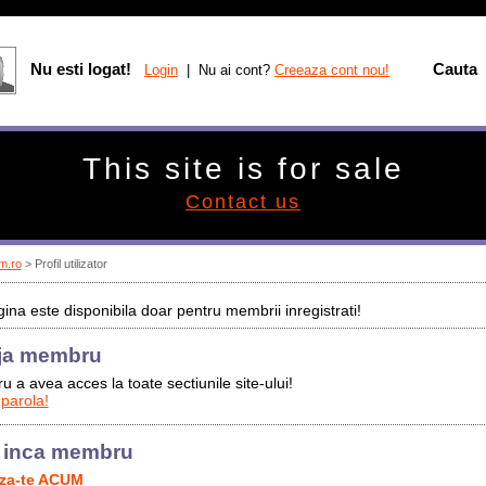
Nu esti logat!
Cauta
Login
| Nu ai cont?
Creeaza cont nou!
This site is for sale
Contact us
m.ro
> Profil utilizator
ina este disponibila doar pentru membrii inregistrati!
ja membru
u a avea acces la toate sectiunile site-ului!
 parola!
 inca membru
aza-te ACUM