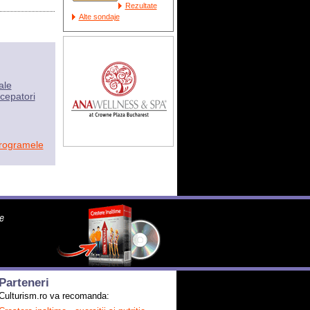
Rezultate
Alte sondaje
ale
cepatori
programele
Parteneri
Culturism.ro va recomanda: