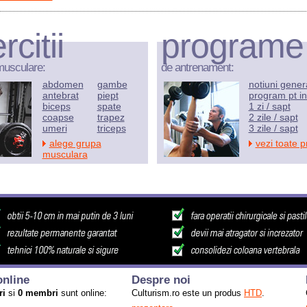
rcitii
programe
musculare:
de antrenament:
abdomen
gambe
notiuni gener
antebrat
piept
program pt in
biceps
spate
1 zi / sapt
coapse
trapez
2 zile / sapt
umeri
triceps
3 zile / sapt
alege grupa
vezi toate 
musculara
nline
Despre noi
ri
si
0 membri
sunt online:
Culturism.ro este un produs
HTD
.