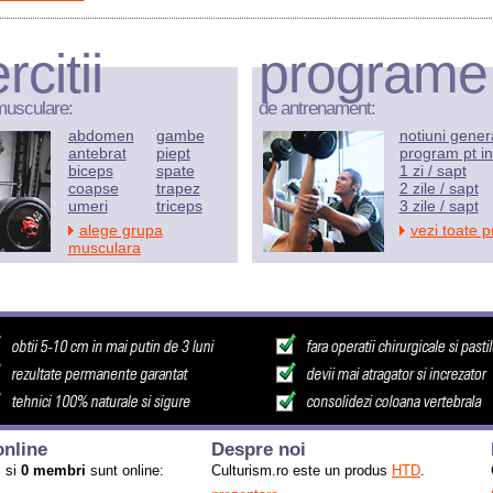
rcitii
programe
musculare:
de antrenament:
abdomen
gambe
notiuni gener
antebrat
piept
program pt in
biceps
spate
1 zi / sapt
coapse
trapez
2 zile / sapt
umeri
triceps
3 zile / sapt
alege grupa
vezi toate 
musculara
nline
Despre noi
i
si
0 membri
sunt online:
Culturism.ro este un produs
HTD
.