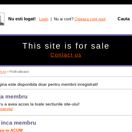
Nu esti logat!
Cauta
Login
| Nu ai cont?
Creeaza cont nou!
This site is for sale
Contact us
m.ro
> Profil utilizator
ina este disponibila doar pentru membrii inregistrati!
ja membru
u a avea acces la toate sectiunile site-ului!
 parola!
 inca membru
aza-te ACUM