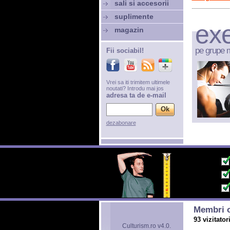
sali si accesorii
suplimente
exe
magazin
pe grupe 
Fii sociabil!
Vrei sa iti trimitem ultimele
noutati? Introdu mai jos
adresa ta de e-mail
dezabonare
Membri o
93 vizitator
Culturism.ro v4.0.