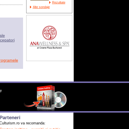
Rezultate
Alte sondaje
ale
cepatori
programele
Parteneri
Culturism.ro va recomanda: