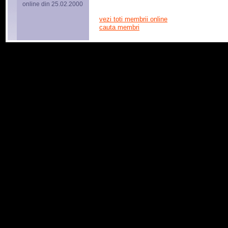
online din 25.02.2000
vezi toti membrii online
cauta membri