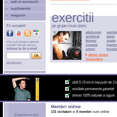
sali si accesorii
suplimente
exercitii
magazin
pe grupe musculare:
Fii sociabil!
abdomen
gamb
antebrat
piept
biceps
spate
Vrei sa iti trimitem ultimele
coapse
trapez
noutati? Introdu mai jos
adresa ta de e-mail
umeri
tricep
alege grupa
musculara
dezabonare
Membri online
131 vizitatori
si
0 membri
sunt online:
Culturism.ro v4.0.