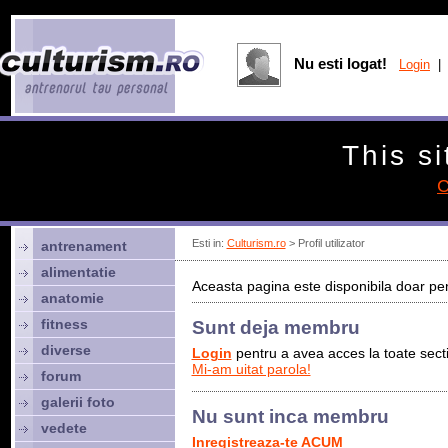
Nu esti logat!
Login
| 
This si
C
Esti in:
Culturism.ro
> Profil utilizator
antrenament
alimentatie
Aceasta pagina este disponibila doar pen
anatomie
fitness
Sunt deja membru
diverse
Login
pentru a avea acces la toate sectiu
Mi-am uitat parola!
forum
galerii foto
Nu sunt inca membru
vedete
Inregistreaza-te ACUM